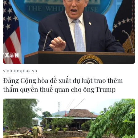
Lấy ý kiến dự án Luật Đất đai (sửa
đổi) để báo cáo Thủ tướng Chính phủ
21/07/2026 06:47
Hà Nội thúc đẩy phát triển nhà ở xã
hội giai đoạn 2026-2030
vietnamplus.vn
20/07/2026 13:59
Đảng Cộng hòa đề xuất dự luật trao thêm
thẩm quyền thuế quan cho ông Trump
Cần Thơ: Siết trách nhiệm cá nhân,
tập thể để trụ sở, nhà đất dôi dư tồn
đọng
16/07/2026 10:48