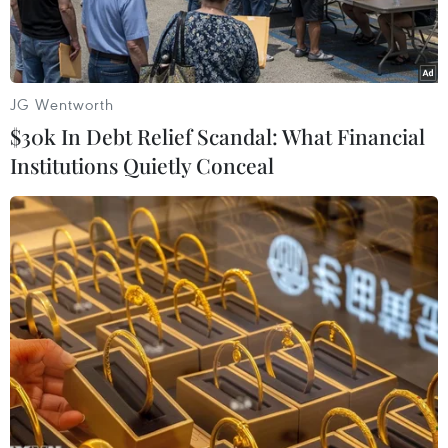
JG Wentworth
$30k In Debt Relief Scandal: What Financial
Institutions Quietly Conceal
Với hình thức đấu giá một vòng cho từng thửa đất sẽ chọn
người trúng bỏ giá cao nhất. (Ảnh: Minh Nghĩa/Vietnam+)
Ngày 29/8, Trung tâm Phát triển Quỹ đất huyện
Phúc Thọ (Hà Nội) mở Phiên đấu giá quyền sử
dụng đất ở đối với 30 thửa đất thuộc khu Dộc