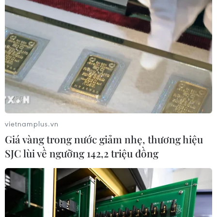
lục từ phiên đấu giá đất tại huyện Hoài Đức (Hà Nội) có
thể để lại nhiều hệ lụy nghiêm trọng nếu không được
quản lý chặt chẽ.
vietnamplus.vn
Giá vàng trong nước giảm nhẹ, thương hiệu
SJC lùi về ngưỡng 142,2 triệu đồng
Hôm nay 23/8, Bộ TN-MT chính thức kiểm