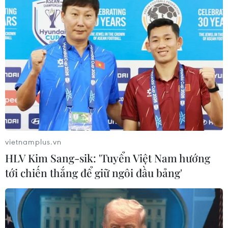
Thị trường bất động sản: Giá nhà
chưa hạ, người mua chọn lọc hơn
23/07/2026 08:48
Quảng Ninh xử lý nghiêm hành vi
nhũng nhiễu trong giải quyết thủ tục
đất đai
vietnamplus.vn
22/07/2026 11:11
HLV Kim Sang-sik: 'Tuyển Việt Nam hướng
tới chiến thắng để giữ ngôi đầu bảng'
Đà Nẵng hoàn thành tháo gỡ gần
2.000 dự án tồn đọng, khơi thông
nguồn lực đất đai
21/07/2026 12:06