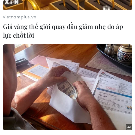
Tranh, xã Trạch Mỹ Lộc và chín thửa đất khu
Đồng Phươm, xã Thọ Lộc.
vietnamplus.vn
Diện tích mỗi thửa đất tại khu Dộc Tranh, xã
Giá vàng thế giới quay đầu giảm nhẹ do áp
Trạch Mỹ Lộc từ 96-149m2, giá khởi điểm 23,4
lực chốt lời
triệu đồng/m2, tương đương số tiền đặt cọc từ
450 triệu đồng đến gần 700 triệu đồng/thửa.
Diện tích mỗi thửa đất tại khu Đồng Phươm, xã
Thọ Lộc gần 235m2, giá khởi điểm 19,8 triệu
đồng/m2, tương đương số tiền đặt cọc gần 535
triệu đồng/thửa.
Theo đại diện Trung tâm Phát triển quỹ đất
huyện Phúc Thọ, tham gia phiên đấu giá lần này
có hơn 300 khách hàng, đăng ký mua khoảng
700 bộ hồ sơ; bước giá 200.000 đồng/m2 theo
hình thức đấu giá từng thửa đất bằng bỏ phiếu