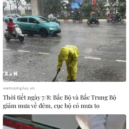
Hệ lụy từ đấu giá đất ở Hoài
vietnamplus.vn
Đức: Đầu cơ BĐS, thị trường không bền
Thời tiết ngày 7/8: Bắc Bộ và Bắc Trung Bộ
giảm mưa về đêm, cục bộ có mưa to
vững
26/08/2024 12:05
Theo phân tích của chuyên gia, mức giá trúng cao kỷ