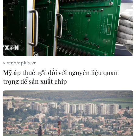
tra đột xuất đấu giá đất ở Hà Nội
23/08/2024 01:02
Đoàn kiểm tra của Bộ Tài nguyên và Môi trường sẽ làm
việc với ủy ban nhân dân các huyện Thanh Oai, Hoài
Đức để nghe báo cáo toàn bộ về các cuộc đấu giá đất
vừa qua.
vietnamplus.vn
Mỹ áp thuế 15% đối với nguyên liệu quan
trọng để sản xuất chip