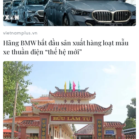
26/8 tới đây sẽ tạm dừng để thực hiện kiểm tra,
rà soát theo Công điện số 82 của Thủ tướng Chính
phủ về việc chấn chỉnh công tác đấu giá quyền sử
dụng đất.
vietnamplus.vn
Hãng BMW bắt đầu sản xuất hàng loạt mẫu
Trước tình hình trên, các quận, huyện Hoài
xe thuần điện “thế hệ mới”
Đức, Thanh Oai, Hà Đông liên tiếp ra thông báo
tạm dừng đấu giá vào cuối tháng 8 và tháng
9/2024.
Cụ thể, Công ty Đấu giá hợp danh số 5 - Quốc gia
đã có thông báo về việc tạm dừng đấu giá 27
thửa đất tại các phường Phú Lương, Yên Nghĩa
và Dương Nội thuộc quận Hà Đông. Dự kiến
phiên đấu giá được tổ chức vào ngày 7/9.
Các lô đất đấu giá có diện tích từ 48-72m2, với