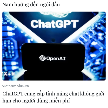
Nam hướng đến ngôi đầu
#đấu giá đất
#huyện Phúc Thọ
#Phiên đấu giá quyền sử dụng đất
#bỏ phiếu kín
TP. Hà Nội
Theo dõi VietnamPlus
vietnamplus.vn
ChatGPT cung cấp tính năng chat không giới
hạn cho người dùng miễn phí
TIN LIÊN QUAN