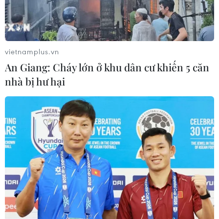
vietnamplus.vn
An Giang: Cháy lớn ở khu dân cư khiến 5 căn
nhà bị hư hại
Hà Nội xây dựng thí điểm công nghệ chôn
lấp rác thải Fukuoka
17/06/2014 10:10
Với tổng mức đầu tư hơn 49 tỷ đồng, dự án xây dựng ô