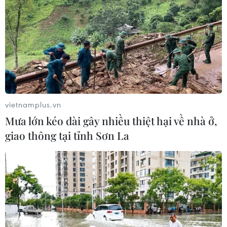
vietnamplus.vn
Mưa lớn kéo dài gây nhiều thiệt hại về nhà ở,
giao thông tại tỉnh Sơn La
TIN CÙNG CHUYÊN MỤC
Mưa lớn gây ngập lụt, chia cắt nhiều