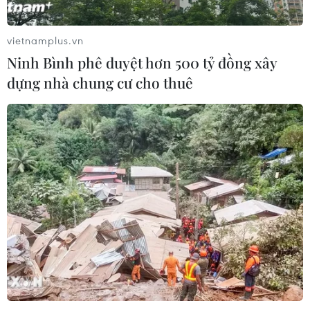
Phó Tổng Biên tập: NGUYỄN THỊ TÁM, KHÚC THANH
THỦY
vietnamplus.vn
Ninh Bình phê duyệt hơn 500 tỷ đồng xây
Sở hữu trí tuệ
Quy định sử dụng
dựng nhà chung cư cho thuê
RSS
Hỗ trợ
Ngôn ngữ
TTXVN
Dịch vụ tin
Quảng cáo
Liên hệ
Giấy phép số: 1374/GP-BTTTT do Bộ Thông tin và Truyền thông
cấp ngày 11/9/2008.
Quảng cáo: Phó TBT Nguyễn Thị Tám: 093.5958688, Email:
tamvna@gmail.com