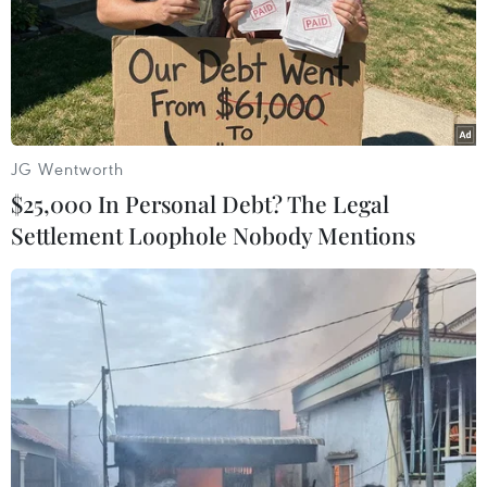
JG Wentworth
$25,000 In Personal Debt? The Legal
Settlement Loophole Nobody Mentions
Hà Nội khắc phục tồn tại, bất cập trong
lĩnh vực môi trường
24/06/2014 09:41
Thời gian tới, Hà Nội cần làm rõ trách nhiệm trong việc
quản lý, thu gom và xử lý chất thải của các cấp chính
quyền, tổ chức, cá nhân gây phát thải để có biện pháp
quản lý, xử lý rác thải