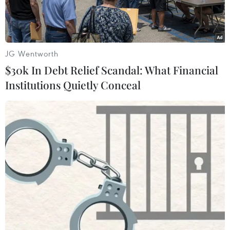
Động, Thường Tín, Hà Nội.
JG Wentworth
$30k In Debt Relief Scandal: What Financial
Institutions Quietly Conceal
Lễ khởi công xây dựng công trình hệ thống thu gom và trạm xử
lý nước thải tại Cụm Công nghiệp Quất Động. (Ảnh:
PV/Vietnam+)
Ngày 27/9, Công ty Cổ phần Giao thông Hồng Hà