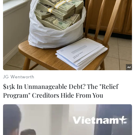
TP. Hà Nội
Theo dõi VietnamPlus
JG Wentworth
$15k In Unmanageable Debt? The "Relief
TIN LIÊN QUAN
Program" Creditors Hide From You