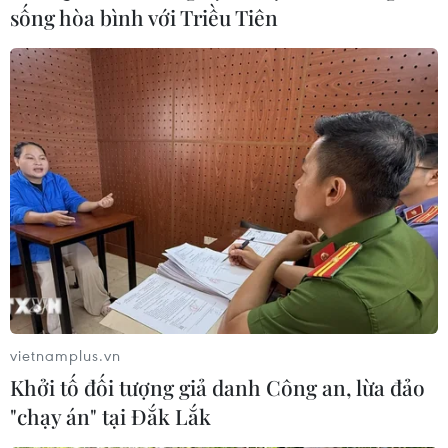
sống hòa bình với Triều Tiên
vietnamplus.vn
Khởi tố đối tượng giả danh Công an, lừa đảo
"chạy án" tại Đắk Lắk