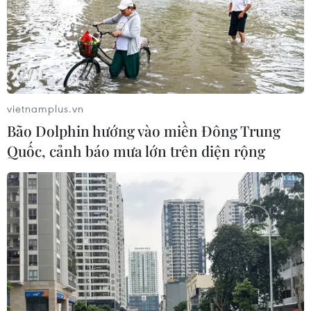
khu vực ở Nghệ An
06/08/2026 13:06
Đắk Lắk truy quét, xử lý tình trạng
phá rừng, lấn chiếm đất rừng
vietnamplus.vn
06/08/2026 12:36
Bão Dolphin hướng vào miền Đông Trung
Quốc, cảnh báo mưa lớn trên diện rộng
Cảnh báo mưa cường độ lớn trên
100mm tại Bắc Bộ, Thanh Hóa và
Nghệ An
06/08/2026 10:23
Mưa lớn kéo dài gây nhiều thiệt hại
về nhà ở, giao thông tại tỉnh Sơn La