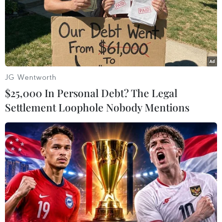
10/07/2023 03:41
Những người biểu tình mặc đồ trắng, mang cờ Haiti đi
bộ từ một trường học ở Bắc Miami đến tòa thị chính của
thành phố dưới cái nắng chói chang để yêu cầu chính
quyền Tổng thống Joe Biden giúp đỡ.
JG Wentworth
$25,000 In Personal Debt? The Legal
Settlement Loophole Nobody Mentions