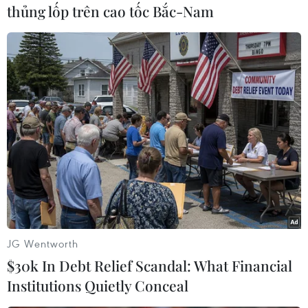
thủng lốp trên cao tốc Bắc-Nam
Hiện, các băng nhóm đang kiểm soát khoảng
80% thủ đô Port-au-Prince và các vụ bắt cóc,
hãm hiếp, cướp của cũng như giết người đã trở
thành mối đe dọa hằng ngày./.
(TTXVN/Vietnam+)
JG Wentworth
$30k In Debt Relief Scandal: What Financial
Institutions Quietly Conceal