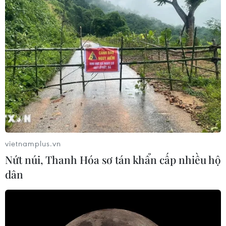
vietnamplus.vn
Nứt núi, Thanh Hóa sơ tán khẩn cấp nhiều hộ
dân