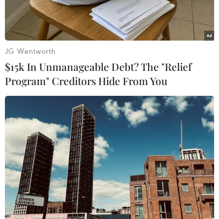
JG Wentworth
$15k In Unmanageable Debt? The "Relief
Program" Creditors Hide From You
Người dân sơ tán tránh bạo lực tại Port-au-Prince, Haiti, ngày
15/8/2023. (Ảnh: AFP/TTXVN)
Văn phòng Cao ủy Nhân quyền Liên hợp quốc
cho biết bạo lực băng nhóm đã gieo rắc nỗi kinh
hoàng ở Haiti, khiến hơn 2.400 người thiệt