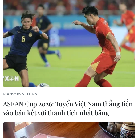
#Haiti
#Bạo lực băng nhóm
#thiệt mạng
#sơ tán
#băng nhóm tội phạm
#Port-au-Prince
#khủng hoảng an ninh
Haiti
Theo dõi VietnamPlus
vietnamplus.vn
ASEAN Cup 2026: Tuyển Việt Nam thẳng tiến
vào bán kết với thành tích nhất bảng
TIN LIÊN QUAN