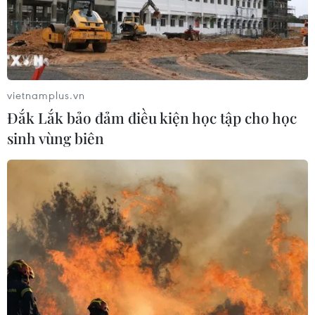
vietnamplus.vn
Đắk Lắk bảo đảm điều kiện học tập cho học
sinh vùng biên
TIN CÙNG CHUYÊN MỤC
Canada áp dụng biện pháp tự vệ tạm
thời với tủ gỗ và tủ lavabo nhập khẩu
07/08/2026 14:52