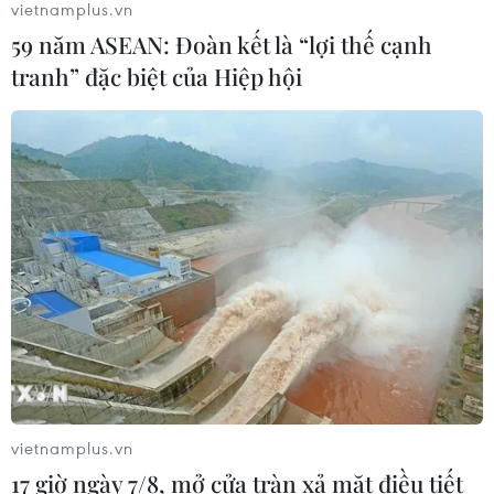
vietnamplus.vn
Động đất tại Venezuela: Số người
59 năm ASEAN: Đoàn kết là “lợi thế cạnh
thiệt mạng đã tăng lên hơn 6.000
người
tranh” đặc biệt của Hiệp hội
04/08/2026 10:17
Xem thêm
CƠ QUAN CHỦ QUẢN: THÔNG TẤN XÃ VIỆT NAM
Tổng Biên tập: TRẦN TIẾN DUẨN
Phó Tổng Biên tập: NGUYỄN THỊ TÁM, KHÚC THANH
vietnamplus.vn
THỦY
17 giờ ngày 7/8, mở cửa tràn xả mặt điều tiết