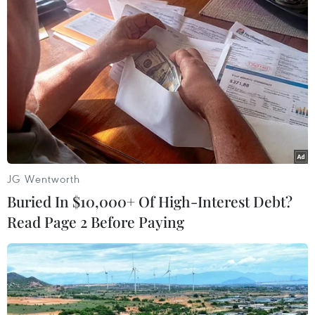
JG Wentworth
Buried In $10,000+ Of High-Interest Debt?
Liên hợp quốc "sẽ làm mọi việc trong khả
Read Page 2 Before Paying
năng" để giúp Haiti phục hồi
02/07/2023 07:10
Phát biểu tại cuộc họp báo sau khi kết thúc chuyến thăm
Haiti, Tổng Thư ký LHQ nhấn mạnh mức độ nghiêm