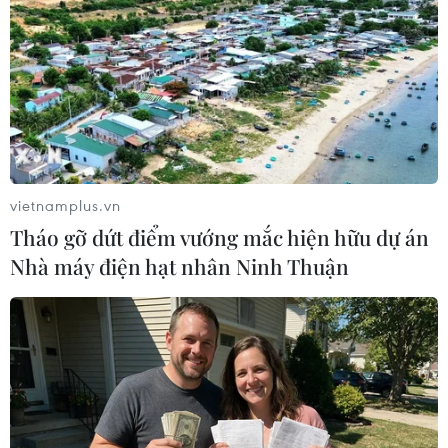
trọng của cuộc khủng hoảng nhân đạo tại Haiti đòi hỏi
các biện pháp hỗ trợ khẩn cấp và lâu dài.
vietnamplus.vn
Tháo gỡ dứt điểm vướng mắc hiện hữu dự án
Nhà máy điện hạt nhân Ninh Thuận
Người Haiti tuần hành, kêu gọi chính
quyền Mỹ giúp đỡ