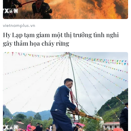
Kinh tế Mỹ bất ngờ mất 23.000 việc
làm trong tháng 7
07/08/2026 13:57
vietnamplus.vn
Hy Lạp tạm giam một thị trưởng tình nghi
gây thảm họa cháy rừng
Tổng thống Mỹ Donald Trump nói
còn quá sớm để bàn về người kế
nhiệm
07/08/2026 06:29
Meta bồi thường gần 600 triệu USD
vì gây tổn hại sức khỏe tâm thần trẻ
em
07/08/2026 04:28