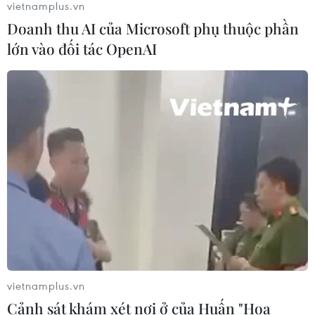
vietnamplus.vn
Doanh thu AI của Microsoft phụ thuộc phần
Triều Tiên quan ngại các hoạt động
lớn vào đối tác OpenAI
quân sự của Mỹ, Nhật Bản và NATO
03/08/2026 08:42
Hàn Quốc lần đầu thử nghiệm rà phá
thủy lôi ứng dụng AI
03/08/2026 07:22
Xem thêm
vietnamplus.vn
Cảnh sát khám xét nơi ở của Huấn "Hoa