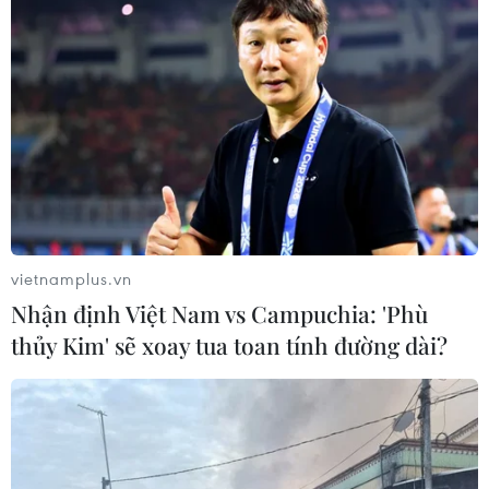
vietnamplus.vn
Nhận định Việt Nam vs Campuchia: 'Phù
thủy Kim' sẽ xoay tua toan tính đường dài?