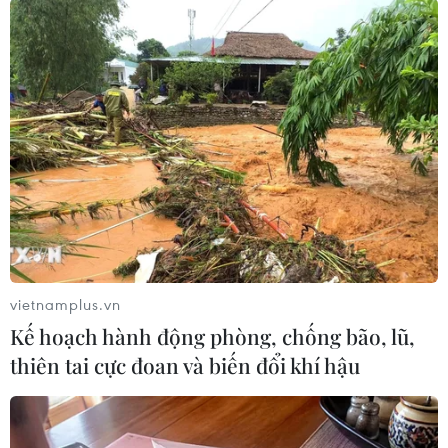
vietnamplus.vn
#sách trắng quốc phòng
#tỷ lệ sinh
#icbm
Kế hoạch hành động phòng, chống bão, lũ,
thiên tai cực đoan và biến đổi khí hậu
#tên lửa chiến thuật
#Hwasong-17
Hàn Quốc