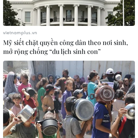
vietnamplus.vn
Mỹ siết chặt quyền công dân theo nơi sinh,
mở rộng chống “du lịch sinh con”
Hàn Quốc theo đuổi tiếp cận 'có nguyên
tắc' trong vấn đề Triều Tiên
11/01/2023 07:54
Bộ Ngoại giao Hàn Quốc sẽ theo đuổi cách tiếp cận "có
nguyên tắc" đối với vấn đề Triều Tiên, cũng như củng cố
hợp tác với cộng đồng quốc tế hướng tới mục tiêu phi
hạt nhân hóa bán đảo Triều Tiên.