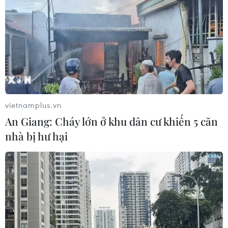
vietnamplus.vn
An Giang: Cháy lớn ở khu dân cư khiến 5 căn
nhà bị hư hại