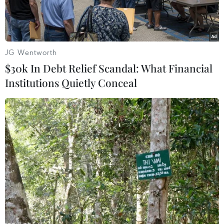
JG Wentworth
$30k In Debt Relief Scandal: What Financial
Institutions Quietly Conceal
Máy bay thăng quân sự Surion của Hàn Quốc trong chuyến bay
thử nghiệm tại Nonsan, phía nam thủ đô Seoul. (Ảnh:
AFP/TTXVN)
Theo hãng tin Yonhap, ngày 16/2, Bộ Quốc
phòng Hàn Quốc đã công bố Sách Trắng Quốc
phòng năm 2022, trong đó đề cập vấn đề hạt
nhân của Triều Tiên và quan hệ với Nhật Bản.