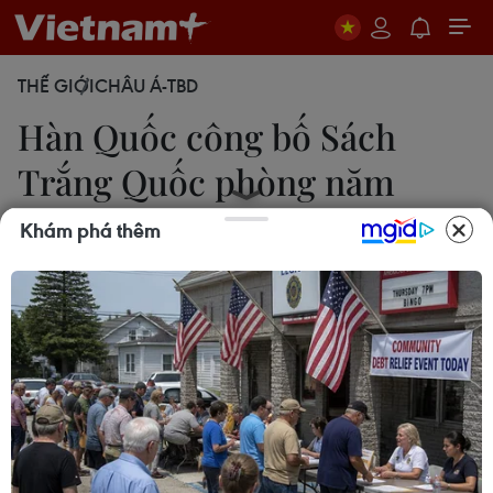
THẾ GIỚI
CHÂU Á-TBD
Hàn Quốc công bố Sách
Trắng Quốc phòng năm
2022
Khám phá thêm
16/02/2023 10:08
Sách Trắng nhận định Triều Tiên hiện sở hữu
khoảng 70kg plutonium và có nhiều tên lửa mới,
trong đó có tên lửa đạn đạo liên lục địa (ICBM)
Hwasong-17 và các tên lửa chiến thuật tầm ngắn.