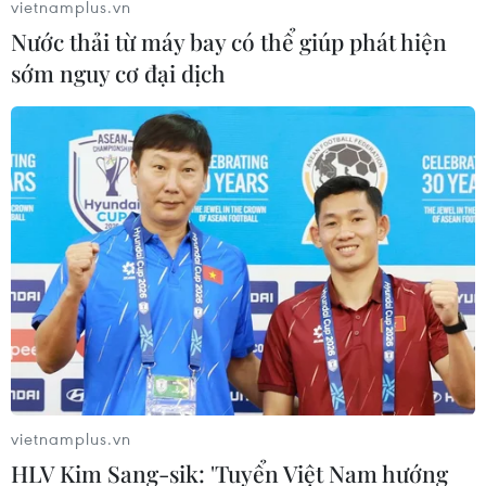
vietnamplus.vn
đã gửi Tổng thống Yoon Suk-yeol báo cáo tóm tắt các
Nước thải từ máy bay có thể giúp phát hiện
nhiệm vụ chính sách trong lĩnh vực ngoại giao và an
sớm nguy cơ đại dịch
ninh năm 2023.
vietnamplus.vn
HLV Kim Sang-sik: 'Tuyển Việt Nam hướng
Máy bay chiến đấu KF-21 do Hàn Quốc