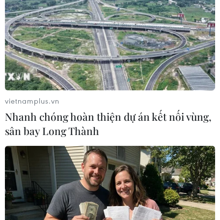
Hàn Quốc công bố kế hoạch tăng chi tiêu
quốc phòng trong 5 năm tới
28/12/2022 03:24
Bộ Quốc phòng Hàn Quốc hy vọng sẽ chi 331,4 nghìn tỷ
won (261 tỷ USD) trong thời gian 5 năm tới, trong đó
vietnamplus.vn
107,4 nghìn tỷ won để cải thiện khả năng phòng thủ.
Nhanh chóng hoàn thiện dự án kết nối vùng,
sân bay Long Thành