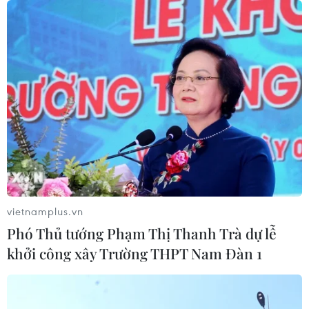
vĩnh cửu
06/08/2026 12:35
Trung Quốc vận hành giàn phát điện
gió nổi đầu tiên chịu được bão cấp 17
06/08/2026 11:20
Hàn Quốc xác nhận Triều Tiên
phóng ít nhất 1 tên lửa đạn đạo tầm
ngắn
vietnamplus.vn
06/08/2026 09:41
Phó Thủ tướng Phạm Thị Thanh Trà dự lễ
khởi công xây Trường THPT Nam Đàn 1
Quân đội Hàn Quốc thông báo Triều
Tiên phóng vật thể chưa xác định
06/08/2026 08:31