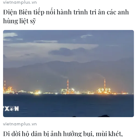
vietnamplus.vn
Điện Biên tiếp nối hành trình tri ân các anh
hùng liệt sỹ
Quân đội Hàn Quốc và Mỹ tiến hành tập
trận chung ở Pohang
13/06/2023 08:42
Cuộc tập trận phối hợp kéo dài 5 ngày đã được tiến
hành ở Pohang, cách Seoul 262km về phía Đông Nam,
với sự tham gia của các lực lượng Hải-Lục-Không quân
và Lính thủy đánh bộ của Hàn Quốc và Mỹ.
vietnamplus.vn
Di dời hộ dân bị ảnh hưởng bụi, mùi khét,