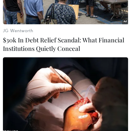
JG Wentworth
$30k In Debt Relief Scandal: What Financial
Institutions Quietly Conceal
Xe quân sự tại căn cứ Humphreys ở Pyeongtaek, cách Thủ đô
Seoul của Hàn Quốc 60km về phía Nam, ngày 20/8/2023,
trước khi tham gia cuộc tập trận Lá chắn Tự do Ulchi. (Ảnh:
Yonhap/TTXVN)
Theo Hãng thông tấn Yonhap, ngày 21/8, Hàn
Quốc và Mỹ bắt đầu tiến hành cuộc tập trận