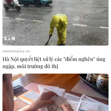
vietnamplus.vn
Hà Nội quyết liệt xử lý các "điểm nghẽn" úng
ngập, môi trường đô thị
Mỹ và Hàn Quốc lên kế hoạch tập trận bắn
đạn thật quy mô lớn nhất
06/05/2023 23:25
Hai nước sẽ tiến hành tập trận 5 lần trong thời gian từ