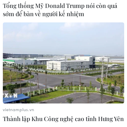
luật hơn 1.500 cán bộ kiểm tra, giám
Tổng thống Mỹ Donald Trump nói còn quá
sát
sớm để bàn về người kế nhiệm
04/08/2026 07:07
Xem thêm
CƠ QUAN CHỦ QUẢN: THÔNG TẤN XÃ VIỆT NAM
Tổng Biên tập: TRẦN TIẾN DUẨN
Phó Tổng Biên tập: NGUYỄN THỊ TÁM, KHÚC THANH
vietnamplus.vn
THỦY
Thành lập Khu Công nghệ cao tỉnh Hưng Yên
Sở hữu trí tuệ
Quy định sử dụng