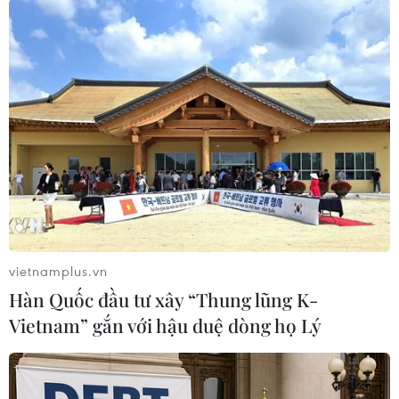
#Lá chắn Tự do Ulchi
#Tập trận chung
#Lá chắn Tự do mùa Xuân
#USFK
Hàn Quốc
Mỹ
Theo dõi VietnamPlus
vietnamplus.vn
Hàn Quốc đầu tư xây “Thung lũng K-
TIN LIÊN QUAN
Vietnam” gắn với hậu duệ dòng họ Lý