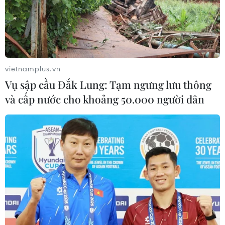
Afghanistan đối mặt khủng hoảng
lương thực nghiêm trọng do thiếu
hụt viện trợ
05/08/2026 06:41
vietnamplus.vn
Vụ sập cầu Đắk Lung: Tạm ngưng lưu thông
Tổng thống Hàn Quốc nhấn mạnh
và cấp nước cho khoảng 50.000 người dân
duy trì hòa bình trên bán đảo Triều
Tiên
05/08/2026 05:58
Nhật Bản thúc đẩy phát triển lò phản
ứng modul cỡ nhỏ
05/08/2026 04:59