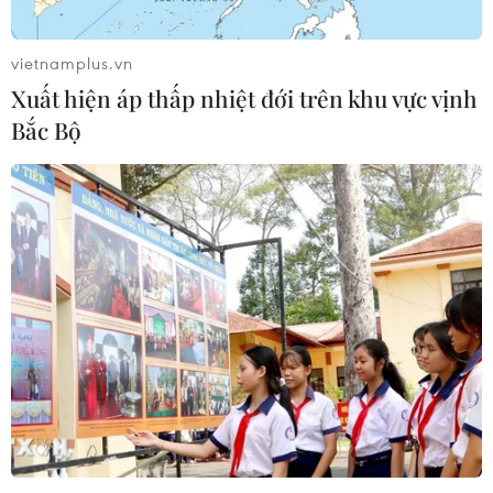
vietnamplus.vn
Xuất hiện áp thấp nhiệt đới trên khu vực vịnh
Bắc Bộ
TIN CÙNG CHUYÊN MỤC
Australia đề cao hợp tác với Việt Nam
vì hòa bình, ổn định và thịnh vượng
07/08/2026 07:09
Cựu Đại sứ Australia: Tầm nhìn hợp