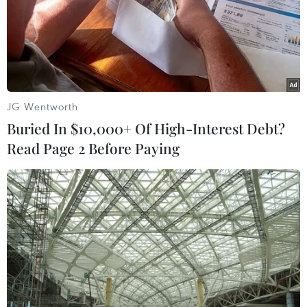
ngày 25/5-15/6 tại Trường huấn luyện bắn Seungjin ở
Pocheon, cách thủ đô Seoul 52km về phía Đông Bắc.
JG Wentworth
Buried In $10,000+ Of High-Interest Debt?
Read Page 2 Before Paying
"Các cuộc tập trận chung Mỹ-Hàn Quốc
đều mang bản chất phòng thủ"