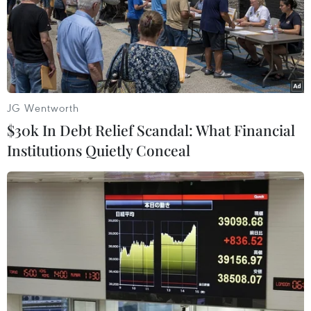
JG Wentworth
$30k In Debt Relief Scandal: What Financial
Institutions Quietly Conceal
Hàn Quốc-Trung Quốc phản đối lãnh đạo
Nhật Bản viếng đền Yasukuni
15/08/2017 12:30
Sau khi Thủ tướng Nhật Bản Shinzo Abe gửi đồ lễ đến
đền Yasukuni và một số nghị sỹ đến viếng đền, Trung