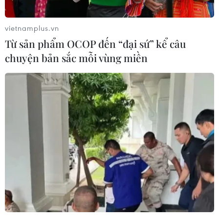
vietnamplus.vn
Từ sản phẩm OCOP đến “đại sứ” kể câu
chuyện bản sắc mỗi vùng miền
TIN CÙNG CHUYÊN MỤC
Khơi thông dòng vốn, đổi mới
phương thức cho vay, nâng cao năng
lực hấp thụ vốn
10/08/2026 09:26
Doanh nghiệp nhỏ và vừa được vay
với lãi suất thấp hơn ít nhất 1%/năm
10/08/2026 09:26