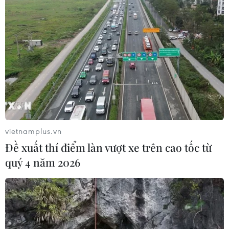
Masterise Homes đồng hành cùng
khách hàng trên toàn quốc với giải
pháp tài chính ưu việt
07/08/2026 08:39
Kho bạc Nhà nước: Thu ngân sách
đạt 1.896.176 tỷ đồng, bằng 74,96% dự
toán
vietnamplus.vn
07/08/2026 06:21
Đề xuất thí điểm làn vượt xe trên cao tốc từ
quý 4 năm 2026
Thanh Hóa công khai danh sách gần
880 đơn vị chậm đóng bảo hiểm
07/08/2026 01:49