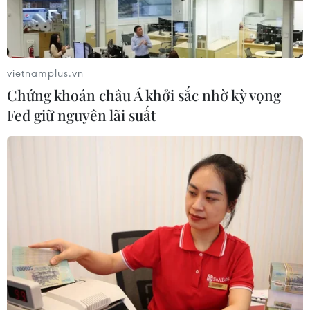
Quốc và Hàn Quốc kêu gọi Nhật Bản nghiêm túc đối
diện với quá khứ.
vietnamplus.vn
Chứng khoán châu Á khởi sắc nhờ kỳ vọng
Fed giữ nguyên lãi suất
Hàn Quốc-Trung Quốc tổ chức Diễn đàn
ngoại giao công chúng lần 5