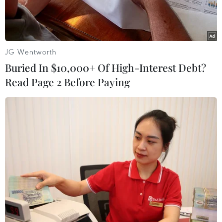
JG Wentworth
Buried In $10,000+ Of High-Interest Debt?
Read Page 2 Before Paying
(Nguồn: businesskorea.co.kr)
Bất chấp căng thẳng liên quan đến việc triển
khai Hệ thống Phòng thủ tên lửa tầm cao giai
đoạn cuối (THAAD) của Mỹ trên lãnh thổ Hàn
Quốc gây tranh cãi, Hàn Quốc và Trung Quốc đã
gia hạn thỏa thuận hoán đổi tiền tệ trị giá 56 tỷ
USD.
Ngày 13/10, phát biểu với các phóng viên, Thống