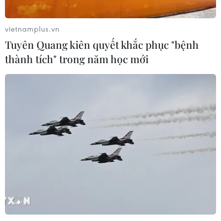
06/08/2026 05:14
vietnamplus.vn
Tuyên Quang kiên quyết khắc phục "bệnh
Lãi suất ngân hàng ngày 6/8: Kỳ hạn
thành tích" trong năm học mới
3 tháng đang được mức lãi suất tối đa
06/08/2026 00:06
Mỹ phát tín hiệu ủng hộ ổn định
đồng won của Hàn Quốc
05/08/2026 23:26
Mỹ hoàn trả khoảng 100 tỷ USD thuế
quan sau phán quyết của Tòa án Tối
cao