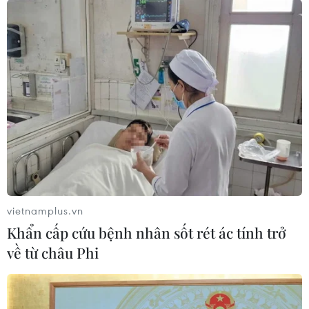
vietnamplus.vn
Khẩn cấp cứu bệnh nhân sốt rét ác tính trở
về từ châu Phi