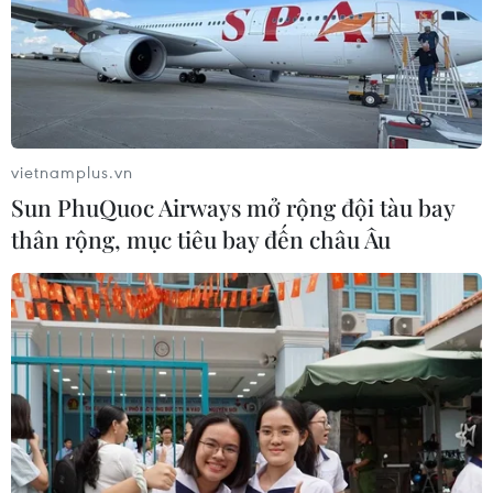
vietnamplus.vn
Sun PhuQuoc Airways mở rộng đội tàu bay
thân rộng, mục tiêu bay đến châu Âu