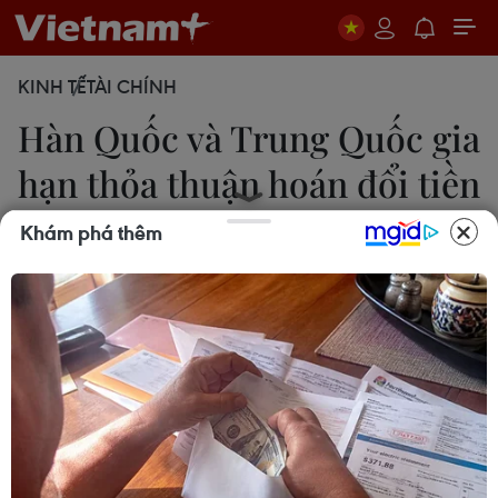
KINH TẾ
TÀI CHÍNH
Hàn Quốc và Trung Quốc gia
hạn thỏa thuận hoán đổi tiền
tệ
Khám phá thêm
13/10/2017 08:45
Hai nước đã gia hạn thỏa thuận hoán đổi tiền tệ
thêm ba năm nữa, bắt đầu có hiệu lực vào ngày
11/10 sau khi thỏa thuận cũ vừa hết hạn vào ngày
10/10 vừa qua.