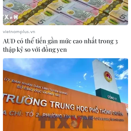
đạt 1% GDP vào năm 2030
06/08/2026 10:23
vietnamplus.vn
NAPAS, BIDV và Weixin Pay mở rộng
AUD có thể tiến gần mức cao nhất trong 3
thanh toán QR Việt Nam-Trung
thập kỷ so với đồng yen
Quốc
06/08/2026 07:34
Làn sóng tấn công mạng nhằm vào
các quỹ đầu cơ lớn của Mỹ
06/08/2026 06:47
Đồng USD trước bước ngoặt do đồng
yen mạnh lên và số liệu việc làm Mỹ