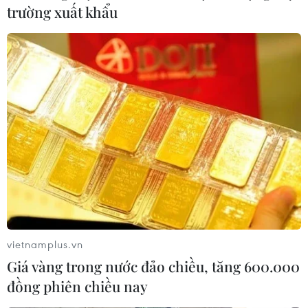
trường xuất khẩu
Hàn Quốc và Trung Quốc tổ chức đối
thoại quân sự cấp cao
20/09/2017 11:09
Ông Vưu Hải Đào là quan chức quốc phòng cấp cao
đầu tiên của Trung Quốc đến thăm Hàn Quốc kể từ khi
Seoul đạt thỏa thuận với lực lượng Mỹ về việc triển khai
THAAD tại Hàn Quốc.
vietnamplus.vn
Giá vàng trong nước đảo chiều, tăng 600.000
đồng phiên chiều nay