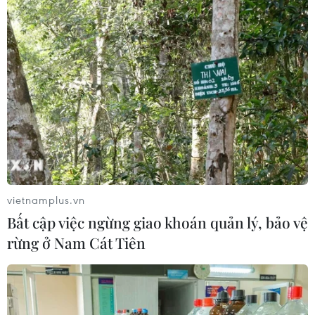
04/08/2026 23:22
Xem thêm
CƠ QUAN CHỦ QUẢN: THÔNG TẤN XÃ VIỆT NAM
Tổng Biên tập: TRẦN TIẾN DUẨN
vietnamplus.vn
Phó Tổng Biên tập: NGUYỄN THỊ TÁM, KHÚC THANH
Bất cập việc ngừng giao khoán quản lý, bảo vệ
THỦY
rừng ở Nam Cát Tiên
Sở hữu trí tuệ
Quy định sử dụng
RSS
Hỗ trợ