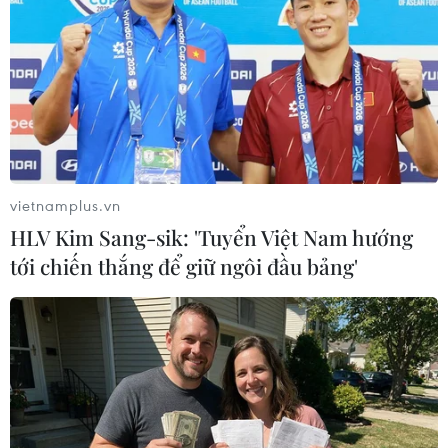
Tây Ninh: Tạo điều kiện hình thành
doanh nghiệp công nghệ chiến lược
06/08/2026 04:45
Việt Nam hướng tới làm
chủ 10 công nghệ lõi vào năm 2030
vietnamplus.vn
06/08/2026 04:38
HLV Kim Sang-sik: 'Tuyển Việt Nam hướng
tới chiến thắng để giữ ngôi đầu bảng'
Ngày An ninh mạng Việt Nam: Kiến
tạo không gian mạng an toàn, nhân
văn
06/08/2026 02:49