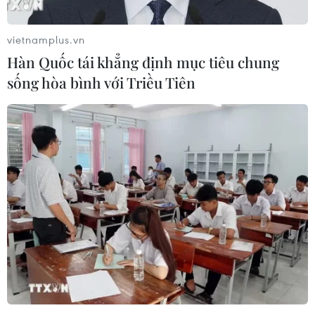
công nghệ trở thành trụ cột mới của
nền đối ngoại Việt Nam
vietnamplus.vn
05/08/2026 14:56
Hàn Quốc tái khẳng định mục tiêu chung
sống hòa bình với Triều Tiên
Foxconn đạt doanh thu cao kỷ lục
nhờ nhu cầu mạnh đối với AI
05/08/2026 13:41
Hãng Walt Disney ký thỏa thuận
chưa từng có tiền lệ với TikTok
05/08/2026 13:31
Bế mạc Techfest Hải Phòng 2026:
Lan tỏa tinh thần đổi mới, khát vọng