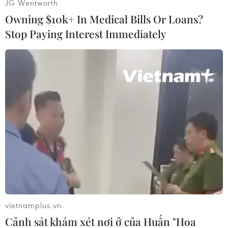
Văn Hưng (Vietnam+)
JG Wentworth
Owning $10k+ In Medical Bills Or Loans?
Stop Paying Interest Immediately
#Nexus S
#Google
#Android 4.0
#Hệ điều hành
vietnamplus.vn
Cảnh sát khám xét nơi ở của Huấn "Hoa