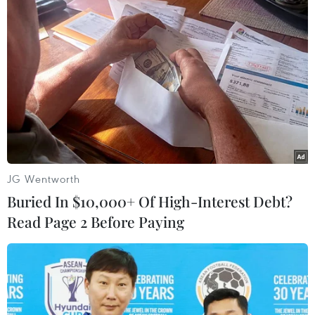
Israel và Việt Nam hợp tác trong
ngành bán dẫn và công nghệ cao
06/08/2026 09:40
Meta tung công cụ AI lập trình tự
động cho nhà phát triển
06/08/2026 06:40
JG Wentworth
Buried In $10,000+ Of High-Interest Debt?
Read Page 2 Before Paying
Doanh thu AI của Microsoft phụ
thuộc phần lớn vào đối tác OpenAI
06/08/2026 06:31