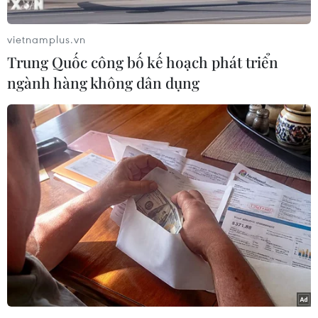
vietnamplus.vn
Trung Quốc công bố kế hoạch phát triển
ngành hàng không dân dụng
Chủ tịch Quốc hội Vương Đình Huệ và đại biểu dự khai mạc.
(Ảnh: Doãn Tấn/TTXVN)