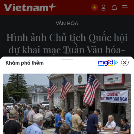
VĂN HÓA
Hình ảnh Chủ tịch Quốc hội
dự khai mạc Tuần Văn hóa-
Du lịch Hà Nam
Khám phá thêm
14/05/2023 13:58
Tối 14/5, tại Khu Du lịch Tam Chúc, Chủ tịch Quốc
hội Vương Đình Huệ dự khai mạc Tuần Văn hóa-Du
lịch Hà Nam năm 2023 và Chương trình giao lưu
biểu diễn nghệ thuật truyền thống Việt Nam-Nhật
Bản.