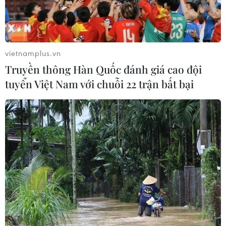
vietnamplus.vn
Truyền thông Hàn Quốc đánh giá cao đội
tuyển Việt Nam với chuỗi 22 trận bất bại
#Khu Du lịch Tam Chúc
#Chủ tịch Quốc hội Vương Đình Huệ
#Tuần Văn hóa-Du lịch Hà Nam
#Việt Nam-Nhật Bản
Hà Nam
Ninh Bình
Theo dõi VietnamPlus