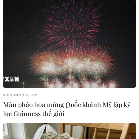
Tiết mục văn nghệ khai mạc Tuần Văn hóa-Du lịch Hà Nam
năm 2023. (Ảnh: Doãn Tấn/TTXVN)
vietnamplus.vn
Màn pháo hoa mừng Quốc khánh Mỹ lập kỷ
lục Guinness thế giới