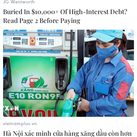
JG Wentworth
Buried In $10,000+ Of High-Interest Debt?
Read Page 2 Before Paying
Đại biểu dự lễ khai mạc. (Ảnh: Doãn Tấn/TTXVN)
vietnamplus.vn
Hà Nội xác minh cửa hàng xăng dầu còn hơn