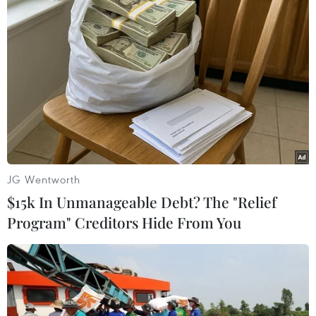
Tiết mục văn nghệ khai mạc Tuần Văn hóa-Du lịch Hà Nam
năm 2023. (Ảnh: Doãn Tấn/TTXVN)
JG Wentworth
$15k In Unmanageable Debt? The "Relief
Program" Creditors Hide From You