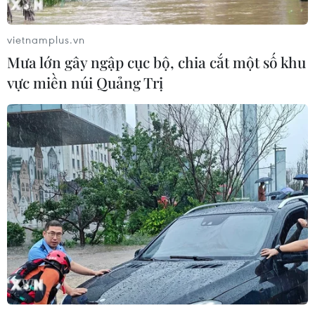
vietnamplus.vn
Mưa lớn gây ngập cục bộ, chia cắt một số khu
vực miền núi Quảng Trị
TIN CÙNG CHUYÊN MỤC
Phát huy giá trị văn hóa, khơi dậy
nguồn lực phát triển từ các địa
phương
09/08/2026 05:48
Xây dựng hành lang pháp lý để tháo
gỡ điểm nghẽn, đưa công nghiệp văn
hóa phát triển
09/08/2026 05:26