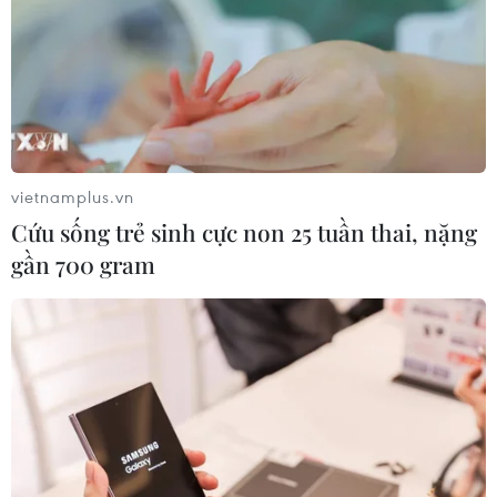
sông Hàn
07/08/2026 04:39
Để di sản ướp trà sen Quảng An luôn
song hành cùng nhịp sống đương
đại
vietnamplus.vn
07/08/2026 03:40
Cứu sống trẻ sinh cực non 25 tuần thai, nặng
gần 700 gram
Nghệ nhân Đặng Văn Hậu
thổi sức sống mới cho nghệ thuật tò
he truyền thống
07/08/2026 03:19
Nghị quyết số 80-NQ/TW: Hải Phòng
- bản sắc cửa biển và chiều sâu văn