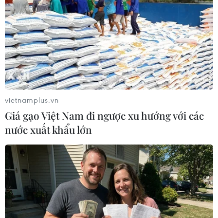
Chủ tịch Quốc hội Vương Đình Huệ thay mặt lãnh đạo Đảng và
Nhà nước trao Quyết định công nhận 2 Bảo vật Quốc gia cho
tỉnh Hà Nam gồm: Bia đá chùa Giàu và Trống đồng Tiên Nội 1.
(Ảnh: Doãn Tấn/TTXVN)
vietnamplus.vn
Giá gạo Việt Nam đi ngược xu hướng với các
nước xuất khẩu lớn