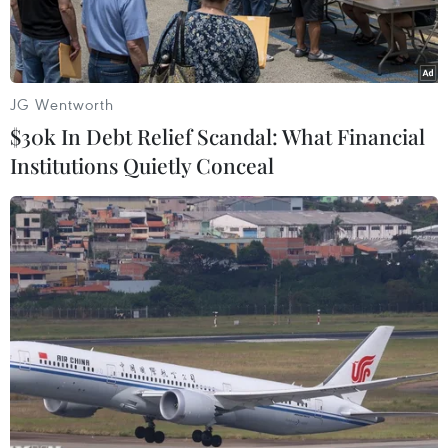
JG Wentworth
$30k In Debt Relief Scandal: What Financial
Institutions Quietly Conceal
Chủ tịch Quốc hội Vương Đình Huệ dự khai mạc Tuần Văn hóa-
Du lịch Hà Nam năm 2023 và Chương trình giao lưu biểu diễn
nghệ thuật truyền thống Việt Nam-Nhật Bản với chủ đề 'Hà
Nam-hành trình kết nối.' (Ảnh: Doãn Tấn/TTXVN)