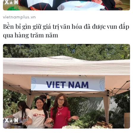
Israel và Việt Nam hợp tác trong
vietnamplus.vn
ngành bán dẫn và công nghệ cao
Bền bỉ gìn giữ giá trị văn hóa đã được vun đắp
06/08/2026 09:40
qua hàng trăm năm
Meta tung công cụ AI lập trình tự
động cho nhà phát triển
06/08/2026 06:40
Doanh thu AI của Microsoft phụ
thuộc phần lớn vào đối tác OpenAI
06/08/2026 06:31