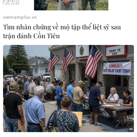
vietnamplus.vn
Tìm nhân chứng về mộ tập thể liệt sỹ sau
trận đánh Cồn Tiên
#Galaxy Note 3 Neo
#Màn hình
#Bộ nhớ trong
#Vi xử lý
Bỉ
Theo dõi VietnamPlus