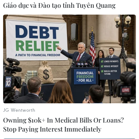
Giáo dục và Đào tạo tỉnh Tuyên Quang
#Hoa anh đào Nhật Bản
#Lễ hội Hoa anh đào Nhật Bản
#Atami
Nhật Bản
JG Wentworth
Owning $10k+ In Medical Bills Or Loans?
Stop Paying Interest Immediately