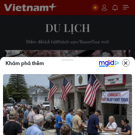
DU LỊCH
Điểm đến
Lễ hội
Khách sạn/Resort
Tour mới
Khám phá thêm
Play
Video
Hoa anh đào Atami khoe sắc