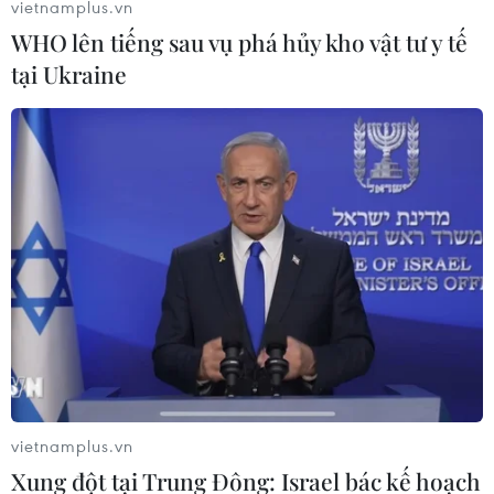
vietnamplus.vn
WHO lên tiếng sau vụ phá hủy kho vật tư y tế
tại Ukraine
Điểm hẹn ngắm băng trôi
Lễ hội Văn hóa, Du lịch
và cá voi ở Canada
Mường Lò năm 2026 sẽ
diễn ra từ ngày 25/9 đến
05/08/2026 01:08
2/10
04/08/2026 14:37
vietnamplus.vn
Xung đột tại Trung Đông: Israel bác kế hoạch
Ninh Bình được đề cử hạng
Trung tâm Gốm Bát Tràng