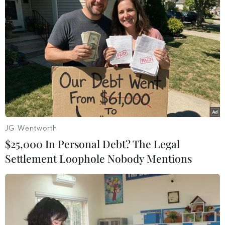
Vẻ đẹp lãng mạn của đồi
Bản Lồng - nơi văn hóa
Vọng Cảnh tại thành phố
Mông hòa nhịp cùng du
Huế
lịch cộng đồng giữa cổng
trời Pha Đin
08/08/2026 07:09
07/08/2026 08:31
JG Wentworth
$25,000 In Personal Debt? The Legal
Settlement Loophole Nobody Mentions
Khám phá Hòn Khô - điểm
Hàn Quốc đầu tư xây
đến không thể bỏ lỡ khi
“Thung lũng K-Vietnam”
đến Quy Nhơn Đông
gắn với hậu duệ dòng họ
Lý
07/08/2026 07:46
07/08/2026 06:30