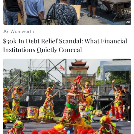
sớm tại thành phố biển của
Nhật Bản
JG Wentworth
Lê Tiến Dũng
$30k In Debt Relief Scandal: What Financial
16/02/2025 14:25
Institutions Quietly Conceal
Theo dõi VietnamPlus
Giữa tháng Hai cũng chính là lúc hoa anh đào
Atami nở rộ, nhuộm hồng khắp khu vực dọc ven
sông Ito, trung tâm thành phố biển Atami của Nhật
Bản.
Khác với loài hoa anh đào Somei Yoshino truyền