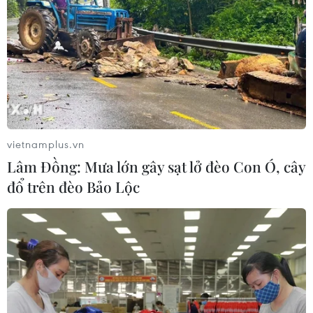
vietnamplus.vn
Lâm Đồng: Mưa lớn gây sạt lở đèo Con Ó, cây
đổ trên đèo Bảo Lộc