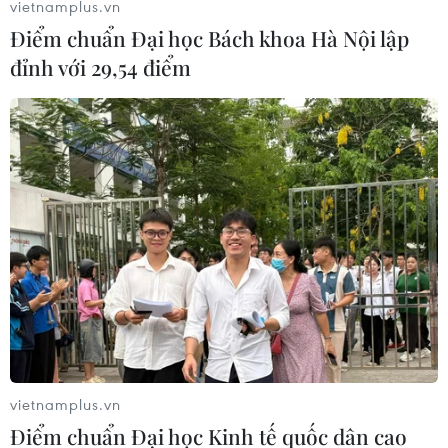
vietnamplus.vn
Theo tiêu chuẩn của Cơ quan Năng lượng Nguyên tử
Điểm chuẩn Đại học Bách khoa Hà Nội lập
Quốc tế (IAEA), lượng uranium Iran có về nguyên tắc đủ
đỉnh với 29,54 điểm
để chế tạo 6 quả bom nguyên tử nếu được làm giàu
thêm.
vietnamplus.vn
Điểm chuẩn Đại học Kinh tế quốc dân cao