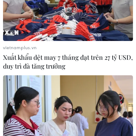
vietnamplus.vn
Xuất khẩu dệt may 7 tháng đạt trên 27 tỷ USD,
duy trì đà tăng trưởng
TIN CÙNG CHUYÊN MỤC
Pháp cảnh giác nguy cơ thao túng