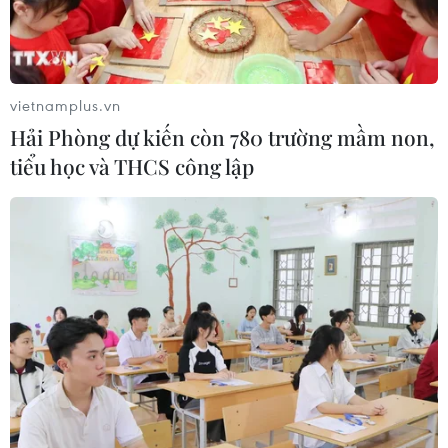
vietnamplus.vn
Hải Phòng dự kiến còn 780 trường mầm non,
tiểu học và THCS công lập
LHQ hoan nghênh các cuộc thảo luận tại
Iran về tiến trình hòa bình Yemen
19/09/2024 05:55
Đặc phái viên Liên hợp quốc đã gặp Bộ trưởng Ngoại
giao Iran để thảo luận các biện pháp chấm dứt xung