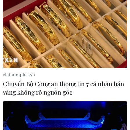
Người từng là luật sư riêng của Tổng
thống Trump trở thành Bộ trưởng Tư
pháp Mỹ
08/08/2026 23:28
Ấn Độ tái khẳng định cam kết tăng
cường quan hệ với ASEAN
vietnamplus.vn
08/08/2026 23:09
Chuyển Bộ Công an thông tin 7 cá nhân bán
vàng không rõ nguồn gốc
Giá lương thực thế giới tăng nhẹ vì
nắng nóng và bất ổn địa chính trị
08/08/2026 22:53