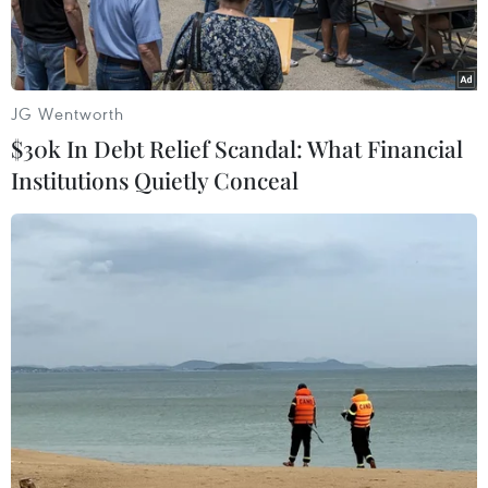
JG Wentworth
$30k In Debt Relief Scandal: What Financial
Institutions Quietly Conceal
Cuộc họp của Hội đồng Bảo an Liên hợp quốc. (Ảnh:
THX/TTXVN)
Hội đồng Bảo an Liên hợp quốc sẽ tổ chức một
cuộc họp kín vào ngày 12/3 để thảo luận về việc
Iran tiếp tục mở rộng kho dự trữ uranium làm
giàu ở mức gần đạt cấp độ chế tạo vũ khí hạt