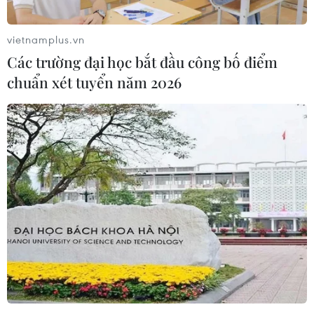
đột và đảm bảo một giải pháp hòa bình tại Yemen.
vietnamplus.vn
Các trường đại học bắt đầu công bố điểm
chuẩn xét tuyển năm 2026
IAEA: Iran có hơn 274 kg uranium được
làm giàu với độ tinh khiết lên tới 60%
26/02/2025 14:56