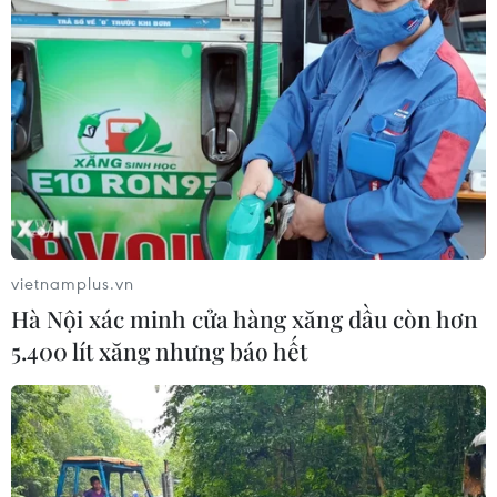
vietnamplus.vn
Hà Nội xác minh cửa hàng xăng dầu còn hơn
5.400 lít xăng nhưng báo hết