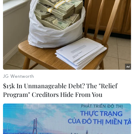
về nguyên tắc đủ để chế tạo 6 quả bom nguyên
tử nếu được làm giàu thêm.
(TTXVN/Vietnam+)
JG Wentworth
$15k In Unmanageable Debt? The "Relief
Program" Creditors Hide From You