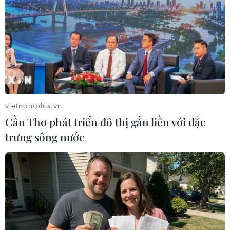
#dự trữ uranium
#Iran
#Hội đồng Bảo an Liên hợp quốc họp kín
Theo dõi VietnamPlus
vietnamplus.vn
Cần Thơ phát triển đô thị gắn liền với đặc
trưng sông nước
TIN LIÊN QUAN