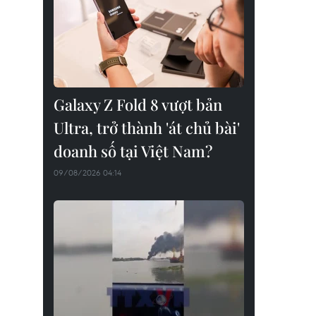
Galaxy Z Fold 8 vượt bản
Ultra, trở thành 'át chủ bài'
doanh số tại Việt Nam?
09/08/2026 04:14