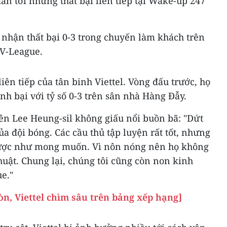
n tới những thất bại liên tiếp tại Wake-up 247
ón nhận thất bại 0-3 trong chuyến làm khách trên
 V-League.
liên tiếp của tân binh Viettel. Vòng đấu trước, họ
h bại với tỷ số 0-3 trên sân nhà Hàng Đẫy.
ên Lee Heung-sil không giấu nổi buồn bã: "Dứt
a đội bóng. Các cầu thủ tập luyện rất tốt, nhưng
 được như mong muốn. Vì nôn nóng nên họ không
huật. Chung lại, chúng tôi cũng còn non kinh
e."
n, Viettel chìm sâu trên bảng xếp hạng]