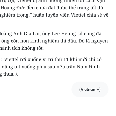
trụ cột, Viettel bị ảnh hưởng nhiều tới cách vận
 Hoàng Đức đều chưa đạt được thể trạng tốt dù
hiêm trọng,” huấn luyện viên Viettel chia sẻ về
Hoàng Anh Gia Lai, ông Lee Heung-sil cũng đã
a ông còn non kinh nghiệm thi đấu. Đó là nguyên
ành tích không tốt.
, Viettel rơi xuống vị trí thứ 11 khi mới chỉ có
ả năng tụt xuống phia sau nếu trận Nam Định -
thua../.
(Vietnam+)