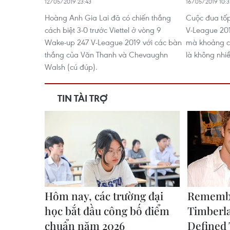
12/05/2019 23:43
16/05/2019 10:3
Hoàng Anh Gia Lai đã có chiến thắng
Cuộc đua tốp
cách biệt 3-0 trước Viettel ở vòng 9
V-League 201
Wake-up 247 V-League 2019 với các bàn
mà khoảng cá
thắng của Văn Thanh và Chevaughn
là không nhiề
Walsh (cú đúp).