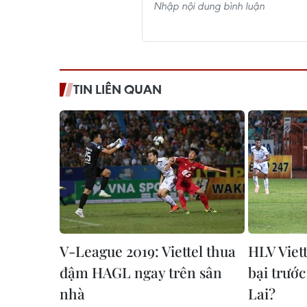
TIN LIÊN QUAN
V-League 2019: Viettel thua
HLV Viett
đậm HAGL ngay trên sân
bại trướ
nhà
Lai?