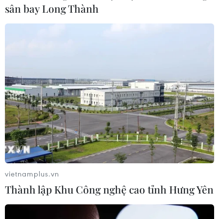
sân bay Long Thành
TIN CÙNG CHUYÊN MỤC
Vụ chuyên Tuyên Quang: Thu hồi,
hủy bỏ giấy chứng nhận kết quả thi
đã cấp
06/08/2026 13:55
Khuyến khích các cơ sở giáo dục đại
học cạnh tranh bằng chất lượng
06/08/2026 13:41
vietnamplus.vn
Thành lập Khu Công nghệ cao tỉnh Hưng Yên
Cần Thơ xem xét đề xuất xây dựng Tổ
hợp Giáo dục-Đào tạo 636 tỷ đồng