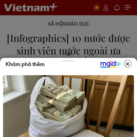
XÃ HỘI
GIÁO DỤC
[Infographics] 10 nước được
sinh viên nước ngoài ưa
thích nhất
Khám phá thêm
11/09/2014 02:47
Số lượng du học sinh quốc tế theo học tại các
trường đại học và cao học của Mỹ trong niên khóa
2012-2013 tăng lên mức cao kỷ lục, đóng góp
không nhỏ cho nền kinh tế lớn nhất thế giới.