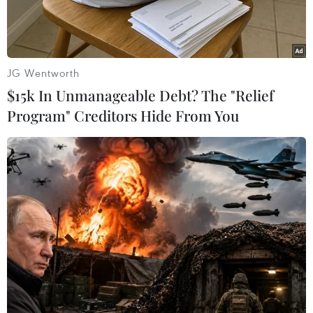
JG Wentworth
$15k In Unmanageable Debt? The "Relief
Program" Creditors Hide From You
Theo "Báo cáo Open Doors về trao đổi giáo dục
quốc tế năm 2013," trong niên khóa 2012-2013
có tổng cộng 819.644 du học sinh của các nước
theo học tại các trường đại học và cao học của
Mỹ, tăng khoảng 55.000 người so với niên học
2011-2012.