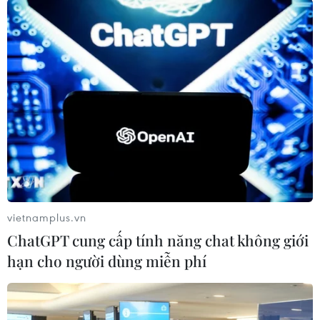
Thổ Nhĩ Kỳ muốn thu hút nhiều sinh viên
Việt Nam sang du học
17/07/2014 09:13
Với nhiều chính sách giáo dục, các trường đại học của
Thổ Nhĩ Kỳ mong muốn thu hút ngày càng nhiều sinh
viên Việt Nam sang theo học tại đây.
vietnamplus.vn
ChatGPT cung cấp tính năng chat không giới
hạn cho người dùng miễn phí