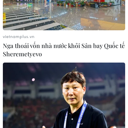
Thi lại ở Tuyên Quang: Thí
sinh vẫn được xét tuyển đại học theo
nguyện vọng đã đăng ký
vietnamplus.vn
05/08/2026 11:02
Nga thoái vốn nhà nước khỏi Sân bay Quốc tế
Sheremetyevo
Thứ trưởng Bộ GD-ĐT: Thi lại không
phải để xóa bỏ trách nhiệm của thí
sinh
05/08/2026 09:19
Bắc Ninh: Tinh gọn hơn 50% đầu mối
cơ sở giáo dục công lập
05/08/2026 06:53