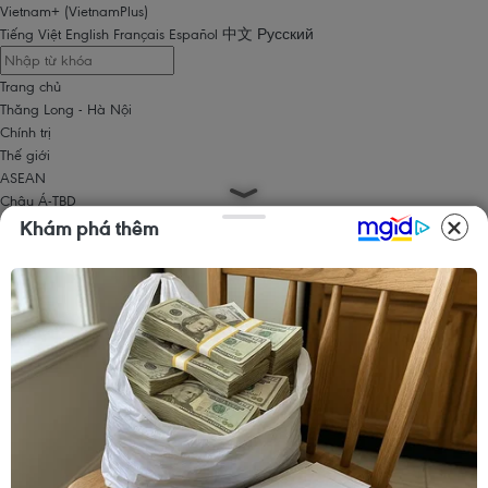
Vietnam+ (VietnamPlus)
Tiếng Việt
English
Français
Español
中文
Русский
Trang chủ
Thăng Long - Hà Nội
Chính trị
Thế giới
ASEAN
Châu Á-TBD
Trung Đông
Khám phá thêm
Châu Âu
Châu Mỹ
Châu Phi
Kinh tế
Kinh doanh
Tài chính
Tín dụng nông thôn
Chứng khoán
Bất động sản
Doanh nghiệp
Thông tin doanh nghiệp