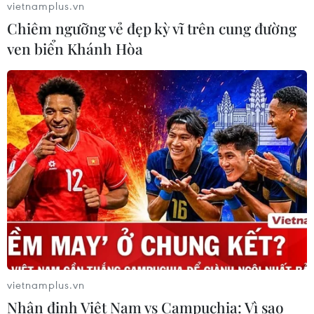
vietnamplus.vn
Chiêm ngưỡng vẻ đẹp kỳ vĩ trên cung đường
ven biển Khánh Hòa
Công nghệ AI từ OPES gây ấn tượng tại Vietnam
Insurance Summit 2026
05/08/2026 08:10
vietnamplus.vn
Từ thương cảng Sài Gòn đến trung tâm tài chính
Nhận định Việt Nam vs Campuchia: Vì sao