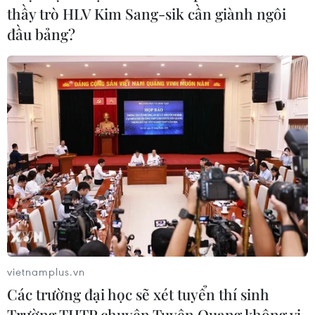
quốc tế nhìn từ Vietcombank Tower
thầy trò HLV Kim Sang-sik cần giành ngôi
05/08/2026 08:09
đầu bảng?
Gia Lai chấp thuận hai dự án chăn nuôi công nghệ
cao trị giá hơn 3.600 tỷ đồng
05/08/2026 06:29
vietnamplus.vn
Các trường đại học sẽ xét tuyển thí sinh
Trường THTP chuyên Tuyên Quang không vi