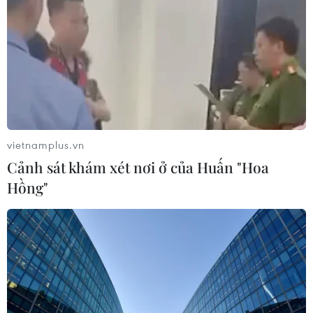
05/08/2026 14:59
vietnamplus.vn
Foxconn đạt doanh thu cao kỷ lục nhờ nhu cầu
Cảnh sát khám xét nơi ở của Huấn "Hoa
mạnh đối với AI
Hồng"
05/08/2026 13:41