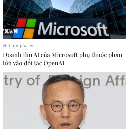
Hãng Walt Disney ký thỏa thuận chưa từng có tiền
lệ với TikTok
05/08/2026 13:31
vietnamplus.vn
Doanh thu AI của Microsoft phụ thuộc phần
lớn vào đối tác OpenAI
Cảng hàng không Quảng Trị tăng tốc, hướng tới
mục tiêu khai thác cuối năm 2026
05/08/2026 10:59