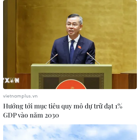
AGI
06/08/2026 04:22
Techcom Life và cách tiếp cận mới cho bài toán bảo
vietnamplus.vn
vệ sức khỏe của người Việt
Hướng tới mục tiêu quy mô dự trữ đạt 1%
06/08/2026 03:40
GDP vào năm 2030