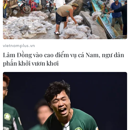
vietnamplus.vn
Lâm Đồng vào cao điểm vụ cá Nam, ngư dân
phấn khởi vươn khơi