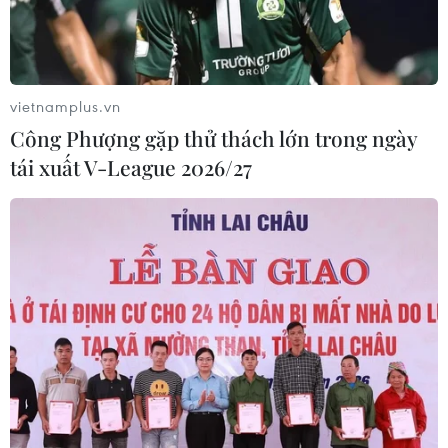
vietnamplus.vn
Công Phượng gặp thử thách lớn trong ngày
Tin cùng chuyên mục
tái xuất V-League 2026/27
Tiêu chí mới phân loại doanh nghiệp để thực hiện
cơ cấu lại vốn nhà nước
06/08/2026 15:08