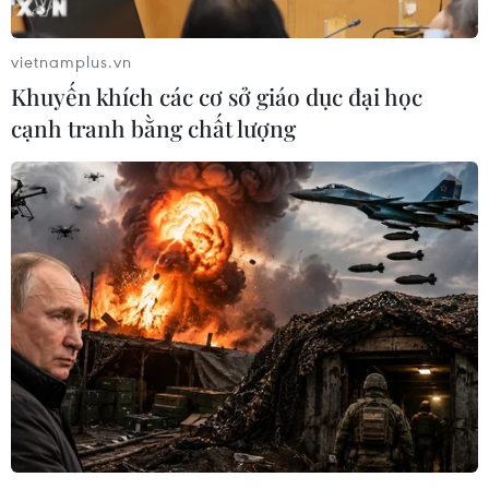
vietnamplus.vn
Bộ Tài chính Mỹ cho phép Airbus và Boeing bán
Khuyến khích các cơ sở giáo dục đại học
máy bay cho Iran
cạnh tranh bằng chất lượng
22/09/2016 01:02
Mỹ đã cấp phép cho Boeing bán máy bay cho Iran, đồng thời chấp thuận
cho Airbus xuất khẩu 17 máy bay A320 hoặc A330 đầu tiên trong hợp đồng
bán hơn 118 máy bay cho quốc gia Hồi giáo này.