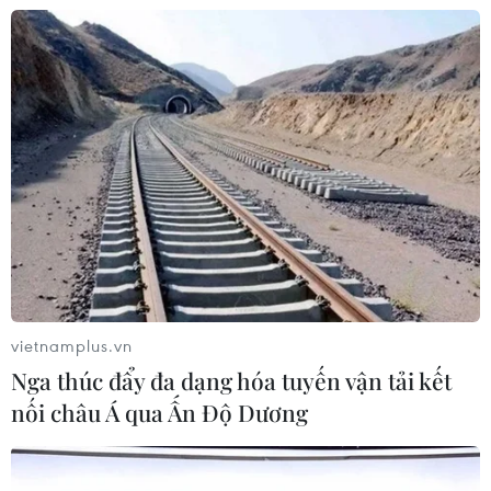
VIB ra mắt One Card, mở ra bước tiến mới về thẻ
tín dụng
05/08/2026 01:48
vietnamplus.vn
Nga thúc đẩy đa dạng hóa tuyến vận tải kết
nối châu Á qua Ấn Độ Dương