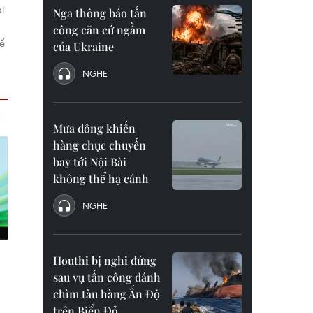
i
Nga thông báo tấn
công căn cứ ngầm
hể
của Ukraine
NGHE
Mưa dông khiến
hàng chục chuyến
bay tới Nội Bài
không thể hạ cánh
NGHE
Houthi bị nghi đứng
sau vụ tấn công đánh
chìm tàu hàng Ấn Độ
trên Biển Đỏ