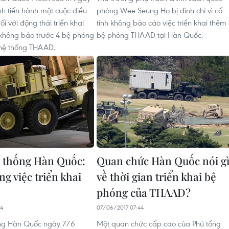
nh tiến hành một cuộc điều
phòng Wee Seung Ho bị đình chỉ vì cố
ối với động thái triển khai
tình không báo cáo việc triển khai thêm
không báo trước 4 bệ phóng
bệ phóng THAAD tại Hàn Quốc.
 hệ thống THAAD.
 thống Hàn Quốc:
Quan chức Hàn Quốc nói g
g việc triển khai
về thời gian triển khai bệ
phóng của THAAD?
14
07/06/2017 07:44
ống Hàn Quốc ngày 7/6
Một quan chức cấp cao của Phủ tổng