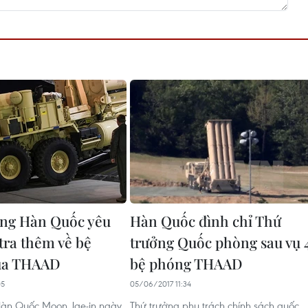
ng Hàn Quốc yêu
Hàn Quốc đình chỉ Thứ
tra thêm về bệ
trưởng Quốc phòng sau vụ 
ủa THAAD
bệ phóng THAAD
05
05/06/2017 11:34
Hàn Quốc Moon Jae-in ngày
Thứ trưởng phụ trách chính sách quốc