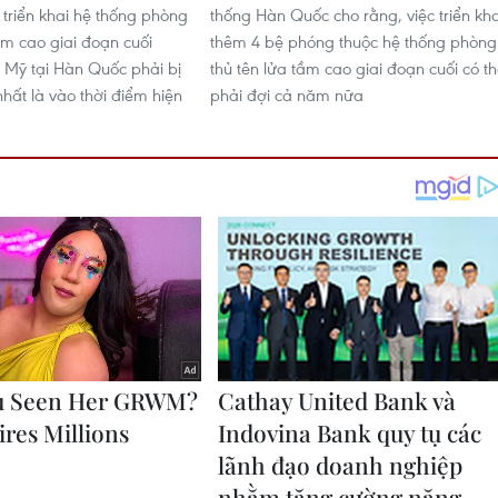
 triển khai hệ thống phòng
thống Hàn Quốc cho rằng, việc triển kha
ầm cao giai đoạn cuối
thêm 4 bệ phóng thuộc hệ thống phòng
Mỹ tại Hàn Quốc phải bị
thủ tên lửa tầm cao giai đoạn cuối có t
 nhất là vào thời điểm hiện
phải đợi cả năm nữa