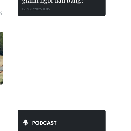
giành ngôi đầu bảng?
06/08/2026 11:05
 4
ì
PODCAST