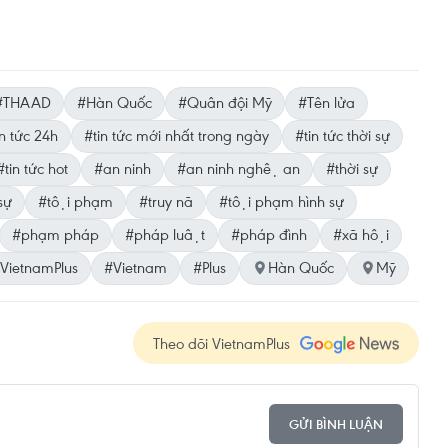
#THAAD
#Hàn Quốc
#Quân đội Mỹ
#Tên lửa
n tức 24h
#tin tức mới nhất trong ngày
#tin tức thời sự
#tin tức hot
#an ninh
#an ninh nghệ an
#thời sự
sự
#tội phạm
#truy nã
#tội phạm hình sự
#phạm pháp
#pháp luật
#pháp đình
#xã hội
VietnamPlus
#Vietnam
#Plus
Hàn Quốc
Mỹ
Theo dõi VietnamPlus
GỬI BÌNH LUẬN