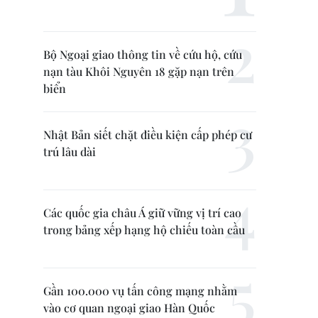
Bộ Ngoại giao thông tin về cứu hộ, cứu
nạn tàu Khôi Nguyên 18 gặp nạn trên
biển
Nhật Bản siết chặt điều kiện cấp phép cư
trú lâu dài
Các quốc gia châu Á giữ vững vị trí cao
trong bảng xếp hạng hộ chiếu toàn cầu
Gần 100.000 vụ tấn công mạng nhằm
vào cơ quan ngoại giao Hàn Quốc