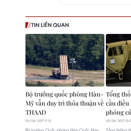
TIN LIÊN QUAN
Bộ trưởng quốc phòng Hàn-
Tổng thố
Mỹ vẫn duy trì thỏa thuận về
cầu điều 
THAAD
phóng c
03/06/2017 11:13
05/06/2017 10:
Bộ trưởng Quốc phòng Hàn Quốc Han
Tổng thống 