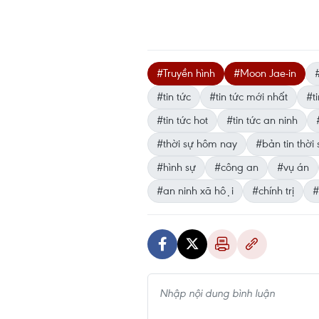
#Truyền hình
#Moon Jae-in
#tin tức
#tin tức mới nhất
#ti
#tin tức hot
#tin tức an ninh
#thời sự hôm nay
#bản tin thời 
#hình sự
#công an
#vụ án
#an ninh xã hội
#chính trị
#