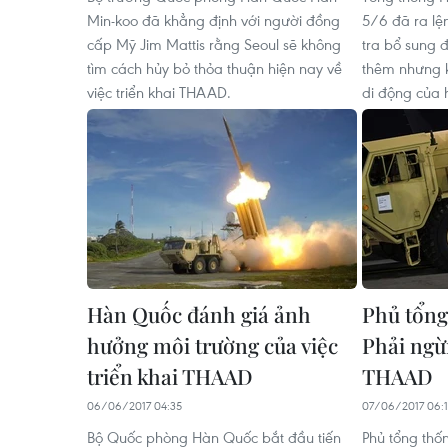
Min-koo đã khẳng định với người đồng
5/6 đã ra lệ
cấp Mỹ Jim Mattis rằng Seoul sẽ không
tra bổ sung đ
tìm cách hủy bỏ thỏa thuận hiện nay về
thêm nhưng 
việc triển khai THAAD.
di động của
Hàn Quốc đánh giá ảnh
Phủ tổng
hưởng môi trường của việc
Phải ngừn
triển khai THAAD
THAAD
06/06/2017 04:35
07/06/2017 06:
Bộ Quốc phòng Hàn Quốc bắt đầu tiến
Phủ tổng th