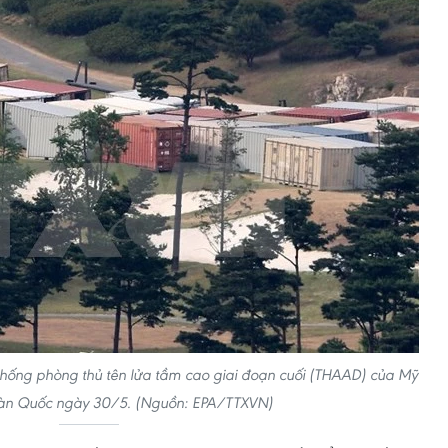
thống phòng thủ tên lửa tầm cao giai đoạn cuối (THAAD) của Mỹ
Hàn Quốc ngày 30/5. (Nguồn: EPA/TTXVN)