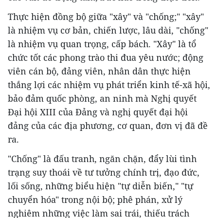
Thực hiện đồng bộ giữa "xây" và "chống;" "xây"
là nhiệm vụ cơ bản, chiến lược, lâu dài, "chống"
là nhiệm vụ quan trọng, cấp bách. "Xây" là tổ
chức tốt các phong trào thi đua yêu nước; động
viên cán bộ, đảng viên, nhân dân thực hiện
thắng lợi các nhiệm vụ phát triển kinh tế-xã hội,
bảo đảm quốc phòng, an ninh mà Nghị quyết
Đại hội XIII của Đảng và nghị quyết đại hội
đảng của các địa phương, cơ quan, đơn vị đã đề
ra.
"Chống" là đấu tranh, ngăn chặn, đẩy lùi tình
trạng suy thoái về tư tưởng chính trị, đạo đức,
lối sống, những biểu hiện "tự diễn biến," "tự
chuyển hóa" trong nội bộ; phê phán, xử lý
nghiêm những việc làm sai trái, thiếu trách