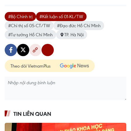
#Bộ Chính trị
#Kết luận số 01-KL/TW
#Chỉ thị số 05-CT/TW
#Đạo đức Hồ Chí Minh
#Tư tưởng Hồ Chí Minh
TP. Hà Nội
Theo dõi VietnamPlus
TIN LIÊN QUAN