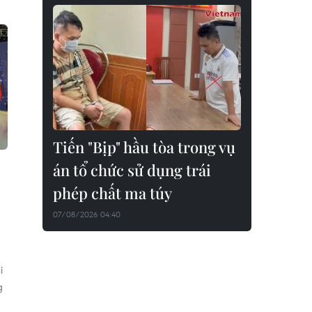
Tiến "Bịp" hầu tòa trong vụ
án tổ chức sử dụng trái
phép chất ma túy
07/08/2026 04:40
i
g