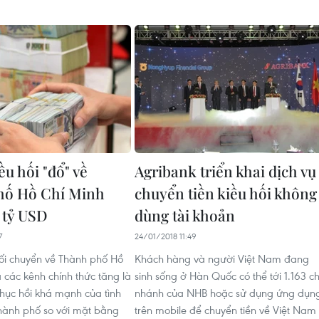
u hối "đổ" về
Agribank triển khai dịch vụ
hố Hồ Chí Minh
chuyển tiền kiều hối không
3 tỷ USD
dùng tài khoản
7
24/01/2018 11:49
ối chuyển về Thành phố Hồ
Khách hàng và người Việt Nam đang
 các kênh chính thức tăng là
sinh sống ở Hàn Quốc có thể tới 1.163 ch
hục hồi khá mạnh của tình
nhánh của NHB hoặc sử dụng ứng dụn
 thành phố so với mặt bằng
trên mobile để chuyển tiền về Việt Nam