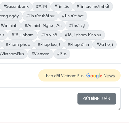
#Sacombank
#ATM
#Tin tức
#Tin tức mới nhất
 trong ngày
#Tin tức thời sự
#Tin tức hot
#An ninh
#An ninh Nghệ An
#Thời sự
sự
#Tội phạm
#Truy nã
#Tội phạm hình sự
#Phạm pháp
#Pháp luật
#Pháp đình
#Xã hội
#VietnamPlus
#Vietnam
#Plus
Theo dõi VietnamPlus
GỬI BÌNH LUẬN