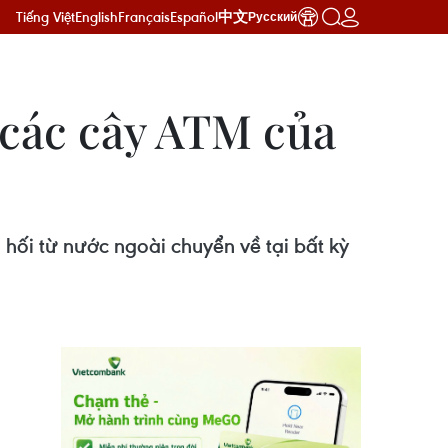
Tiếng Việt
English
Français
Español
中文
Русский
 các cây ATM của
hối từ nước ngoài chuyển về tại bất kỳ