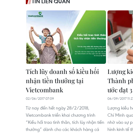
TIN LIÊN QUAN
Tích lũy doanh số kiều hối
Lượng kiề
nhận tiền thưởng tại
Thành p
Vietcombank
ước đạt 
02/06/2017 07:09
06/09/2017 11:2
Từ nay đến hết ngày 28/2/2018,
Lượng kiều h
Vietcombank triển khai chương trình
Chí Minh qua
“Kiều hối trao tình thân, tích lũy nhận tiền
nhờ vào sự p
thưởng” dành cho các khách hàng cá
hình kinh tế