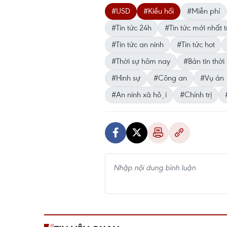
#USD
#Kiều hối
#Miễn phí
#Tin tức 24h
#Tin tức mới nhất
#Tin tức an ninh
#Tin tức hot
#Thời sự hôm nay
#Bản tin thời 
#Hình sự
#Công an
#Vụ án
#An ninh xã hội
#Chính trị