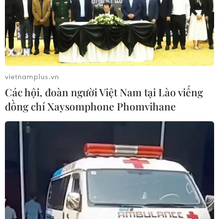
20/09/2021 07:05
Khu Dự trữ Sinh quyển Núi Chúa với vùng lõi là Vườn
Quốc gia Núi Chúa, tổng diện tích 106.646,45ha, là
mẫu chuẩn duy nhất về hệ sinh thái rừng khô hạn đặc
trưng và độc đáo của Việt Nam và Đông Nam Á.
vietnamplus.vn
Các hội, đoàn người Việt Nam tại Lào viếng
đồng chí Xaysomphone Phomvihane