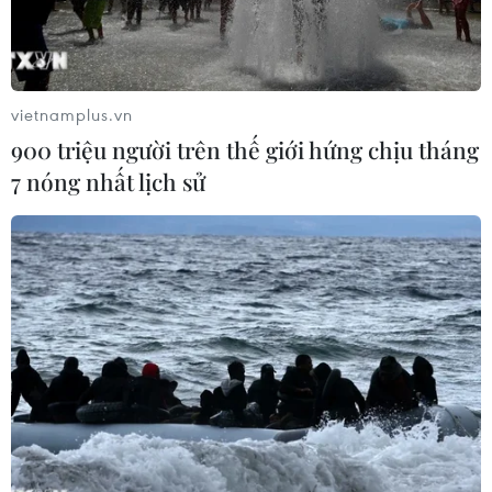
vietnamplus.vn
900 triệu người trên thế giới hứng chịu tháng
7 nóng nhất lịch sử
Loài vượn đặc hữu ở Khu Dự trữ Sinh quyển Langbiang.
(Nguồn: Báo ảnh Việt Nam)
Là Khu Dự trữ Sinh quyển thứ 9 được UNESCO
công nhận tại Việt Nam, Khu Dự trữ Sinh
quyển Langbiang thực sự là điểm đến hấp dẫn,