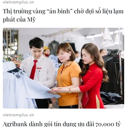
vietnamplus.vn
Thị trường vàng “án binh” chờ đợi số liệu lạm
Theo dõi VietnamPlus
phát của Mỹ
TIN LIÊN QUAN
vietnamplus.vn
Agribank dành gói tín dụng ưu đãi 70.000 tỷ