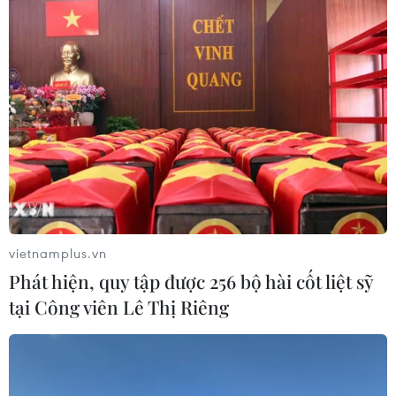
Bộ ngày nắng nóng, Nam Bộ có mưa
dông
08/08/2026 23:08
Áp thấp nhiệt đới đã suy yếu thành
một vùng áp thấp
08/08/2026 14:19
Trung Quốc nâng mức ứng phó khẩn
vietnamplus.vn
cấp với bão Dolphin
Phát hiện, quy tập được 256 bộ hài cốt liệt sỹ
08/08/2026 07:10
tại Công viên Lê Thị Riêng
Điện Biên từng bước hình thành thị
trường tín chỉ carbon rừng