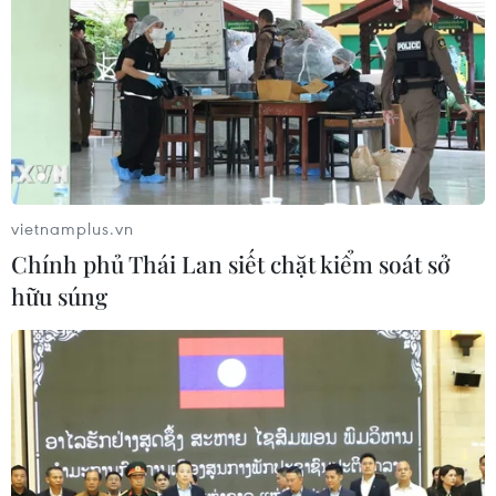
bảo vệ đa dạng sinh học, môi trường sinh thái, ứng phó
với biến đổi khí hậu.
vietnamplus.vn
Chính phủ Thái Lan siết chặt kiểm soát sở
hữu súng
Hệ sinh thái rừng khô hạn độc đáo ở Khu
Dự trữ Sinh quyển Núi Chúa