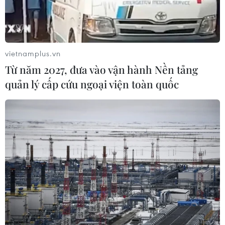
Rừng ngập mặn Cần Giờ - Điểm đến sinh
thái đầy hấp dẫn
vietnamplus.vn
23/09/2021 07:04
Từ năm 2027, đưa vào vận hành Nền tảng
Cách trung tâm TP.HCM 50km là một thảm xanh ngút
quản lý cấp cứu ngoại viện toàn quốc
ngàn, địa điểm mà ai cũng nên một lần đặt chân đến.
Đó là Cần Giờ, khu dự trữ sinh quyển thế giới đầu tiên
của Việt Nam được UNESCO công nhận năm 2000.