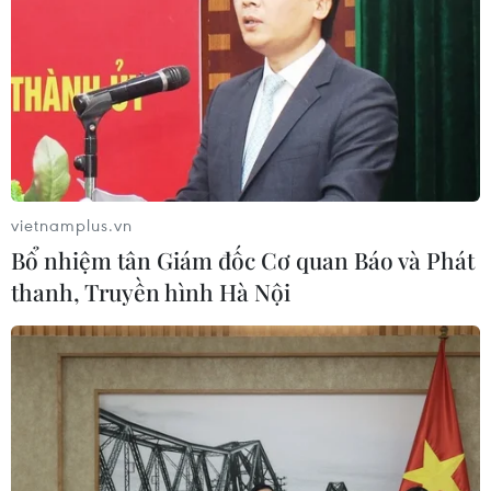
trong việc duy trì các chức năng của một khu dự
trữ sinh quyển mang tầm thế giới.
vietnamplus.vn
Bổ nhiệm tân Giám đốc Cơ quan Báo và Phát
thanh, Truyền hình Hà Nội
Khu Dự trữ sinh Quyển Langbiang. (Nguồn: baolamdong.vn)
Các cơ quan chức năng có trách nhiệm phải
thực hiện nghiêm túc cam kết quốc tế về bảo