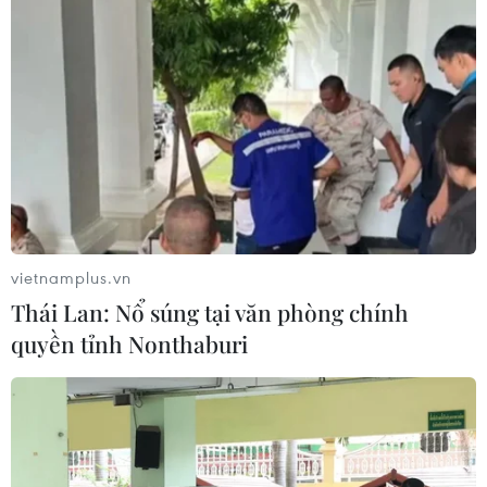
vietnamplus.vn
Thái Lan: Nổ súng tại văn phòng chính
Núi Chúa và Kon Hà Nừng: Trách nhiệm
quyền tỉnh Nonthaburi
ứng xử với danh hiệu toàn cầu
16/09/2021 22:40
Việc hai Khu Dự trữ Sinh quyển giới được công nhận thể
hiện rõ nét những nỗ lực của Việt Nam trong công tác