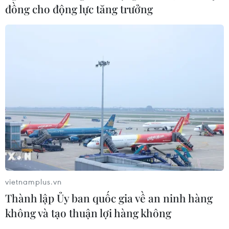
đồng cho động lực tăng trưởng
UNESCO công nhận thêm 20 Khu Dự trữ
Sinh quyển Thế giới
16/09/2021 02:28
Hai Khu Dự trữ Sinh quyển của Việt Nam là Núi Chúa
(tỉnh Ninh Thuận) và Kon Hà Nừng (tỉnh Gia Lai) đã
chính thức được công nhận là Khu Dự trữ Sinh quyển
Thế giới.
vietnamplus.vn
Thành lập Ủy ban quốc gia về an ninh hàng
không và tạo thuận lợi hàng không