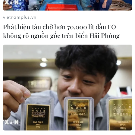
(Vietnam+)
vietnamplus.vn
Phát hiện tàu chở hơn 70.000 lít dầu FO
không rõ nguồn gốc trên biển Hải Phòng
#Lâm Đồng
#Khu dự trữ sinh quyển Langbiang
#UNESCO
#Đa dạng sinh học
Lâm Đồng