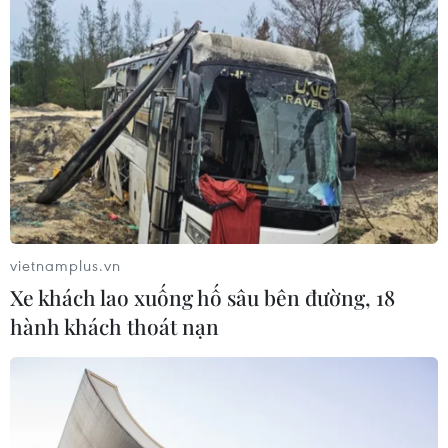
25/09/2025 03:19
Bắc Ninh dự kiến huy động trên
7.230 tỷ đồng cho xây dựng nông
thôn mới
19/09/2025 02:30
Khơi thông “dòng chảy” tín dụng
chính sách tại tỉnh Thái Nguyên
vietnamplus.vn
31/07/2025 09:30
Xe khách lao xuống hố sâu bên đường, 18
hành khách thoát nạn
Ngân hàng Nhà nước: Gói vay nông,
lâm, thủy sản đạt 94% mục tiêu
10/07/2025 09:02