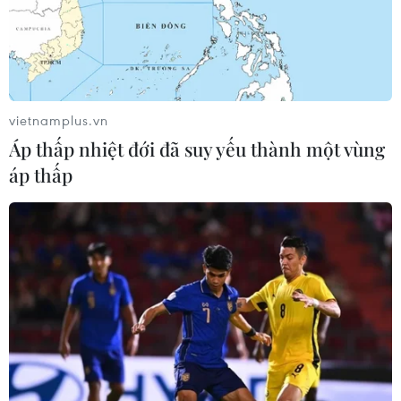
dịch xã De Ar, huyện Mang Jang, tỉnh Gia Lai. (Ảnh: Trần
Việt/TTXVN)
Cùng với đó, Ngân hàng Nhà nước Việt Nam đã
tích cực chỉ đạo các tổ chức tín dụng Nhà nước
vietnamplus.vn
duy trì số dư tiền gửi 2% trên nguồn vốn huy
Áp thấp nhiệt đới đã suy yếu thành một vùng
động tại Ngân hàng Chính sách Xã hội. Các địa
áp thấp
phương đã tập trung ưu tiên cân đối, bổ sung
nguồn vốn để thực hiện các chương trình, dự án
tín dụng chính sách xã hội.
Bên cạnh đó, Mặt trận Tổ quốc Việt Nam, các
đoàn thể xã hội cũng đã vận động sự đóng góp
của các tổ chức xã hội, doanh nghiệp; tổ chức
tuyên truyền, phổ biến đầy đủ, kịp thời các chủ
trương, chính sách của Đảng và Nhà nước về tín
dụng chính sách xã hội đến với các tầng lớp