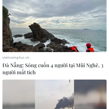
Nguồn vốn tín dụng chính sách: Đòn bẩy
để người nghèo vươn lên
15/07/2020 08:21
Trong 5 năm qua, vốn tín dụng chính sách xã hội đã
đến 100% xã, phường, thị trấn trên toàn quốc; tổng
nguồn vốn tín dụng chính sách đạt 226.560 tỷ đồng,
tăng hơn 91.000 tỷ đồng so với cuối năm 2014.
vietnamplus.vn
Đà Nẵng: Sóng cuốn 4 người tại Mũi Nghê, 3
người mất tích