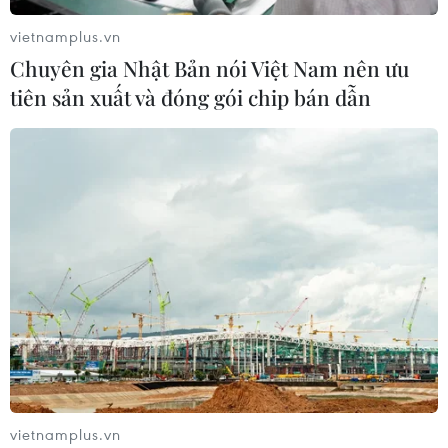
9,88% năm 2016 xuống còn 3,75% năm 2019.
vietnamplus.vn
Chuyên gia Nhật Bản nói Việt Nam nên ưu
tiên sản xuất và đóng gói chip bán dẫn
Chuyên gia WB đánh giá cao vốn
tín dụng chính sách dành cho hộ nghèo
vietnamplus.vn
18/08/2020 03:56