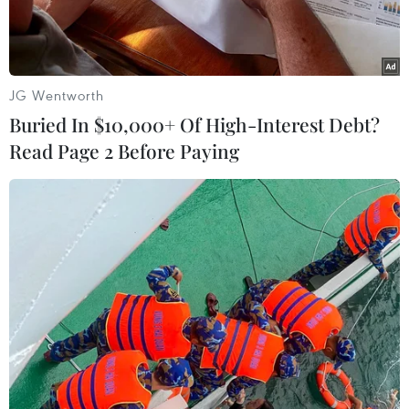
JG Wentworth
Buried In $10,000+ Of High-Interest Debt?
Read Page 2 Before Paying
Một gia đình thoát nghèo nhờ vay vốn trồng cây sầu riêng và
xen canh cây ngô. (Ảnh: Sỹ Tuyên/TTXVN)
Chỉ thị 40 là một trong những chỉ thị nhanh
chóng đi vào cuộc sống và phát huy hiệu quả.