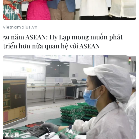
vietnamplus.vn
59 năm ASEAN: Hy Lạp mong muốn phát
triển hơn nữa quan hệ với ASEAN
'Làn gió mới' Chỉ thị 40: Tạo đột phá cho
tín dụng chính sách xã hội
17/08/2020 07:21
Trong giai đoạn 2011-2015 tỷ lệ hộ nghèo giảm từ 14,2%
xuống 4,25%, tỷ lệ hộ nghèo đa chiều đã giảm từ