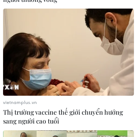
#Chỉ thị 40
#Tín dụng chính sách
#Ngân hàng Chính sách Xã hội
#Vay vốn
vietnamplus.vn
Thị trường vaccine thế giới chuyển hướng
sang người cao tuổi
Theo dõi VietnamPlus