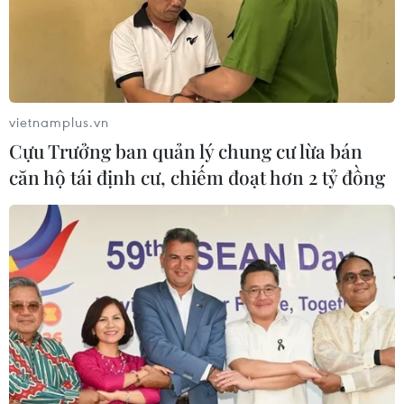
vietnamplus.vn
Cựu Trưởng ban quản lý chung cư lừa bán
căn hộ tái định cư, chiếm đoạt hơn 2 tỷ đồng
Hơn 2,1 triệu hộ thoát nghèo
nhờ tín dụng chính sách xã hội
19/07/2020 08:16
Sau 5 năm thực hiện Chỉ thị số 40-CT/TW ngày
22/11/2014 của Ban Bí thư TW Đảng khóa XI, vốn tín
dụng chính sách xã hội đã tới được 100% xã, phường
và thị trấn, giúp hàng triệu người thoát nghèo.