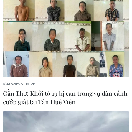
TIN LIÊN QUAN
vietnamplus.vn
Cần Thơ: Khởi tố 19 bị can trong vụ dàn cảnh
cướp giật tại Tân Huê Viên