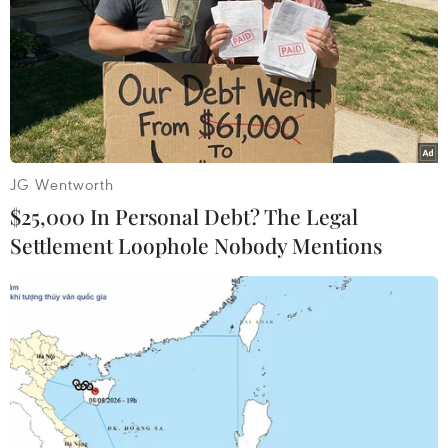
chênh lệch lãi suất và phí quản lý, vốn các
chương trình tín dụng hàng năm, cho vay các
nguồn vốn ưu tiên ưu đãi thời hạn dài, lãi suất
thấp để cải thiện cơ cấu nguồn vốn theo hướng
ổn định hơn.
JG Wentworth
$25,000 In Personal Debt? The Legal
Settlement Loophole Nobody Mentions
Hộ nghèo, gia đình chính sách làm thủ tục vay vốn tại điểm giao