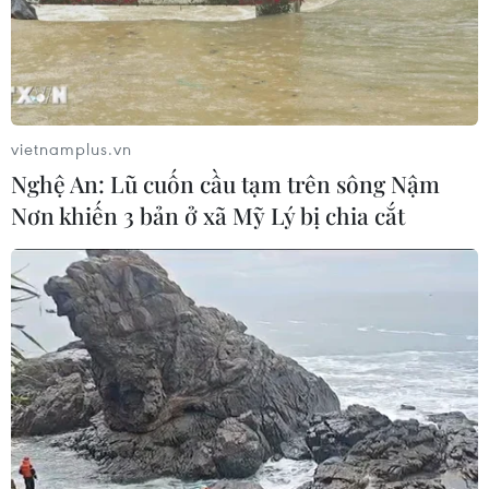
vietnamplus.vn
Nghệ An: Lũ cuốn cầu tạm trên sông Nậm
Nơn khiến 3 bản ở xã Mỹ Lý bị chia cắt
TIN CÙNG CHUYÊN MỤC
Tổng dư nợ tín dụng chính sách đạt