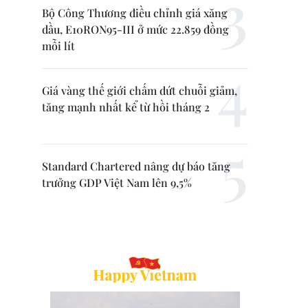
Bộ Công Thương điều chỉnh giá xăng
dầu, E10RON95-III ở mức 22.859 đồng
mỗi lít
Giá vàng thế giới chấm dứt chuỗi giảm,
tăng mạnh nhất kể từ hồi tháng 2
Standard Chartered nâng dự báo tăng
trưởng GDP Việt Nam lên 9,5%