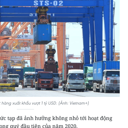
t hàng xuất khẩu vượt 1 tỷ USD. (Ảnh: Vietnam+)
ức tạp đã ảnh hưởng không nhỏ tới hoạt động
ong quý đầu tiên của năm 2020.