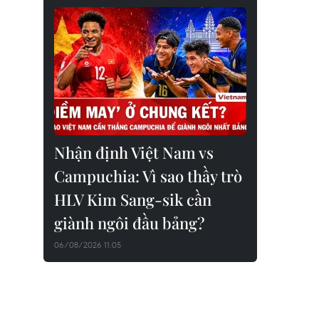
Nhận định Việt Nam vs
Campuchia: Vì sao thầy trò
HLV Kim Sang-sik cần
giành ngôi đầu bảng?
06/08/2026 11:05