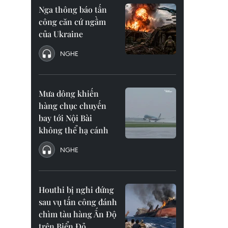
Nga thông báo tấn
công căn cứ ngầm
của Ukraine
NGHE
Mưa dông khiến
hàng chục chuyến
bay tới Nội Bài
không thể hạ cánh
NGHE
Houthi bị nghi đứng
sau vụ tấn công đánh
chìm tàu hàng Ấn Độ
trên Biển Đỏ