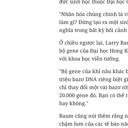
đức sinh học thuộc Đại học 
"Nhân hóa chúng chính là vi
làm gì? Đừng tạo ra một sin
nghĩa trong bất kỳ bối cảnh
Ở chiều ngược lại, Larry B
bộ gene của Đại học Hong K
với khoa học viễn tưởng.
"Bộ gene của khỉ nâu khác 
triệu bazơ DNA riêng biệt g
chỉ thay đổi một vài bazơ n
20.000 gene đó. Bạn có thể 
hay không."
Baum cũng nói thêm rằng ng
chậm hơn của các tế bào não