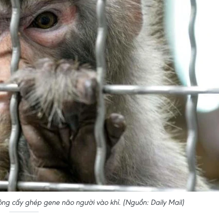
ng cấy ghép gene não người vào khỉ. (Nguồn: Daily Mail)