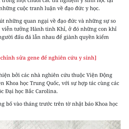
trong một chuỗi các thí nghiệm y sinh học tại
những cuộc tranh luận về đạo đức y học.
út những quan ngại về đạo đức và những sự so
c viễn tưởng Hành tinh Khỉ, ở đó những con khỉ
 người đấu đá lẫn nhau để giành quyền kiểm
chỉnh sửa gene để nghiên cứu y sinh]
hiện bởi các nhà nghiên cứu thuộc Viện Động
ện Khoa học Trung Quốc, với sự hợp tác cùng các
c Đại học Bắc Carolina.
g bố vào tháng trước trên tờ nhật báo Khoa học