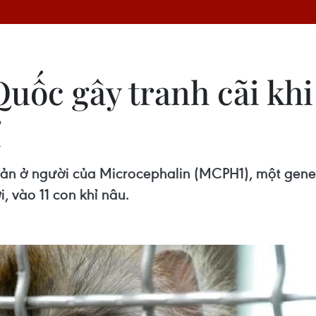
Quốc gây tranh cãi kh
ỉ
ản ở người của Microcephalin (MCPH1), một gene 
, vào 11 con khỉ nâu.