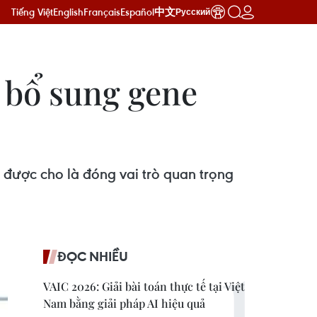
Tiếng Việt
English
Français
Español
中文
Русский
i bổ sung gene
được cho là đóng vai trò quan trọng
ĐỌC NHIỀU
VAIC 2026: Giải bài toán thực tế tại Việt
Nam bằng giải pháp AI hiệu quả