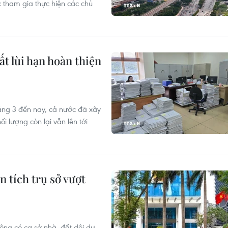
c tham gia thực hiện các chủ
t lùi hạn hoàn thiện
háng 3 đến nay, cả nước đã xây
ối lượng còn lại vẫn lên tới
n tích trụ sở vượt
ông có cơ sở nhà, đất dôi dư