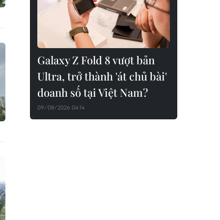
Galaxy Z Fold 8 vượt bản
Ultra, trở thành 'át chủ bài'
doanh số tại Việt Nam?
09/08/2026 04:14