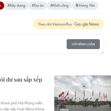
p
#Xây dựng
#Dự án
#Khởi công
Hưng Yên
Theo dõi VietnamPlus
GỬI BÌNH LUẬN
dôi dư sau sắp xếp
 thành phố Hải Phòng triển
u sắp xếp hoạt động thông