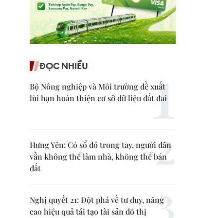
ĐỌC NHIỀU
Bộ Nông nghiệp và Môi trường đề xuất
lùi hạn hoàn thiện cơ sở dữ liệu đất đai
Hưng Yên: Có sổ đỏ trong tay, người dân
vẫn không thể làm nhà, không thể bán
đất
Nghị quyết 21: Đột phá về tư duy, nâng
cao hiệu quả tái tạo tài sản đô thị