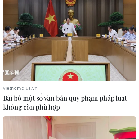
gần 200 nhu cầu công nghệ và nhiều loại công
nghệ, thiết bị phù hợp nhu cầu của các doanh
nghiệp.
Đặc biệt, Cục Ứng dụng và phát triển công nghệ
đã hỗ trợ kết nối thành công 46 chương trình
hợp tác và chuyển giao công nghệ giữa các tổ
chức trong và ngoài nước với tổng giá trị trên
500 tỷ đồng.../.
vietnamplus.vn
(TTXVN/Vietnam+)
Bãi bỏ một số văn bản quy phạm pháp luật
không còn phù hợp