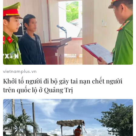
#Bắc Giang
#Khoa học công nghệ
#Hợp đồng
vietnamplus.vn
#Biên bản ghi nhớ
#Khu trình diễn
Khởi tố người đi bộ gây tai nạn chết người
#Chuyển giao công nghệ
Bắc Giang
Bắc Ninh
trên quốc lộ ở Quảng Trị
Theo dõi VietnamPlus