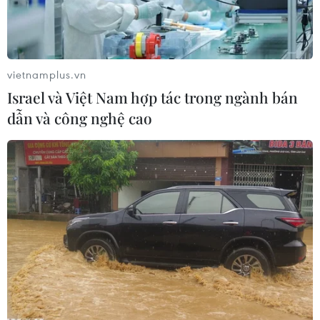
vietnamplus.vn
Israel và Việt Nam hợp tác trong ngành bán
dẫn và công nghệ cao
Tọa đàm “Thúc đẩy ứng dụng, chuyển giao công nghệ khu vực
Bắc Bộ.” (Ảnh: Nguyễn Thủy/TTXVN)
Chiều 15/5, Chương trình trình diễn-kết nối
cung cầu công nghệ khu vực Bắc Bộ năm 2014
tổ chức tại Bắc Giang đã bế mạc sau 2 ngày diễn