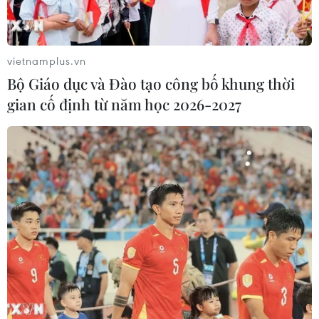
vietnamplus.vn
Bộ Giáo dục và Đào tạo công bố khung thời
gian cố định từ năm học 2026-2027
Kỳ quan thiên nhiên thế giới Vịnh Hạ Long. (Nguồn: TTXVN)
Paradise Vietnam - doanh nghiệp lữ hành
chuyên cung cấp các tour du thuyền tại Quảng
Ninh, dự định cho ra mắt gói du thuyền nhà
hàng Paradise Delight, với hải trình 7 tiếng
trong ngày, đưa du khách tham quan các điểm
nổi bật như Hang Sửng Sốt và đảo Ti Tốp, kết
hợp trải nghiệm ẩm thực buffet 100 món. Giá
ưu đãi áp dụng đến hết ngày 15/10/2025, ở mức
1,395 triệu đồng/khách.