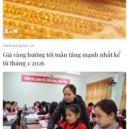
vietnamplus.vn
Giá vàng hướng tới tuần tăng mạnh nhất kể
từ tháng 1/2026
TIN CÙNG CHUYÊN MỤC
Khai mạc Lễ hội Việt Nam - Hàn
Quốc 2026 rực rỡ sắc màu văn hóa
07/08/2026 15:03