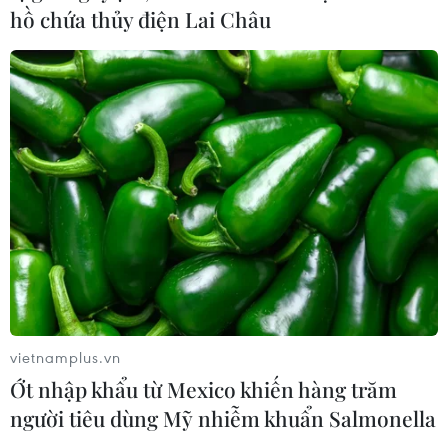
Bảo tàng Cát Tottori của Nhật
hồ chứa thủy điện Lai Châu
Bản - nơi cát trở thành nghệ thuật
độc đáo
07/08/2026 02:14
Lần đầu Cà Mau tổ chức Lễ hội
Khinh khí cầu gắn với Ngày hội Văn
hóa di sản
07/08/2026 02:00
Bánh xèo tôm nhảy - món ăn phải
thử khi đến Quy Nhơn
vietnamplus.vn
07/08/2026 00:00
Ớt nhập khẩu từ Mexico khiến hàng trăm
người tiêu dùng Mỹ nhiễm khuẩn Salmonella