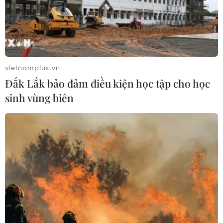
vietnamplus.vn
Đắk Lắk bảo đảm điều kiện học tập cho học
sinh vùng biên
Hà Nội: Bản đồ du lịch đêm sẽ có thêm
tour đêm “Tiếng chuông Trấn Vũ”
27/05/2025 07:20
Tour đêm “Tiếng chuông Trấn Vũ” có thời lượng 90
phút, dự kiến ra mắt vào tháng 5/2025, được kỳ vọng
góp phần làm phong phú thêm trải nghiệm về đêm cho
du khách, gia tăng giá trị du lịch Hà Nội.