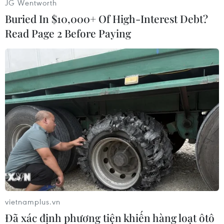
JG Wentworth
lớn người dân và du khách từ khắp nơi đổ về
Buried In $10,000+ Of High-Interest Debt?
Thủ đô.
Read Page 2 Before Paying
Trước những lo ngại về tình trạng "cháy phòng"
dịp nghỉ lễ sắp tới, bà Đặng Hương Giang, Giám
đốc Sở Du lịch Hà Nội cho biết Hà Nội đủ khả
năng đáp ứng nhu cầu lưu trú của du khách
trong kỳ nghỉ lễ kéo dài 4 ngày này. Thông tin
"cháy phòng" chỉ mang tính cục bộ tại một số
khu vực trung tâm.
Khảo sát trên các nền tảng đặt phòng trực tuyến
phổ biến như Agoda, Traveloka, Booking…, vẫn
còn khá nhiều lựa chọn phòng khách sạn tại Hà
Nội dịp 2/9.
vietnamplus.vn
Đại diện một số khách sạn tại Hà Nội cũng cho
Đã xác định phương tiện khiến hàng loạt ôtô