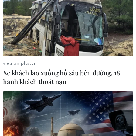
mùa du lịch cao điểm
06/08/2026 04:13
Làng cổ tại Trung Quốc lung
linh trong lễ diễu hành đèn lồng cá
06/08/2026 04:11
vietnamplus.vn
Xe khách lao xuống hố sâu bên đường, 18
Những “tọa độ vàng” nào của Việt
hành khách thoát nạn
Nam được du khách châu Âu tìm
kiếm nhiều nhất?
06/08/2026 02:38
Đẹp nao lòng sắc tím mùa
hoa súng trên dòng Ngô Đồng ở