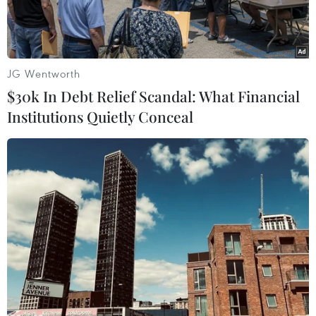
JG Wentworth
$30k In Debt Relief Scandal: What Financial
Institutions Quietly Conceal
Đoàn khách du lịch Trung Quốc tham quan Khu Di tích Hoàng
thành Thăng Long. (Ảnh: Tuấn Đức/TTXVN)
Kỳ nghỉ lễ 2/9 năm nay kéo dài 4 ngày với tâm
điểm dồn về thủ đô Hà Nội, nơi sẽ diễn ra sự