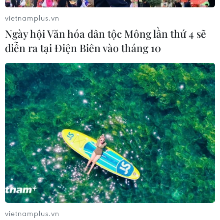
điểm di sản giữa lòng phố cổ Hà Nội được xem là "chìa
vietnamplus.vn
khóa" để phát triển những điểm đến du lịch.
Ngày hội Văn hóa dân tộc Mông lần thứ 4 sẽ
diễn ra tại Điện Biên vào tháng 10
vietnamplus.vn