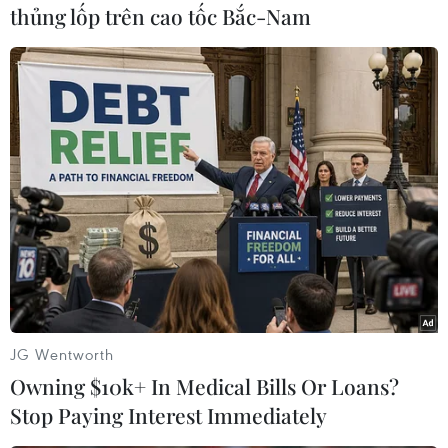
biết tỷ lệ đặt phòng có tăng nhẹ so với ngày
thủng lốp trên cao tốc Bắc-Nam
thường, tuy nhiên, hiện tượng kín phòng chưa
phổ biến.
Bà Nguyễn Kim Ngân, Quản lý Khách sạn 3 sao
Branda (quận Long Biên, Hà Nội) cho biết tính
đến thời điểm hiện tại, lượng khách đặt phòng
nghỉ dịp lễ 2/9 đã tăng nhẹ so với trước đó.
JG Wentworth
Owning $10k+ In Medical Bills Or Loans?
Stop Paying Interest Immediately