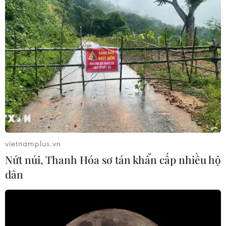
(TTXVN/Vietnam+)
vietnamplus.vn
Nứt núi, Thanh Hóa sơ tán khẩn cấp nhiều hộ
dân
#Hà Nội
#Du lịch Hà Nội
#Quốc khánh 2/9
#Du khách
#Cơ sở lưu trú
TP. Hà Nội