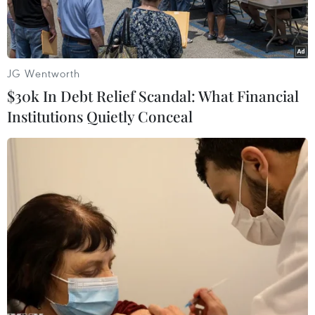
JG Wentworth
$30k In Debt Relief Scandal: What Financial
Institutions Quietly Conceal
Trần Thanh Bình tại cơ quan công an (Ảnh: H.T/Vietnam+)
Liên quan đến vụ đối tượng Trần Thanh Bình
dùng dao khống chế con tin
vào sáng nay, 16/9
tại nhà E6 khu tập thể Thanh Xuân Bắc, Đại tá