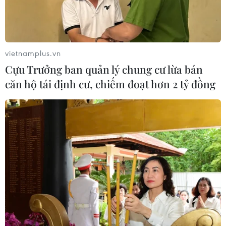
vietnamplus.vn
Cựu Trưởng ban quản lý chung cư lừa bán
căn hộ tái định cư, chiếm đoạt hơn 2 tỷ đồng