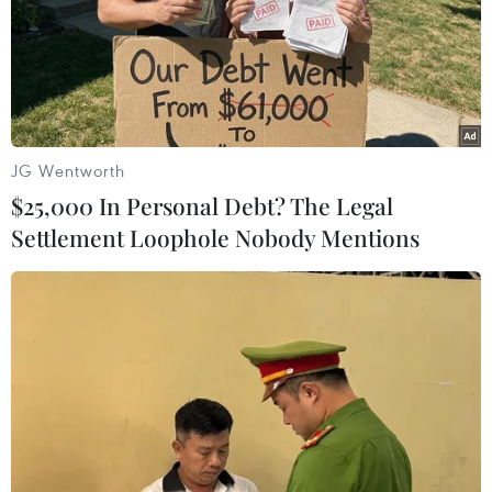
Cần làm gì khi đối mặt với tình huống bắt
JG Wentworth
cóc, khống chế con tin
$25,000 In Personal Debt? The Legal
16/09/2014 09:40
Settlement Loophole Nobody Mentions
Đại tá Dương Văn Giáp, Trưởng phòng Cảnh sát hình sự
Hà Nội đưa ra lời khuyên: Người dân cần hết sức bình
tĩnh trong trường hợp đối mặt với tình huống bắt cóc,
khống chế con tin.