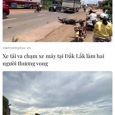
CHUYỆN TUẦN QUA: Cảnh
báo nạn "giang hồ mạng” kéo những
hệ lụy ảo tràn ra đời thực
08/08/2026 04:00
Quảng Trị triệt phá đường dây vận
vietnamplus.vn
chuyển hơn 210kg vật liệu nổ
Xe tải va chạm xe máy tại Đắk Lắk làm hai
08/08/2026 01:59
người thương vong
Cần Thơ: Khởi tố 19 bị can trong vụ
dàn cảnh cướp giật tại Tân Huê Viên
08/08/2026 01:33