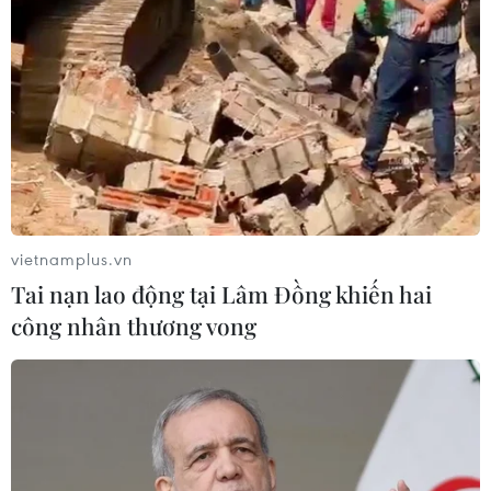
Vận chuyển quá cảnh hàng giả và
xâm phạm sở hữu trí tuệ diễn biến
phức tạp
05/08/2026 13:44
24 năm tù cho đôi vợ chồng tổ chức
“bay lắc” trong quán karaoke
vietnamplus.vn
05/08/2026 13:41
Tai nạn lao động tại Lâm Đồng khiến hai
công nhân thương vong
Lập kênh TikTok khởi nghiệp, lừa
đảo chiếm đoạt 15 tỷ đồng
05/08/2026 11:36