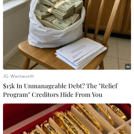
JG Wentworth
$15k In Unmanageable Debt? The "Relief
Program" Creditors Hide From You
#Bắt cóc
#Khống chế con tin
#Giải cứu thành công
#Phòng Cảnh sát hình sự
#Công an thành phố
#Thiếu tướng Nguyễn Đức Chung
#Thương thuyết
TP. Hà Nội
Quảng Ninh