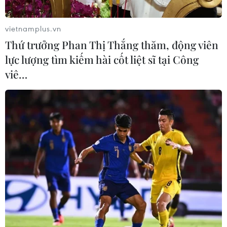
vietnamplus.vn
Thứ trưởng Phan Thị Thắng thăm, động viên
lực lượng tìm kiếm hài cốt liệt sĩ tại Công
viê…