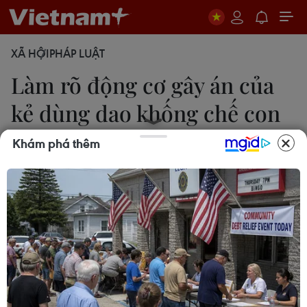
XÃ HỘI
PHÁP LUẬT
Làm rõ động cơ gây án của
kẻ dùng dao khống chế con
tin
Khám phá thêm
Sơn Bách
16/09/2014 10:46
Cơ quan công an đang tích cực làm rõ động cơ
gây án của Trần Thanh Bình, đối tượng đã dùng
dao khống chế con tin tại khu tập thể Thanh Xuân
Bắc sáng nay, ngày 16/9.