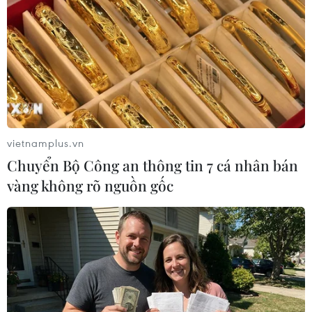
Theo dõi VietnamPlus
vietnamplus.vn
Chuyển Bộ Công an thông tin 7 cá nhân bán
TIN LIÊN QUAN
vàng không rõ nguồn gốc