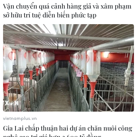
01/07/2026 12:06
Vận chuyển quá cảnh hàng giả và xâm phạm
sở hữu trí tuệ diễn biến phức tạp
Lễ hội Càphê Việt Nam tại Singapore:
Định hình giá trị, thương hiệu và văn
hóa
27/06/2026 06:18
Xem thêm
vietnamplus.vn
CƠ QUAN CHỦ QUẢN: THÔNG TẤN XÃ VIỆT NAM
Gia Lai chấp thuận hai dự án chăn nuôi công
Tổng Biên tập: TRẦN TIẾN DUẨN
nghệ cao trị giá hơn 3.600 tỷ đồng