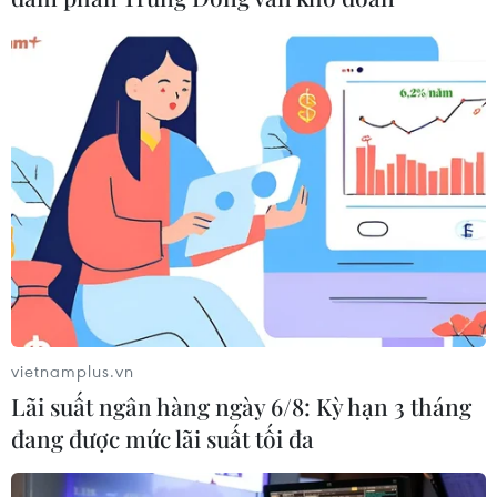
đã trở nên sôi động hơn trong phần đố vui, thu hút nhiều
sinh viên UBD tham gia với những phần thi thử thách
tiếng Việt qua câu hỏi về văn hóa Việt Nam.
vietnamplus.vn
Lãi suất ngân hàng ngày 6/8: Kỳ hạn 3 tháng
đang được mức lãi suất tối đa