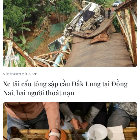
vietnamplus.vn
Xe tải cẩu tông sập cầu Đắk Lung tại Đồng
Nai, hai người thoát nạn