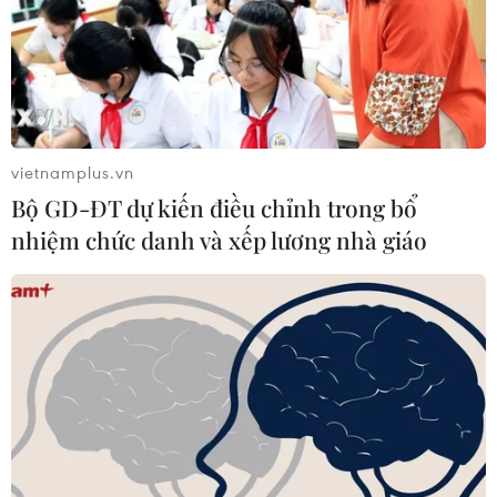
(TTXVN/Vietnam+)
vietnamplus.vn
Bộ GD-ĐT dự kiến điều chỉnh trong bổ
nhiệm chức danh và xếp lương nhà giáo
#quan hệ Việt Nam-Brunei
#ẩm thực Việt
#lễ hội truyền thống
Brunei