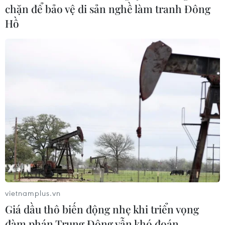
chặn để bảo vệ di sản nghề làm tranh Đông
Hồ
Cầu nối lan tỏa văn hóa và ngôn ngữ Việt
Nam tới đông đảo người dân Brunei
vietnamplus.vn
05/10/2024 07:58
Giá dầu thô biến động nhẹ khi triển vọng
Không khí của Ngày Ngôn ngữ và Văn hóa Việt Nam
đàm phán Trung Đông vẫn khó đoán