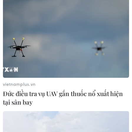
Lễ hội Yến sào Khánh Hòa tôn vinh
tinh hoa ẩm thực và giá trị di sản
16/07/2026 13:49
Mang hương vị phở Việt Nam đến với
bạn bè Đức
16/07/2026 01:41
vietnamplus.vn
Đức điều tra vụ UAV gắn thuốc nổ xuất hiện
tại sân bay
Sự khác biệt của bánh mỳ ở ba miền
Bắc-Trung-Nam khiến du khách
thích thú
15/07/2026 08:11