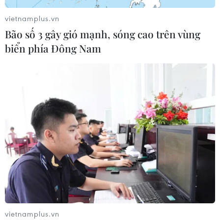
04/07/2026 14:59
vietnamplus.vn
Bão số 3 gây gió mạnh, sóng cao trên vùng
biển phía Đông Nam
Thực phẩm Việt Nam chinh phục
người tiêu dùng Hong Kong
04/07/2026 14:45
Báo Pháp gợi ý những món ăn 'tinh
tế và tốt cho sức khỏe' ở Việt Nam
02/07/2026 01:20
Phát hiện thú vị về cảm nhận hương
vị càphê qua chiếc cốc đựng
vietnamplus.vn