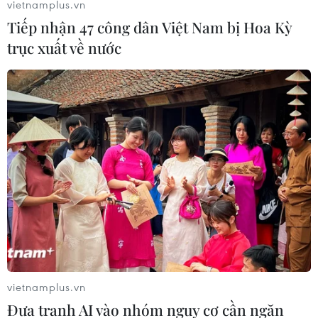
vietnamplus.vn
Tiếp nhận 47 công dân Việt Nam bị Hoa Kỳ
trục xuất về nước
Hợp tác và kết nối du lịch giữa Việt Nam
với Brunei và Tiểu vùng BIMP-EAGA
07/11/2024 12:26
Đại sứ Trần Anh Vũ cho rằng với vị trí địa lý thuận lợi và
đường bay thẳng giữa hai nước, Việt Nam và Brunei có
thể đóng vai trò cửa ngõ du lịch giữa hai tiểu vùng
vietnamplus.vn
Mekong và BIMP-EAGA.
Đưa tranh AI vào nhóm nguy cơ cần ngăn