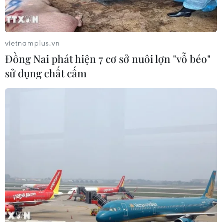
vietnamplus.vn
Đồng Nai phát hiện 7 cơ sở nuôi lợn "vỗ béo"
sử dụng chất cấm
TIN CÙNG CHUYÊN MỤC
Trình diễn, chế biến bún kèn Hà
Tiên: Lan tỏa tinh hoa ẩm thực Nam