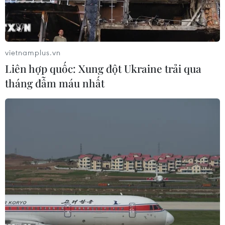
vietnamplus.vn
Liên hợp quốc: Xung đột Ukraine trải qua
tháng đẫm máu nhất
Đại sứ Trần Anh Vũ giới thiệu về món phở và nem với Bộ trưởng
Dato Erywan. (Ảnh: TTXVN phát)
Tối 19/4, Bộ Ngoại giao Brunei Darussalam đã tổ
chức Lễ hội Hari Raya truyền thống tại Trung