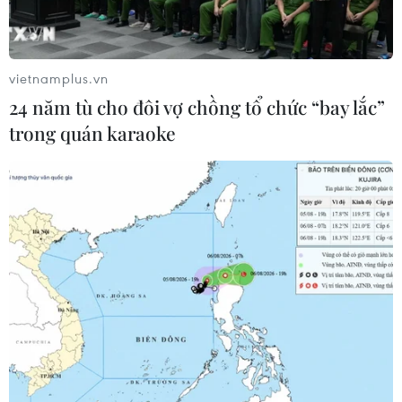
ẩm thực Việt Nam tại Canada
06/07/2026 23:42
vietnamplus.vn
24 năm tù cho đôi vợ chồng tổ chức “bay lắc”
Bánh bèo Huế - chén bánh nhỏ
trong quán karaoke
mang đậm hương vị cố đô
06/07/2026 08:03
Malaysia ra mắt trung tâm trải
nghiệm sầu riêng đầu tiên tại châu Á
04/07/2026 15:28
Trà Việt Nam tạo dấu ấn tại triển lãm
ở Thái Lan