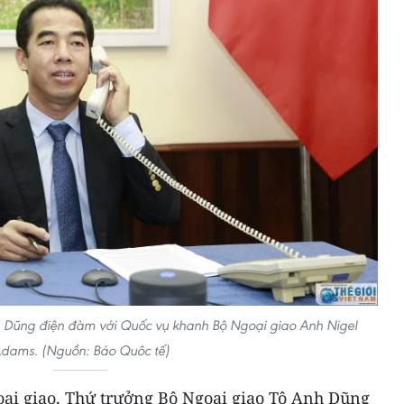
h Dũng điện đàm với Quốc vụ khanh Bộ Ngoại giao Anh Nigel
dams. (Nguồn: Báo Quôc tế)
goại giao, Thứ trưởng Bộ Ngoại giao Tô Anh Dũng