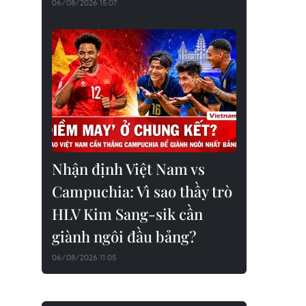
06/08/2026 15:07
Nhận định Việt Nam vs
Campuchia: Vì sao thầy trò
HLV Kim Sang-sik cần
giành ngôi đầu bảng?
06/08/2026 11:05