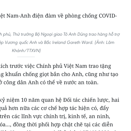
 phủ, Thứ trưởng Bộ Ngoại giao Tô Anh Dũng trao hàng hỗ trợ
iệp Vương quốc Anh và Bắc Ireland Gareth Ward. (Ảnh: Lâm
Khánh/TTXVN)
ích trước việc Chính phủ Việt Nam trao tặng
ng khuẩn chống giọt bắn cho Anh, cũng như tạo
ở công dân Anh có thể về nước an toàn.
ỷ niệm 10 năm quan hệ Đối tác chiến lược, hai
quả hơn nữa các cơ chế hợp tác hiện có, đẩy
ên các lĩnh vực chính trị, kinh tế, an ninh,
a..., đồng thời phối hợp chặt chẽ tại các diễn