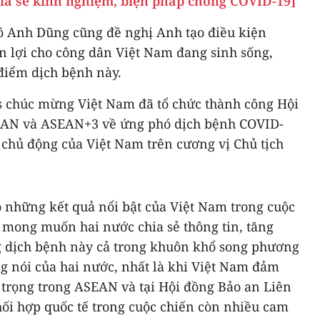
hia sẻ kinh nghiệm, biện pháp chống COVID-19]
ô Anh Dũng cũng đề nghị Anh tạo điều kiện
ận lợi cho công dân Việt Nam đang sinh sống,
 điểm dịch bệnh này.
 chúc mừng Việt Nam đã tổ chức thành công Hội
SEAN và ASEAN+3 về ứng phó dịch bệnh COVID-
c, chủ động của Việt Nam trên cương vị Chủ tịch
 những kết quả nổi bật của Việt Nam trong cuộc
 mong muốn hai nước chia sẻ thông tin, tăng
g dịch bệnh này cả trong khuôn khổ song phương
g nói của hai nước, nhất là khi Việt Nam đảm
 trọng trong ASEAN và tại Hội đồng Bảo an Liên
ối hợp quốc tế trong cuộc chiến còn nhiều cam