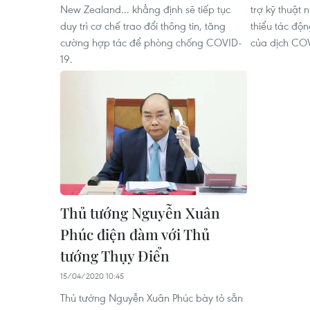
New Zealand... khẳng định sẽ tiếp tục
trợ kỹ thuật
duy trì cơ chế trao đổi thông tin, tăng
thiểu tác độn
cường hợp tác để phòng chống COVID-
của dịch COV
19.
Thủ tướng Nguyễn Xuân
Phúc điện đàm với Thủ
tướng Thụy Điển
15/04/2020 10:45
Thủ tướng Nguyễn Xuân Phúc bày tỏ sẵn