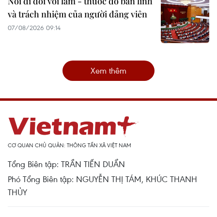
Nói đi đôi với làm - thước đo bản lĩnh
và trách nhiệm của người đảng viên
07/08/2026 09:14
Xem thêm
CƠ QUAN CHỦ QUẢN: THÔNG TẤN XÃ VIỆT NAM
Tổng Biên tập: TRẦN TIẾN DUẨN
Phó Tổng Biên tập: NGUYỄN THỊ TÁM, KHÚC THANH
THỦY