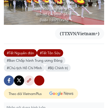
Các lãnh đạo Đảng, Nhà
nước vào Lăng viếng Chủ
tịch Hồ Chí Minh. (Ảnh:
Doãn Tấn/TTXVN)
(TTXVN/Vietnam+)
#Tết Nguyên đán
#Tết Tân Sửu
#Ban Chấp hành Trung ương Đảng
#Chủ tịch Hồ Chí Minh
#Bộ Chính trị
Theo dõi VietnamPlus