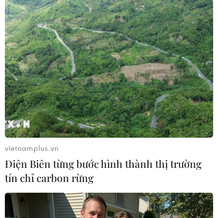
#thổ nhĩ kỳ
#Liên minh châu Âu
#tình hình libya
#Trung Đông
Thổ Nhĩ Kỳ
Theo dõi VietnamPlus
vietnamplus.vn
Điện Biên từng bước hình thành thị trường
tín chỉ carbon rừng
TIN LIÊN QUAN