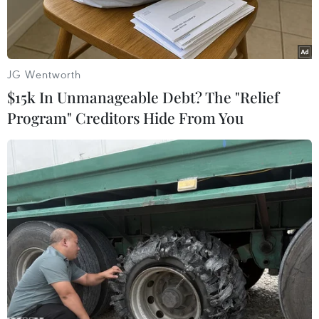
JG Wentworth
$15k In Unmanageable Debt? The "Relief
Program" Creditors Hide From You
Tổng thống Thổ Nhĩ Kỳ Recep Tayyip Erdogan (phải) và Chủ
tịch Hội đồng châu Âu (EC) Charles Michel (trái) trong cuộc gặp
tại Istanbul, Thổ Nhĩ Kỳ, ngày 11/1/2020. (Ảnh: THX/TTXVN)
Ngày 11/1, Chủ tịch Hội đồng châu Âu (EC)