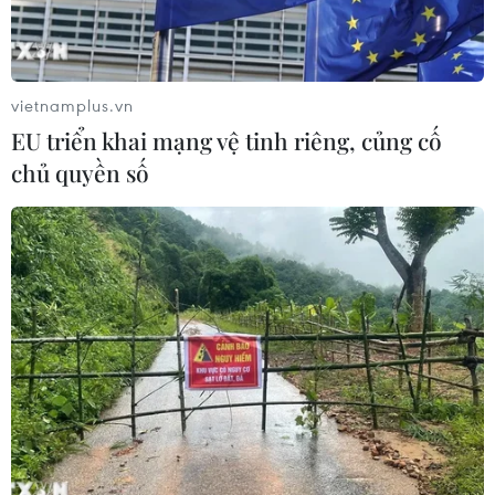
Xem thêm
vietnamplus.vn
EU triển khai mạng vệ tinh riêng, củng cố
chủ quyền số
CƠ QUAN CHỦ QUẢN: THÔNG TẤN XÃ VIỆT NAM
Tổng Biên tập: TRẦN TIẾN DUẨN
Phó Tổng Biên tập: NGUYỄN THỊ TÁM, KHÚC THANH
THỦY
Sở hữu trí tuệ
Quy định sử dụng
RSS
Hỗ trợ
Ngôn ngữ
TTXVN
Dịch vụ tin
Quảng cáo