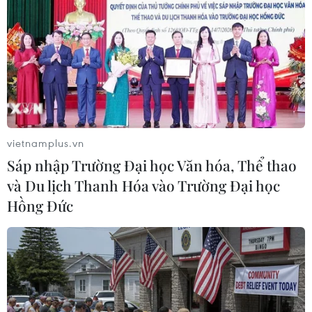
vietnamplus.vn
Sáp nhập Trường Đại học Văn hóa, Thể thao
và Du lịch Thanh Hóa vào Trường Đại học
Hồng Đức
Môt số nước chỉ trích dự luật của Thổ Nhĩ
Kỳ triển khai quân tới Libya
03/01/2020 08:44