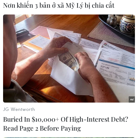
Ngoài ra, quan hệ giữa Thổ Nhĩ Kỳ và EU đã trở
Nơn khiến 3 bản ở xã Mỹ Lý bị chia cắt
nên căng thẳng kể từ năm 2016 do những phản
ứng của chính quyền Ankara sau cuộc đảo
chính thất bại chống lại Tổng thống Erdogan.
Thổ Nhĩ Kỳ là ứng cử viên gia nhập EU nhưng
tiến trình đàm phán đang giậm chân tại chỗ./.
(TTXVN/Vietnam+)
JG Wentworth
Buried In $10,000+ Of High-Interest Debt?
Read Page 2 Before Paying