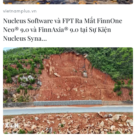
vietnamplus.vn
Nucleus Software và FPT Ra Mắt FinnOne
Neo® 9.0 và FinnAxia® 9.0 tại Sự Kiện
Nucleus Syna…
Các cường quốc châu Âu cảnh báo Thổ
Nhĩ Kỳ trong vấn đề Libya
07/01/2020 23:43
Trong một tuyên bố chung được đưa ra sau cuộc họp
khẩn, đại diện Anh, Pháp, Đức và Italy đã kêu gọi chấm
dứt giao tranh và "sự can thiệp từ bên ngoài tiếp diễn"
tại Libya.