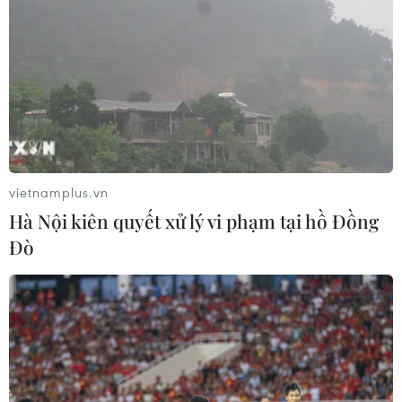
vietnamplus.vn
Hà Nội kiên quyết xử lý vi phạm tại hồ Đồng
Đò