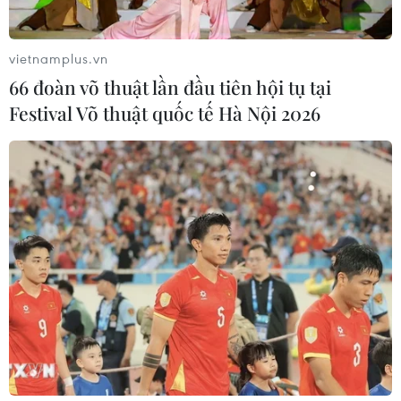
Nga thông báo tấn công căn
cứ ngầm của Ukraine
vietnamplus.vn
06/08/2026 16:21
66 đoàn võ thuật lần đầu tiên hội tụ tại
Festival Võ thuật quốc tế Hà Nội 2026
Tây Ban Nha: 100 người thiệt mạng
trong vụ vượt biển ồ ạt vào Ceuta
06/08/2026 16:03
Đức tuyên án chung thân đối tượng
gây vụ lao xe vào đám đông ở
Munich
06/08/2026 15:57