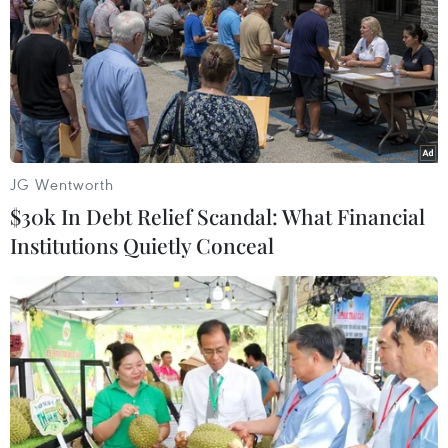
Thủ tướng Hy Lạp, Thủ tướng Israel và Tổng thống Cộng
hòa Cyprus ngày 2/1 cùng đưa ra tuyên bố chung trên
sau khi dự luật này được Quốc hội Thổ Nhĩ Kỳ thông
qua dự luật triển khai quân tới Libya.
JG Wentworth
$30k In Debt Relief Scandal: What Financial
Institutions Quietly Conceal