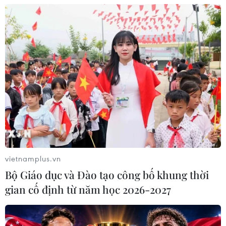
05/08/2026 23:47
Đức điều tra vụ UAV gắn thuốc nổ
xuất hiện tại sân bay
05/08/2026 23:43
Bất ổn địa chính trị kìm hãm tăng
trưởng Eurozone
05/08/2026 22:59
vietnamplus.vn
Bộ Giáo dục và Đào tạo công bố khung thời
gian cố định từ năm học 2026-2027
Tổng thống Nga thay đổi vị
trí các chỉ huy tại mặt trận Ukraine
05/08/2026 15:26