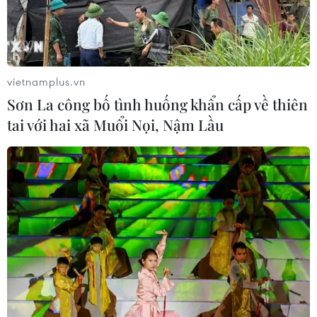
Chính sách nhà ở của nước Anh -
Góc tham chiếu cho Việt Nam
07/08/2026 04:08
vietnamplus.vn
Sơn La công bố tình huống khẩn cấp về thiên
tai với hai xã Muổi Nọi, Nậm Lầu
Bỉ tìm ra hướng đi mới trong điều trị
ung thư gan di căn
07/08/2026 04:05
Nga thoái vốn nhà nước khỏi Sân bay
Quốc tế Sheremetyevo
07/08/2026 00:22