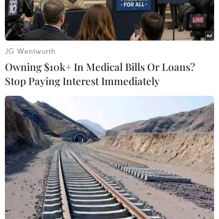
JG Wentworth
Owning $10k+ In Medical Bills Or Loans?
Stop Paying Interest Immediately
16 nhà dân tốc mái, 3 cột điện đổ sập trong trận lốc xoáy tại xã
Châu Thuận, huyện Quỳ Châu, tỉnh Nghệ An. (Ảnh: TTXVN)
Ngày 12/4, ông Cầm Bá Kinh, Chủ tịch Ủy ban
Nhân dân xã Châu Thuận, huyện Quỳ Châu, tỉnh