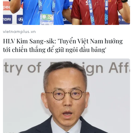
thành phố Bảo Lộc.
vietnamplus.vn
HLV Kim Sang-sik: 'Tuyển Việt Nam hướng
tới chiến thắng để giữ ngôi đầu bảng'
Lâm Đồng: Lốc xoáy tàn phá hàng chục
tấn sầu riêng ở huyện Đạ Huoai
24/03/2019 09:59