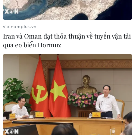
Mưa lũ, sạt lở tại Sri Lanka khiến 5
người thiệt mạng
04/08/2026 23:09
vietnamplus.vn
Iran và Oman đạt thỏa thuận về tuyến vận tải
qua eo biển Hormuz
Thời tiết ngày 5/8: Bắc Bộ tiếp tục
mưa lớn, nguy cơ lũ quét và sạt lở đất
gia tăng
04/08/2026 23:08
Xem thêm