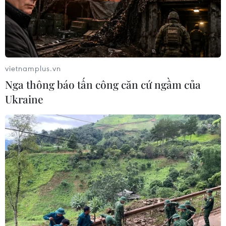
TIN CÙNG CHUYÊN MỤC
Mưa lớn gây ngập lụt, chia cắt nhiều
khu vực ở Nghệ An
06/08/2026 13:06
vietnamplus.vn
Nga thông báo tấn công căn cứ ngầm của
Đắk Lắk truy quét, xử lý tình trạng
Ukraine
phá rừng, lấn chiếm đất rừng
06/08/2026 12:36
Cảnh báo mưa cường độ lớn trên
100mm tại Bắc Bộ, Thanh Hóa và
Nghệ An
06/08/2026 10:23