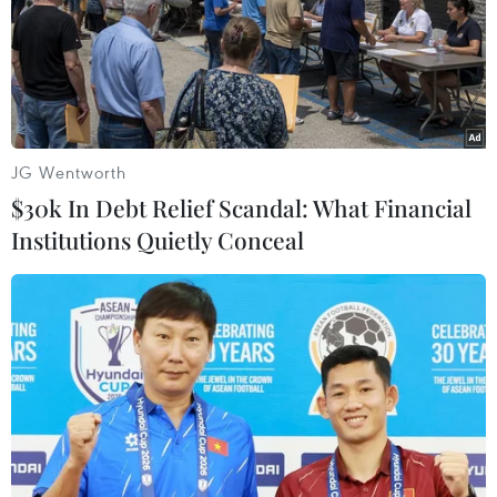
JG Wentworth
$30k In Debt Relief Scandal: What Financial
Institutions Quietly Conceal
Lốc xoáy cuốn tốc mái khu văn phòng Ủy
ban Nhân dân thành phố Bảo Lộc
11/03/2019 11:39
Lốc xoáy đã làm tốc mái phần lớn mái ngói phòng làm
việc của Ủy ban Nhân dân thành phố Bảo Lộc, thổi bay
1/2 mái tôn Kho lưu trữ tài liệu của Ủy ban Nhân dân