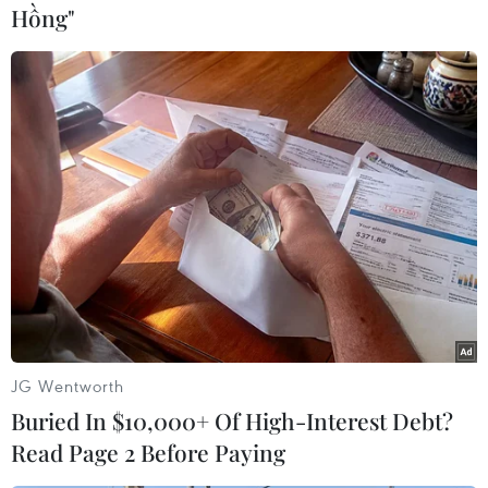
Hồng"
#Lốc xoáy
#Tốc mái
#Mưa lớn
#Tìm kiếm cứu nạn
JG Wentworth
#Huyện Quỳ Châu
Nghệ An
Buried In $10,000+ Of High-Interest Debt?
Read Page 2 Before Paying