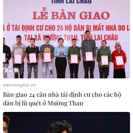
05/08/2026 23:15
Chủ động ứng phó với biến đổi khí
hậu trong thời kỳ mới
05/08/2026 14:57
Gần 40 điểm bị sạt lở đất do mưa lớn
tại Lào Cai
vietnamplus.vn
05/08/2026 14:56
Bàn giao 24 căn nhà tái định cư cho các hộ
dân bị lũ quét ở Mường Than
Bão số 3 gây gió mạnh, sóng cao trên
vùng biển phía Đông Nam
05/08/2026 14:55