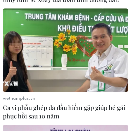
nắng nóng
06/08/2026 03:02
Thành phố Hồ Chí Minh triển khai 8
dự án trạm trung chuyển rác công
nghệ khép kín
06/08/2026 03:01
Sơn La hỗ trợ người dân di dời khỏi
nơi nguy hiểm do mưa lũ
06/08/2026 02:50
vietnamplus.vn
Ca vi phẫu ghép da đầu hiếm gặp giúp bé gái
phục hồi sau 10 năm
Thời tiết ngày 6/8: Bão số 3 đã di
chuyển ra ngoài Biển Đông