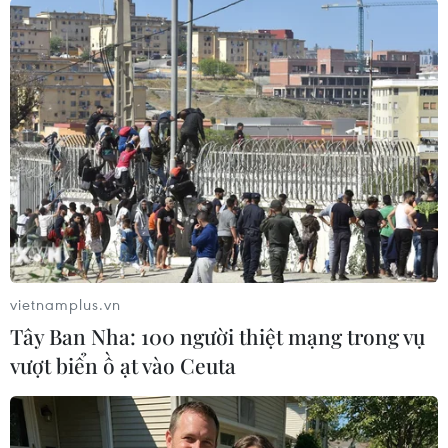
Theo dõi VietnamPlus
TIN LIÊN QUAN
vietnamplus.vn
Tây Ban Nha: 100 người thiệt mạng trong vụ
vượt biển ồ ạt vào Ceuta