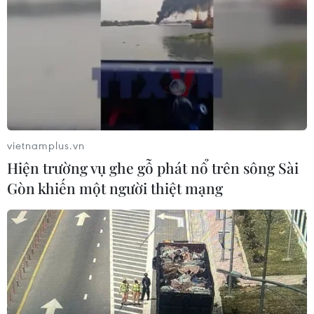
tâm tài chính quốc tế nhìn từ
Vietcombank Tower
05/08/2026 08:09
Gia Lai chấp thuận hai dự án chăn
nuôi công nghệ cao trị giá hơn 3.600
tỷ đồng
vietnamplus.vn
05/08/2026 06:29
Hiện trường vụ ghe gỗ phát nổ trên sông Sài
Gòn khiến một người thiệt mạng
Walt Disney đồng ý bán 50% cổ phần
với giá 1,2 tỷ USD
05/08/2026 04:26
VNPT-VRG và cái “bắt tay” chiến