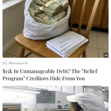
Samsung và công ty Groq đạt thỏa thuận
sản xuất chip AI
16/08/2023 06:08
Groq cho biết sẽ phối hợp với nhóm thiết kế Samsung
Foundry và sản xuất chip theo quy trình SF4X (sản xuất
chip 4nm) - công nghệ nền tảng FinFET 4nm tiên tiến
của Samsung.
JG Wentworth
$15k In Unmanageable Debt? The "Relief
Program" Creditors Hide From You