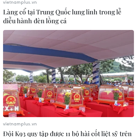
vietnamplus.vn
Làng cổ tại Trung Quốc lung linh trong lễ
diễu hành đèn lồng cá
vietnamplus.vn
Đội K93 quy tập được 11 bộ hài cốt liệt sỹ trên