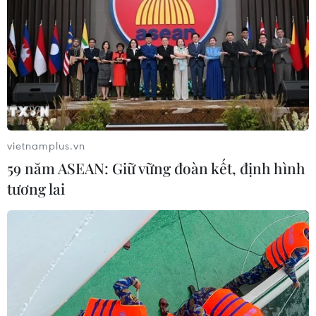
vietnamplus.vn
59 năm ASEAN: Giữ vững đoàn kết, định hình
tương lai
TIN CÙNG CHUYÊN MỤC
Việt Nam là điểm đến hấp dẫn với
doanh nghiệp bán dẫn hàng đầu của