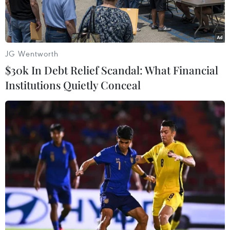
JG Wentworth
$30k In Debt Relief Scandal: What Financial
Institutions Quietly Conceal
Một sản phẩm chip bán dẫn của TSMC. (Ảnh: VCG)
Ngày 19/10, Tập đoàn sản xuất chip bán dẫn
TSMC của Đài Loan (Trung Quốc) cho biết lợi
nhuận của hãng này đã giảm 25% trong quý 3
vừa qua nhưng nhu cầu đối với các sản phẩm
chip bán dẫn tiên tiến dành cho các ứng dụng