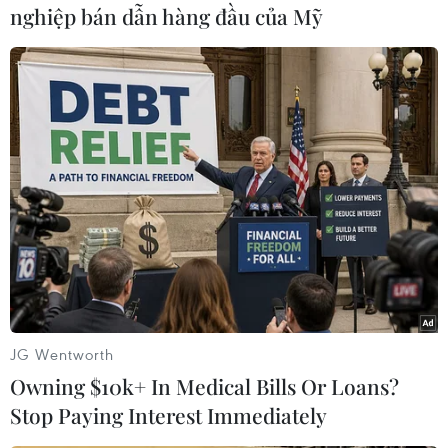
nghiệp bán dẫn hàng đầu của Mỹ
#Sản xuất chip
#TSMC
#Chip bán dẫn
#Trí tuệ nhân tạo
#ChatGPT
Đài Loan
Trung Quốc
JG Wentworth
Owning $10k+ In Medical Bills Or Loans?
Stop Paying Interest Immediately
Theo dõi VietnamPlus