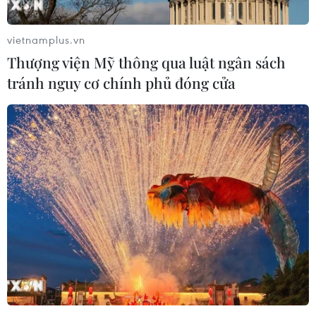
SK hynix Inc. của Hàn Quốc đã nhận được quyền miễn
trừ một năm, tới tháng 10/2023, đối với các hạn chế
vietnamplus.vn
xuất khẩu thiết bị sang Trung Quốc.
Thượng viện Mỹ thông qua luật ngân sách
tránh nguy cơ chính phủ đóng cửa