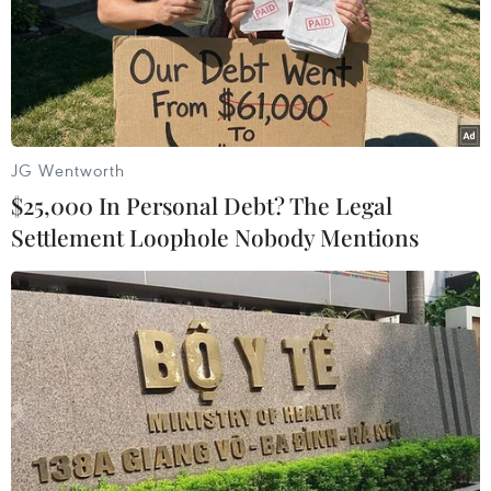
JG Wentworth
$25,000 In Personal Debt? The Legal
Settlement Loophole Nobody Mentions
Chính phủ các nước chạy đua về quản lý
trí tuệ nhân tạo
12/09/2023 22:37
Trung Quốc đã ban hành một loạt biện pháp tạm thời
có hiệu lực từ ngày 15/8 để quản lý lĩnh vực AI tạo sinh;
trong khi Nhật Bản dự kiến sẽ đưa ra các quy định về AI
vào cuối năm 2023.