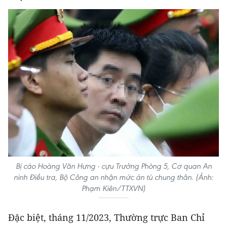
Bị cáo Hoàng Văn Hưng - cựu Trưởng Phòng 5, Cơ quan An
ninh Điều tra, Bộ Công an nhận mức án tù chung thân. (Ảnh:
Phạm Kiên/TTXVN)
Đặc biệt, tháng 11/2023, Thường trực Ban Chỉ