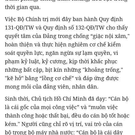
thời gian qua.
Việc Bộ Chính trị mới đây ban hành Quy định
131-QĐ/TW và Quy định số 132-QĐ/TW cho thấy
quyết tâm của Đảng trong chống “giặc nội xâm,"
hoàn thiện và thực hiện nghiêm cơ chế kiểm
soát quyền lực, ngăn ngừa sự lạm quyền, vi
phạm kỷ luật, kỷ cương, kịp thời khắc phục
những bất cập, bịt kín những "khoảng trống,"
"kẽ hở" bằng “lồng cơ chế” và đáp ứng được
mong mỏi của đảng viên, nhân dân.
Sinh thời, Chủ tịch Hồ Chí Minh đã dạy: “Cán bộ
là cái gốc của mọi công việc” và “muôn việc
thành công hoặc thất bại, đều do cán bộ tốt hoặc
kém." Người cũng chỉ rõ vị trí, vai trò của cán
bộ trong bộ máy nhà nước: “Cán bộ là cái dây