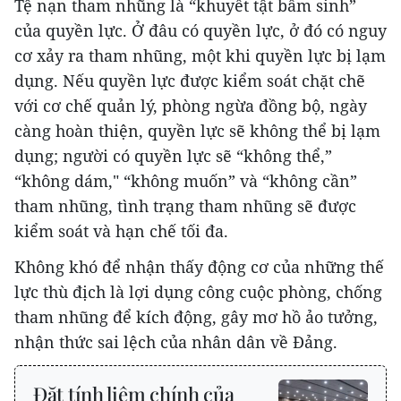
Tệ nạn tham nhũng là “khuyết tật bẩm sinh”
của quyền lực. Ở đâu có quyền lực, ở đó có nguy
cơ xảy ra tham nhũng, một khi quyền lực bị lạm
dụng. Nếu quyền lực được kiểm soát chặt chẽ
với cơ chế quản lý, phòng ngừa đồng bộ, ngày
càng hoàn thiện, quyền lực sẽ không thể bị lạm
dụng; người có quyền lực sẽ “không thể,”
“không dám," “không muốn” và “không cần”
tham nhũng, tình trạng tham nhũng sẽ được
kiểm soát và hạn chế tối đa.
Không khó để nhận thấy động cơ của những thế
lực thù địch là lợi dụng công cuộc phòng, chống
tham nhũng để kích động, gây mơ hồ ảo tưởng,
nhận thức sai lệch của nhân dân về Đảng.
Đặt tính liêm chính của