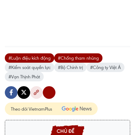
#Luận điệu kích động
#Chống tham nhũng
#Kiểm soát quyền lực
#Bộ Chính trị
#Công ty Việt Á
#Vạn Thịnh Phát
Theo dõi VietnamPlus