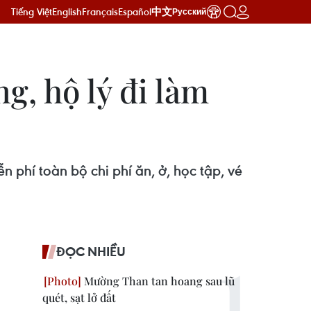
Tiếng Việt
English
Français
Español
中文
Русский
g, hộ lý đi làm
phí toàn bộ chi phí ăn, ở, học tập, vé
ĐỌC NHIỀU
Mường Than tan hoang sau lũ
quét, sạt lở đất