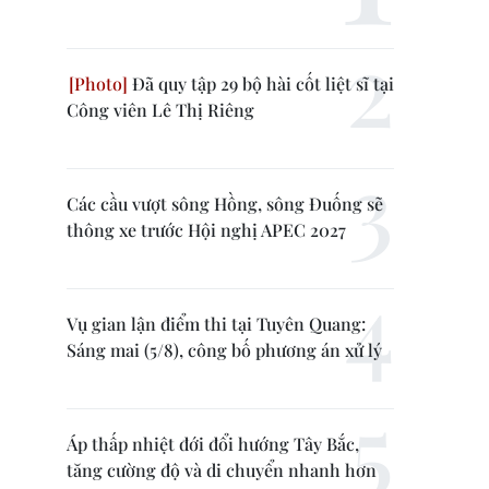
Đã quy tập 29 bộ hài cốt liệt sĩ tại
Công viên Lê Thị Riêng
Các cầu vượt sông Hồng, sông Đuống sẽ
thông xe trước Hội nghị APEC 2027
Vụ gian lận điểm thi tại Tuyên Quang:
Sáng mai (5/8), công bố phương án xử lý
Áp thấp nhiệt đới đổi hướng Tây Bắc,
tăng cường độ và di chuyển nhanh hơn