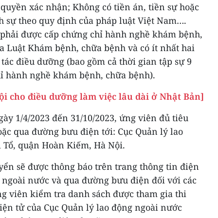
quyền xác nhận; Không có tiền án, tiền sự hoặc
h sự theo quy định của pháp luật Việt Nam….
 phải được cấp chứng chỉ hành nghề khám bệnh,
a Luật Khám bệnh, chữa bệnh và có ít nhất hai
ác điều dưỡng (bao gồm cả thời gian tập sự 9
hỉ hành nghề khám bệnh, chữa bệnh).
ội cho điều dưỡng làm việc lâu dài ở Nhật Bản]
gày 1/4/2023 đến 31/10/2023, ứng viên đủ tiêu
oặc qua đường bưu điện tới: Cục Quản lý lao
i Tổ, quận Hoàn Kiếm, Hà Nội.
uyển sẽ được thông báo trên trang thông tin điện
g ngoài nước và qua đường bưu điện đối với các
ng viên kiểm tra danh sách được tham gia thi
điện tử của Cục Quản lý lao động ngoài nước