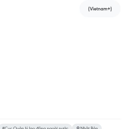
(Vietnam+)
#Cục Quản lý lao động ngoài nước
Nhật Bản