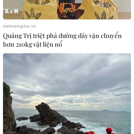
quê hương thứ hai
30/07/2026 12:00
vietnamplus.vn
Quảng Trị triệt phá đường dây vận chuyển
Nơi tiếng mẹ đẻ được hồi sinh giữa
hơn 210kg vật liệu nổ
lòng nước Đức
30/07/2026 08:18
Kiều bào tại Đức hơn 10 năm dành
nhà miễn phí cho con em chiến sỹ
Trường Sa
30/07/2026 02:03
Phát huy nguồn lực người Việt ở
nước ngoài: Từ đối ngoại đến động