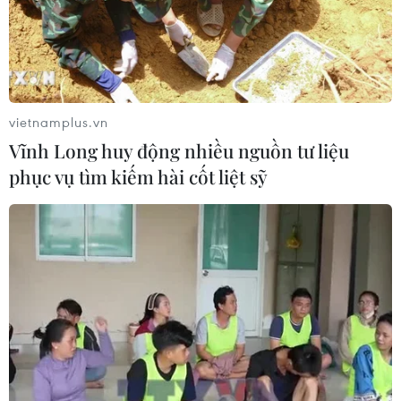
CƠ QUAN CHỦ QUẢN: THÔNG TẤN XÃ VIỆT NAM
Tổng Biên tập: TRẦN TIẾN DUẨN
Phó Tổng Biên tập: NGUYỄN THỊ TÁM, KHÚC THANH
THỦY
vietnamplus.vn
Vĩnh Long huy động nhiều nguồn tư liệu
Sở hữu trí tuệ
Quy định sử dụng
phục vụ tìm kiếm hài cốt liệt sỹ
RSS
Hỗ trợ
Ngôn ngữ
TTXVN
Dịch vụ tin
Quảng cáo
Liên hệ
Giấy phép số: 1374/GP-BTTTT do Bộ Thông tin và Truyền thông
cấp ngày 11/9/2008.