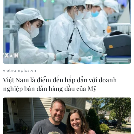
một cô dâu Việt bán dâm.
vietnamplus.vn
Việt Nam là điểm đến hấp dẫn với doanh
nghiệp bán dẫn hàng đầu của Mỹ
Cô dâu Việt bị bạo hành muốn ly dị chồng
và được quyền nuôi con
09/07/2019 12:24