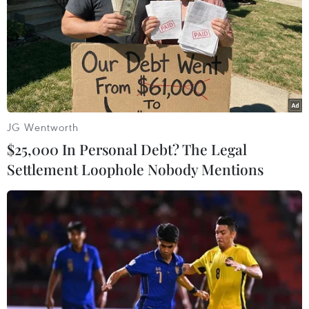
Đại sứ quán Việt Nam tại Hàn Quốc đã làm việc với
các cơ quan chức năng tỉnh Nam Jeolla để hỗ trợ lãnh
sự đối với chị L.N.T.G, người bị chồng Hàn Quốc bạo
hành.
JG Wentworth
$25,000 In Personal Debt? The Legal
Settlement Loophole Nobody Mentions