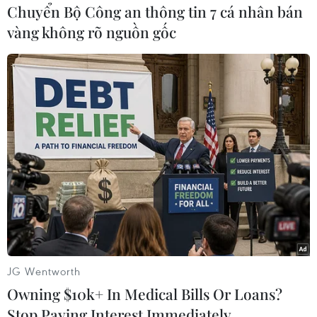
Chuyển Bộ Công an thông tin 7 cá nhân bán
#Khám nghiệm tử thi
Cà Mau
Hàn Quốc
vàng không rõ nguồn gốc
Theo dõi VietnamPlus
TIN LIÊN QUAN
JG Wentworth
Owning $10k+ In Medical Bills Or Loans?
Stop Paying Interest Immediately