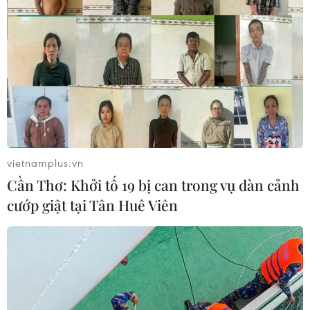
TIN CÙNG CHUYÊN MỤC
Mở rộng không gian cống hiến cho
cộng đồng người Việt Nam ở nước
ngoài
08/08/2026 11:00
ASC 2026: Tiếp lửa đam mê khoa học
cho thế hệ trẻ Việt Nam
vietnamplus.vn
04/08/2026 14:08
Cần Thơ: Khởi tố 19 bị can trong vụ dàn cảnh
cướp giật tại Tân Huê Viên
Nghị quyết của Bộ Chính trị về công
tác người Việt Nam ở nước ngoài
04/08/2026 12:08