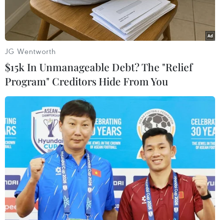
JG Wentworth
$15k In Unmanageable Debt? The "Relief
Program" Creditors Hide From You
Các quỹ đầu tư đã tích lũy tới hơn 404.000ha đất nông nghiệp.
(Nguồn: AFP)
Theo hãng tin Reuters, các quỹ đầu tư đã trở
thành những bên nhiệt tình mua vào đất nông
nghiệp tại Mỹ và tích lũy tới hơn một triệu mẫu
Anh (hơn 404.000ha), khi họ tìm cách phòng