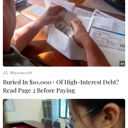
khoán Mỹ ghi nhận dòng
tiền "bán mạnh"
Dữ liệu của LSEG cho thấy các
quỹ đầu tư chứng khoán của Mỹ
đã ghi nhận dòng tiền bán ra
ròng 11,69 tỷ USD trong tuần tính
đến ngày 27/9 - mức hằng tuần
cao nhất trong ba tháng.
JG Wentworth
Ông David Gladstone, Giám đốc Điều hành của
Buried In $10,000+ Of High-Interest Debt?
Quỹ tín thác Đầu tư Bất động sản Gladstone
Read Page 2 Before Paying
Land, cho biết đất nông nghiệp là một "tài sản
cứng" giống như vàng. Gladstone Land đang sở
hữu 116.000 mẫu đất nông nghiệp.
Theo số liệu hồi tháng Tám từ Gladstone, Chỉ số