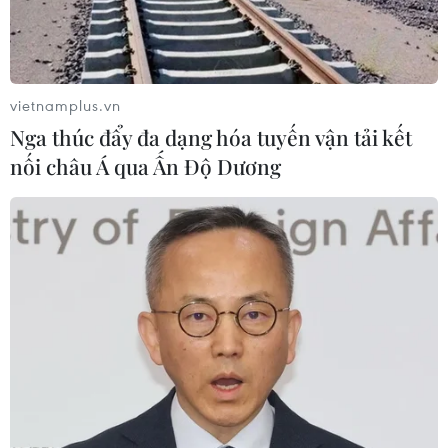
(TTXVN/Vietnam+)
vietnamplus.vn
Nga thúc đẩy đa dạng hóa tuyến vận tải kết
nối châu Á qua Ấn Độ Dương
#đất nông nghiệp
#quỹ đầu tư
#lương thực
#giá đất
Mỹ