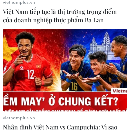
vietnamplus.vn
Việt Nam tiếp tục là thị trường trọng điểm
của doanh nghiệp thực phẩm Ba Lan
TIN CÙNG CHUYÊN MỤC
Ninh Bình phê duyệt hơn 500 tỷ
đồng xây dựng nhà chung cư cho
vietnamplus.vn
thuê
Nhận định Việt Nam vs Campuchia: Vì sao
06/08/2026 08:09