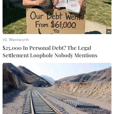
Một dự luật được Thượng nghị sỹ Cory Booker,
thành viên của Ủy ban Nông nghiệp Thượng
viện, đưa ra vào tháng Bảy sẽ hạn chế các quỹ
đầu tư thu mua và cho thuê đất nông nghiệp.
JG Wentworth
Dự luật cũng cấm các nhà đầu tư là doanh
$25,000 In Personal Debt? The Legal
nghiệp lớn sử dụng các chương trình hỗ trợ
Settlement Loophole Nobody Mentions
trang trại của USDA như bảo hiểm mùa màng
và trợ cấp hàng hóa.
Chính những chương trình này làm tăng thêm
sức hấp dẫn của việc đầu tư vào đất nông
nghiệp vì chúng hạn chế rủi ro. Dự luật đã nhận
được sự tán thành của 70 hội nhóm trang trại và
nông nghiệp tại Mỹ./.