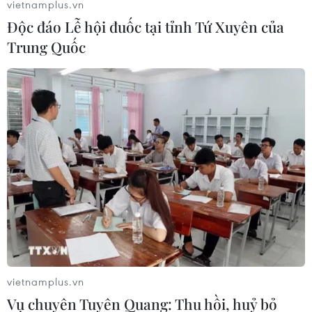
vietnamplus.vn
Độc đáo Lễ hội đuốc tại tỉnh Tứ Xuyên của
Trung Quốc
Các quỹ đầu tư chứng khoán Mỹ ghi nhận
dòng tiền "bán mạnh"
30/09/2023 02:16
Dữ liệu của LSEG cho thấy các quỹ đầu tư chứng khoán
của Mỹ đã ghi nhận dòng tiền bán ra ròng 11,69 tỷ USD
trong tuần tính đến ngày 27/9 - mức hằng tuần cao
nhất trong ba tháng.
vietnamplus.vn
Vụ chuyên Tuyên Quang: Thu hồi, huỷ bỏ