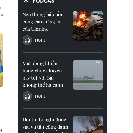
PODCAST
m
ng
Nga thông báo tấn
công căn cứ ngầm
của Ukraine
NGHE
Mưa dông khiến
hàng chục chuyến
bay tới Nội Bài
không thể hạ cánh
NGHE
Houthi bị nghi đứng
sau vụ tấn công đánh
hị