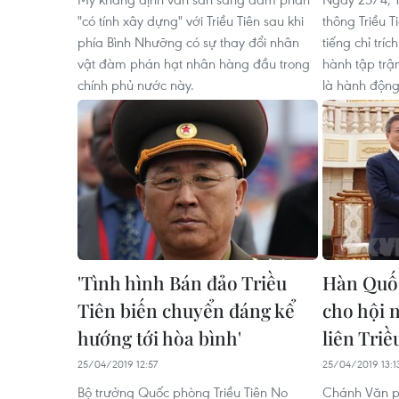
"có tính xây dựng" với Triều Tiên sau khi
thông Triều T
phía Bình Nhưỡng có sự thay đổi nhân
tiếng chỉ trí
vật đàm phán hạt nhân hàng đầu trong
hành tập trậ
chính phủ nước này.
là hành động
'Tình hình Bán đảo Triều
Hàn Quốc
Tiên biến chuyển đáng kể
cho hội 
hướng tới hòa bình'
liên Triề
25/04/2019 12:57
25/04/2019 13:1
Bộ trưởng Quốc phòng Triều Tiên No
Chánh Văn p