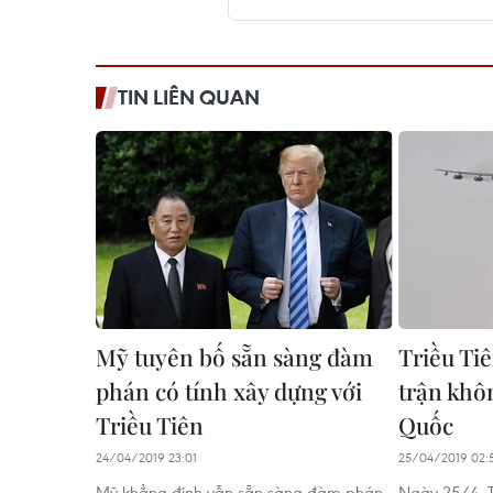
TIN LIÊN QUAN
Mỹ tuyên bố sẵn sàng đàm
Triều Tiê
phán có tính xây dựng với
trận kh
Triều Tiên
Quốc
24/04/2019 23:01
25/04/2019 02:
Mỹ khẳng định vẫn sẵn sàng đàm phán
Ngày 25/4, 