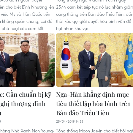
iên cho biết Bình Nhưỡng lên
25/4 cam kết tiếp tục nỗ lực nhằm giả
ch việc Mỹ và Hàn Quốc tiến
căng thẳng trên Bán đảo Triều Tiên, đồ
n không quân chung, coi đó
thời kêu gọi giải quyết hòa bình vấn đề
 phá hoại các cam kết.
hạt nhân khu vực.
: Cần chuẩn bị kỹ
Nga-Hàn khẳng định mục
nghị thượng đỉnh
tiêu thiết lập hòa bình trên
u
Bán đảo Triều Tiên
3
25/04/2019 14:55
hòng Nhà Xanh Noh Young-
Tổng thống Moon Jae-in cho biết hội ng