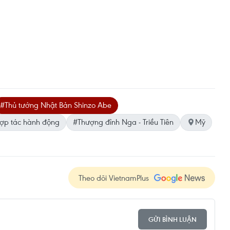
#Thủ tướng Nhật Bản Shinzo Abe
ợp tác hành động
#Thượng đỉnh Nga - Triều Tiên
Mỹ
Theo dõi VietnamPlus
GỬI BÌNH LUẬN