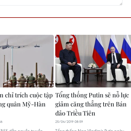
n chỉ trích cuộc tập
Tổng thống Putin sẽ nỗ lực
ông quân Mỹ-Hàn
giảm căng thẳng trên Bán
đảo Triều Tiên
56
25/04/2019 08:59
TASS dẫn nguồn truyền
Tổng thống Nga Vladimir Putin ngày