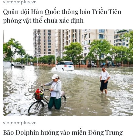
vietnamplus.vn
Đây là vụ việc đầu tiên kiểu này giữa Mỹ và
Quân đội Hàn Quốc thông báo Triều Tiên
Trung Quốc trong những năm gần đây. Giới
phóng vật thể chưa xác định
quan sát cho rằng vụ việc có thể sẽ châm ngòi
căng thẳng giữa hai bên.
vVụ việc diễn ra trong bối cảnh Tổng thống đắc
cử Mỹ Donald Trump mới đây tuyên bố trên
trang mạng cá nhân rằng ông sẽ cứng rắn với
những hành động quân sự hóa của Trung Quốc
ở Biển Đông.
Hiện giới chức Trung Quốc chưa đưa ra bình
luận gì về thông tin nêu trên./.
(TTXVN/Vietnam+)
vietnamplus.vn
Bão Dolphin hướng vào miền Đông Trung