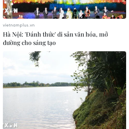
vietnamplus.vn
Hà Nội: 'Đánh thức' di sản văn hóa, mở
đường cho sáng tạo
TIN CÙNG CHUYÊN MỤC
Quân đội Hàn Quốc thông báo Triều
Tiên phóng vật thể chưa xác định
06/08/2026 08:31
Dấu mốc quan trọng trong quan hệ
Việt Nam-Australia
06/08/2026 08:29