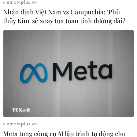
vietnamplus.vn
Trung Quốc ra tuyên bố về việc diễn tập
Nhận định Việt Nam vs Campuchia: 'Phù
không quân tầm xa
thủy Kim' sẽ xoay tua toan tính đường dài?
15/12/2016 07:13
Ngày 15/12, Không quân Trung Quốc khẳng định cuộc
diễn tập không quân tầm xa hôm 10/12 vừa qua trên
bầu trời Biển Hoa Đông, Biển Đông là những hoạt động
quân sự thường kỳ và thông thường.
vietnamplus.vn
Meta tung công cụ AI lập trình tự động cho