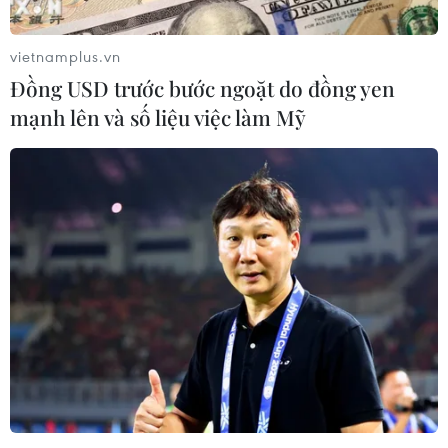
Tổng thống đắc cử Mỹ Donald Trump dường như sẵn
sàng sử dụng chính sách của Mỹ đối với Đài Loan làm
vietnamplus.vn
quân bài mặc cả để có được sự nhượng bộ từ Trung
Đồng USD trước bước ngoặt do đồng yen
Quốc.
mạnh lên và số liệu việc làm Mỹ