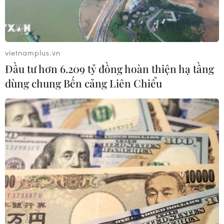
lãnh hải ở Biển Hoa Đông và Biển Đông.
vietnamplus.vn
Đầu tư hơn 6.209 tỷ đồng hoàn thiện hạ tầng
dùng chung Bến cảng Liên Chiểu
Những vấn đề Trung Quốc có thể gây khó
cho chính quyền của ông Trump
13/12/2016 07:29