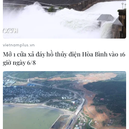
vietnamplus.vn
Mở 1 cửa xả đáy hồ thủy điện Hòa Bình vào 16
giờ ngày 6/8
Thượng nghị sỹ Mỹ đưa ra dự luật áp đặt
lệnh trừng phạt với Trung Quốc
08/12/2016 00:54
Thượng nghị sỹ Mỹ Marco Rubio mới đây đã đưa ra
một dự luật đề xuất áp đặt các lệnh trừng phạt đối với
Trung Quốc liên quan đến những hoạt động tranh chấp