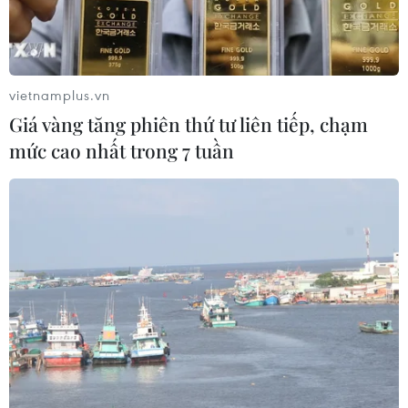
vietnamplus.vn
Giá vàng tăng phiên thứ tư liên tiếp, chạm
mức cao nhất trong 7 tuần
Hình ảnh máy bay do thám Mỹ chụp được hôm 21/5 cho thấy
Trung Quốc vẫn tăng cường bồi đắp trái phép ở Biển Đông.
(Nguồn: WSJ)
Ngày 16/12, hãng tin Reuters và các trang mạng
tại Mỹ dẫn lời giới chức quân sự Mỹ cho biết
Hải quân Trung Quốc đã thu giữ một thiết bị