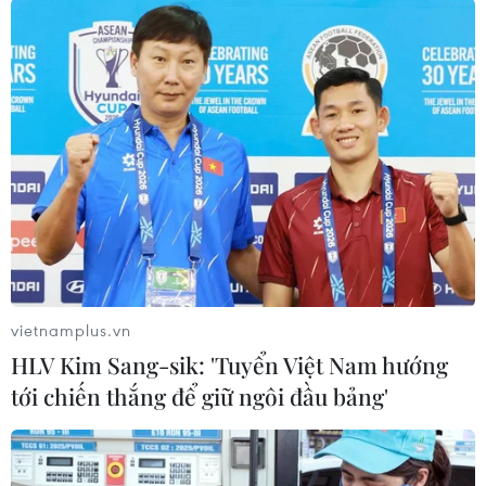
Theo dõi VietnamPlus
TIN LIÊN QUAN
vietnamplus.vn
HLV Kim Sang-sik: 'Tuyển Việt Nam hướng
tới chiến thắng để giữ ngôi đầu bảng'