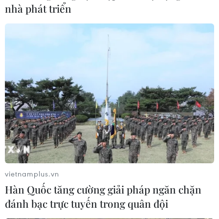
nhà phát triển
"Trung Quốc làm gia tăng căng thẳng khi
triển khai vũ khí ở Biển Đông"
15/12/2016 15:06
Ngoại trưởng Australia đã cảnh báo về sự gia tăng
căng thẳng và hoài nghi sau khi có thông tin cho thấy
Trung Quốc lắp đặt vũ khí trên cả 7 thực thể nhân tạo
mà Trung Quốc bồi đắp trên Biển Đông.
vietnamplus.vn
Hàn Quốc tăng cường giải pháp ngăn chặn
đánh bạc trực tuyến trong quân đội