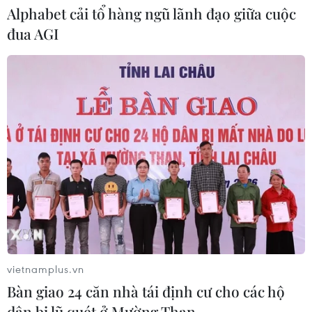
Alphabet cải tổ hàng ngũ lãnh đạo giữa cuộc
Xem thêm
đua AGI
CƠ QUAN CHỦ QUẢN: THÔNG TẤN XÃ VIỆT NAM
Tổng Biên tập: TRẦN TIẾN DUẨN
Phó Tổng Biên tập: NGUYỄN THỊ TÁM, KHÚC THANH
THỦY
Sở hữu trí tuệ
Quy định sử dụng
RSS
Hỗ trợ
vietnamplus.vn
Ngôn ngữ
TTXVN
Bàn giao 24 căn nhà tái định cư cho các hộ
dân bị lũ quét ở Mường Than