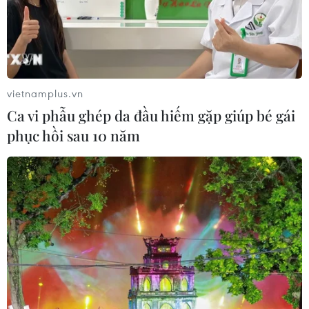
vietnamplus.vn
Ca vi phẫu ghép da đầu hiếm gặp giúp bé gái
phục hồi sau 10 năm