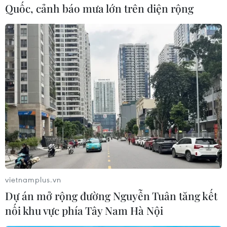
Quốc, cảnh báo mưa lớn trên diện rộng
#Tàu hải quân
#Trung Quốc
#Hải quân Mỹ
#Biển Đông
#Thiết bị quân sự
#Đảo nhân tạo
vietnamplus.vn
Mỹ
Trung Quốc
Dự án mở rộng đường Nguyễn Tuân tăng kết
nối khu vực phía Tây Nam Hà Nội