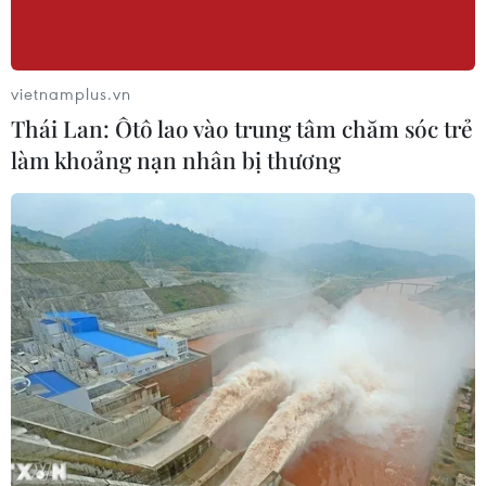
Bỉ tìm ra hướng đi mới trong điều trị
ung thư gan di căn
vietnamplus.vn
07/08/2026 04:05
Thái Lan: Ôtô lao vào trung tâm chăm sóc trẻ
làm khoảng nạn nhân bị thương
Chưa có bằng chứng truyền máu trẻ
giúp chống lão hóa
06/08/2026 23:16
Nước thải từ máy bay có thể giúp
phát hiện sớm nguy cơ đại dịch
06/08/2026 22:30