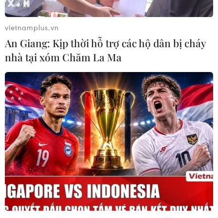
Theo hợp đồng, công ty của tỷ phú Jeff Bezos có nhiệm
vụ đưa các phi hành gia của NASA lên Mặt Trăng và
vietnamplus.vn
sau đó đưa họ trở lại Trái Đất.
An Giang: Kịp thời hỗ trợ các hộ dân bị cháy
nhà tại xóm Chăm La Ma
NASA hoàn tất triển khai chùm 4 vệ tinh