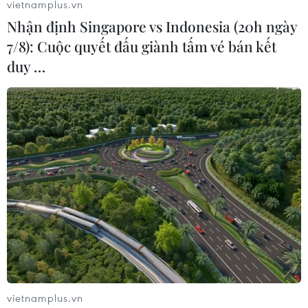
vietnamplus.vn
theo dõi các cơn bão
Nhận định Singapore vs Indonesia (20h ngày
27/05/2023 00:20
7/8): Cuộc quyết đấu giành tấm vé bán kết
NASA đã hoàn tất công tác triển khai hệ thống TROPICS
duy …
với 4 vệ tinh, trong đó, mỗi vệ tinh có thể bay qua các
cơn bão mỗi giờ, trong khi các vệ tinh hiện tại có tần
suất bay 6 giờ/lần.
vietnamplus.vn