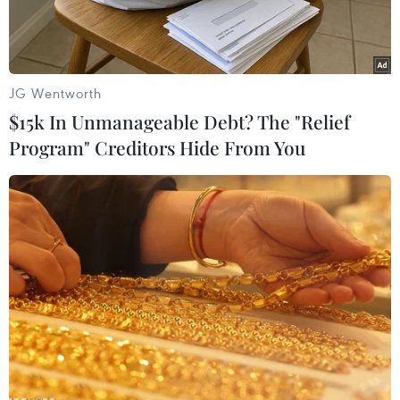
tuổi.
JG Wentworth
$15k In Unmanageable Debt? The "Relief
Program" Creditors Hide From You
Thiên hà thấu kính Messier 85. (Nguồn: NASA)
Kính viễn vọng không gian Hubble của Cơ quan
Hàng không và Vũ trụ Mỹ (NASA) đã phát hiện
nhiều đặc điểm bất ngờ của thiên hà thấu kính