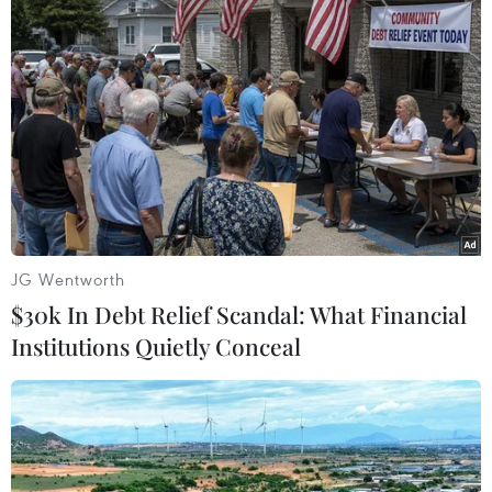
NASA ra mắt bộ đồ phi hành gia thực hiện
sứ mệnh Artemis III
16/03/2023 07:28
Bộ đồ mới có tên gọi Thiết bị Di chuyển thăm dò ngoài
hành tinh (xEMU) do Axiom Space thiết kế và sản xuất
theo hợp đồng trị giá 225,5 triệu USD đã ký với NASA.
JG Wentworth
$30k In Debt Relief Scandal: What Financial
Institutions Quietly Conceal