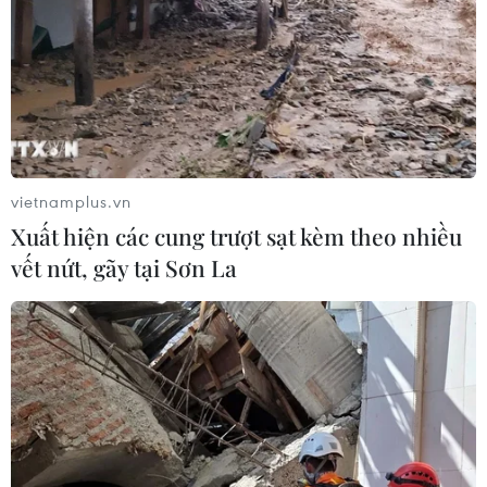
vietnamplus.vn
Xuất hiện các cung trượt sạt kèm theo nhiều
vết nứt, gãy tại Sơn La
TIN CÙNG CHUYÊN MỤC