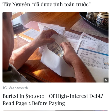
Tây Nguyên “đã được tính toán trước”
#NASA
#Thiên hà thấu kính Messier 85
#Vũ trụ
JG Wentworth
Buried In $10,000+ Of High-Interest Debt?
#Ngôi sao
#Kính viễn vọng không gian Hubble
Mỹ
Read Page 2 Before Paying