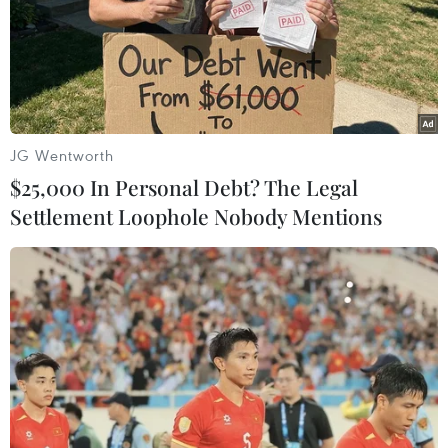
JG Wentworth
$25,000 In Personal Debt? The Legal
Settlement Loophole Nobody Mentions
NASA phóng thành công 2 vệ tinh theo dõi
bão từ căn cứ New Zealand
08/05/2023 10:42
Nhờ các thiết bị theo dõi mà giới nghiên cứu sẽ có thể
theo sát sự hình thành và hoạt động của bão trên Thái
Bình Dương từng giờ so với chu kỳ 6 giờ/lần như các vệ
tinh hiện nay.