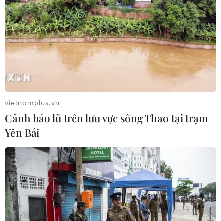
Thưởng vượt kế hoạch: động lực còn
thiếu cho doanh nghiệp dẫn dắt
07/08/2026 04:01
Hãng BMW bắt đầu sản xuất hàng
loạt mẫu xe thuần điện “thế hệ mới”
vietnamplus.vn
07/08/2026 01:52
Cảnh báo lũ trên lưu vực sông Thao tại trạm
Yên Bái
Tiêu chí mới phân loại doanh nghiệp
để thực hiện cơ cấu lại vốn nhà nước
06/08/2026 15:08