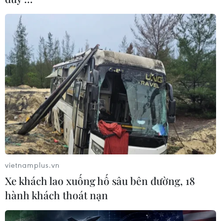
TIN LIÊN QUAN
vietnamplus.vn
Xe khách lao xuống hố sâu bên đường, 18
Insider CDP - vũ khí giúp doanh nghiệp
hành khách thoát nạn
bứt phá doanh thu
17/02/2025 08:06