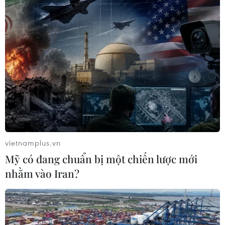
Doanh nghiệp của bạn đang lãng phí dữ liệu khách
hàng? Đừng bỏ lỡ cách Insider CDP giúp tối ưu doanh
thu, giảm chi phí marketing và cá nhân hóa trải nghiệm
khách hàng để bứt phá tăng trưởng!
vietnamplus.vn
Mỹ có đang chuẩn bị một chiến lược mới
nhằm vào Iran?