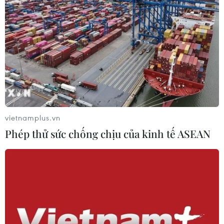
Magenest x Insider - giải pháp toàn diện
cho quản lý bán hàng đa kênh
09/01/2025 08:17
Việc kết nối ứng dụng Insider với hệ thống của
Magenest tạo ra một bộ giải pháp số hóa mạnh mẽ,
giúp doanh nghiệp nâng cao hiệu suất vận hành và
mang lại trải nghiệm khách hàng vượt trội.
vietnamplus.vn
Phép thử sức chống chịu của kinh tế ASEAN