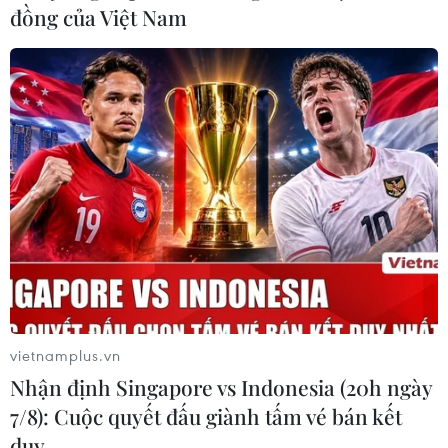
đồng của Việt Nam
#Ngân hàng NCB
#Insider
#Nâng cao trải nghiệm khách hàng
#Dữ liệu lớn
#trí tuệ nhân tạo
Theo dõi VietnamPlus
vietnamplus.vn
Nhận định Singapore vs Indonesia (20h ngày
7/8): Cuộc quyết đấu giành tấm vé bán kết
duy …