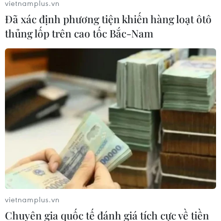
vietnamplus.vn
DTSVN
Đã xác định phương tiện khiến hàng loạt ôtô
Với kinh nghiệm toàn cầu của
thủng lốp trên cao tốc Bắc-Nam
Insider và sự am hiểu vận hành
giải pháp tại Việt Nam của
DTSVN, việc đồng hành của 2 đối
tác giúp VietinBank thấu hiểu
nguời dùng, tối ưu trải nghiệm...
(Vietnam+)
vietnamplus.vn
Chuyên gia quốc tế đánh giá tích cực về tiền