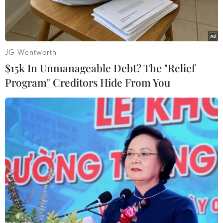
JG Wentworth
$15k In Unmanageable Debt? The "Relief
Program" Creditors Hide From You
Ngày 25/4/2025, Ngân hàng Thương mại Cổ
phần Quốc Dân (NCB) và Insider đã chính thức
ký kết thỏa thuận hợp tác, triển khai dự án Nền
tảng tương tác khách hàng đa kênh (Data driven
Customer Journey Automation).