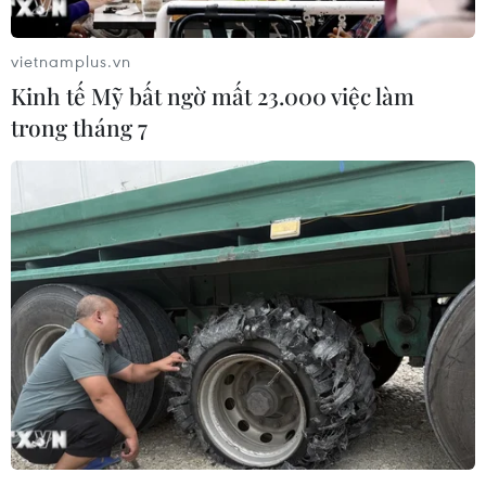
tài chính số trên thị trường, đặc biệt trong bối
cảnh chuyển đổi số đã trở thành yếu tố mang
vietnamplus.vn
tính quyết định làm nên sự tăng trưởng bứt
Kinh tế Mỹ bất ngờ mất 23.000 việc làm
phá, và trải nghiệm khách hàng đang trở thành
trong tháng 7
lợi thế cạnh tranh của các ngân hàng.
Sự kiện ký kết hợp tác chiến lược với Insider là
hành động tiếp theo của NCB trong việc tiên
phong ứng dụng công nghệ để kiến tạo trải
nghiệm ngân hàng hiện đại, thông minh và
khác biệt - nơi mỗi khách hàng đều được thấu
hiểu, phục vụ tối ưu và đồng hành lâu dài trong
hành trình tài chính của mình./.
VietinBank hợp tác chiến
lược cùng Insider và