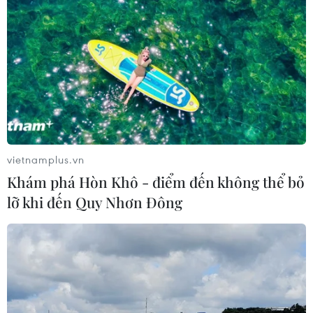
VIB ra mắt One Card, mở ra bước
tiến mới về thẻ tín dụng
05/08/2026 01:48
Doanh thu của Apple tại Ấn Độ lần
đầu vượt 10 tỷ USD
vietnamplus.vn
05/08/2026 00:53
Khám phá Hòn Khô - điểm đến không thể bỏ
lỡ khi đến Quy Nhơn Đông
Boeing 737 MAX 7 được đưa vào khai
thác sau hơn 8 năm chờ đợi
04/08/2026 02:48