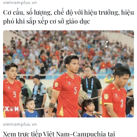
vietnamplus.vn
Cơ cấu, số lượng, chế độ với hiệu trưởng, hiệu
phó khi sắp xếp cơ sở giáo dục
vietnamplus.vn
Xem trực tiếp Việt Nam-Campuchia tại