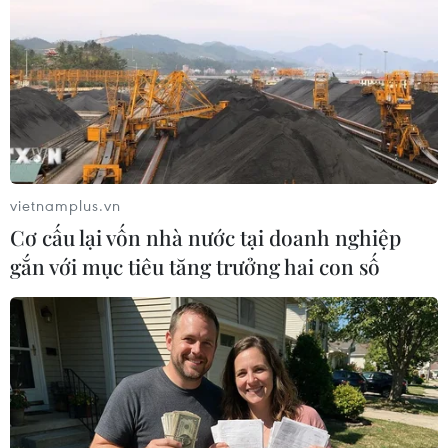
hàng theo thời gian thực (real-time) và kích hoạt
hành trình khách hàng đa kênh với tốc độ và
hiệu quả vượt trội so với các giải pháp thông
thường, Insider hiện cung cấp dịch vụ tại 40
quốc gia, trong đó có nhiều ngân hàng lớn trong
khu vực châu Á-Thái Bình Dương và đã triển
khai thành công cho nhiều ngân hàng, doanh
vietnamplus.vn
nghiệp bán lẻ lớn tại Việt Nam.
Cơ cấu lại vốn nhà nước tại doanh nghiệp
gắn với mục tiêu tăng trưởng hai con số