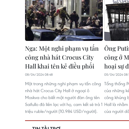
Nga: Một nghi phạm vụ tấn
Ông Puti
công nhà hát Crocus City
công ở 
Hall khai tên kẻ điều phối
hoại sự đ
08/04/2024 08:48
05/04/2024 08:
Một trong những nghi phạm vụ tấn công
Tổng thống Pu
nhà hát Crocus City Hall ở ngoại ô
của những k
Moskva cho biết một người đàn ông tên
công khủng b
Saifullo đã liên lạc với họ, cam kết sẽ trả 1
Hall là nhằm
triệu ruble/người (10.984 USD/người).
của người d