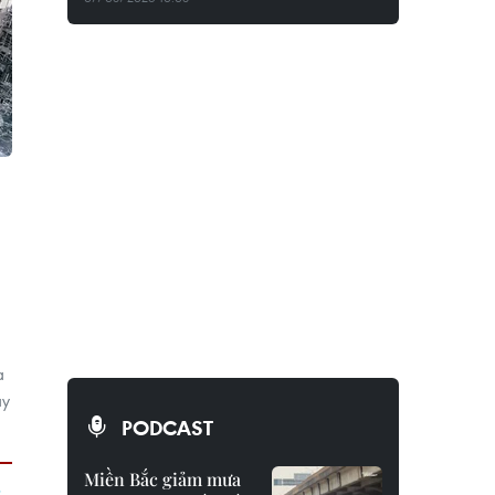
a
ay
PODCAST
Miền Bắc giảm mưa