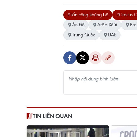
#Tấn công khủng bố
#Crocus Ci
Ấn Độ
Arập Xêút
Bra
Trung Quốc
UAE
TIN LIÊN QUAN