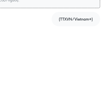
4 USD/người).
(TTXVN/Vietnam+)