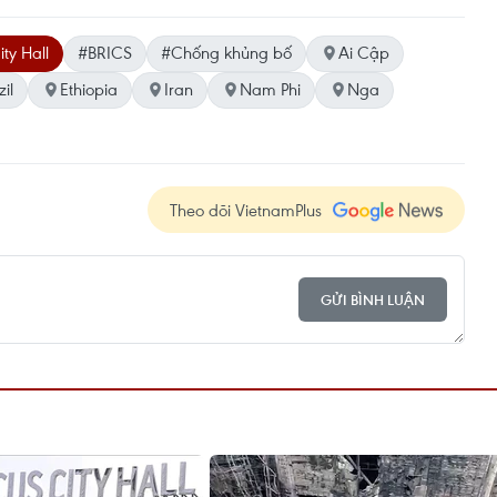
ty Hall
#BRICS
#Chống khủng bố
Ai Cập
zil
Ethiopia
Iran
Nam Phi
Nga
Theo dõi VietnamPlus
GỬI BÌNH LUẬN