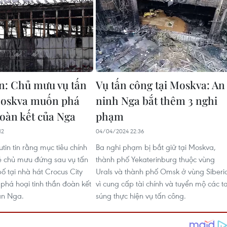
n: Chủ mưu vụ tấn
Vụ tấn công tại Moskva: An
Moskva muốn phá
ninh Nga bắt thêm 3 nghi
oàn kết của Nga ​
phạm
12
04/04/2024 22:36
tin tin rằng mục tiêu chính
Ba nghi phạm bị bắt giữ tại Moskva,
ẻ chủ mưu đứng sau vụ tấn
thành phố Yekaterinburg thuộc vùng
ố tại nhà hát Crocus City
Urals và thành phố Omsk ở vùng Siberi
 phá hoại tinh thần đoàn kết
vì cung cấp tài chính và tuyển mộ các t
ân Nga.
súng thực hiện vụ tấn công.