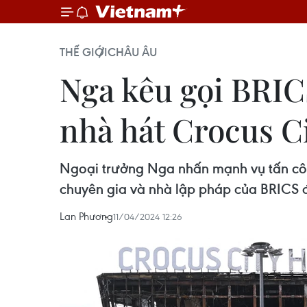
THẾ GIỚI
CHÂU ÂU
Nga kêu gọi BRIC
nhà hát Crocus Ci
Ngoại trưởng Nga nhấn mạnh vụ tấn công
chuyên gia và nhà lập pháp của BRICS để
Lan Phương
11/04/2024 12:26