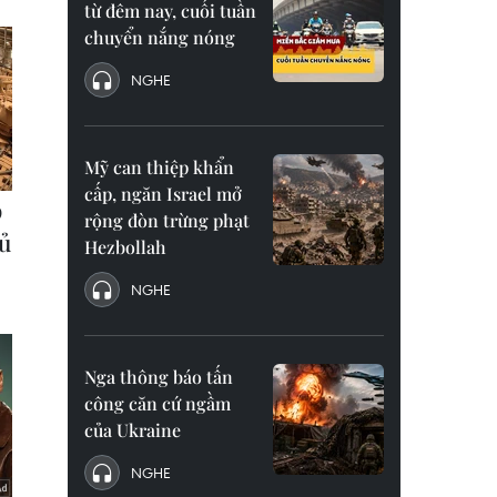
từ đêm nay, cuối tuần
chuyển nắng nóng
NGHE
Mỹ can thiệp khẩn
cấp, ngăn Israel mở
rộng đòn trừng phạt
Hezbollah
NGHE
Nga thông báo tấn
công căn cứ ngầm
của Ukraine
NGHE