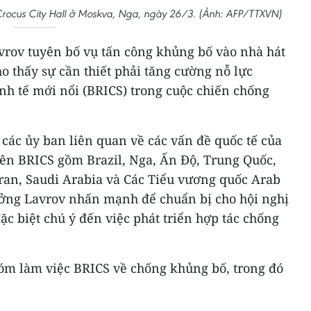
 Crocus City Hall ở Moskva, Nga, ngày 26/3. (Ảnh: AFP/TTXVN)
vrov tuyên bố vụ tấn công khủng bố vào nhà hát
ho thấy sự cần thiết phải tăng cường nỗ lực
h tế mới nổi (BRICS) trong cuộc chiến chống
 các ủy ban liên quan về các vấn đề quốc tế của
iên BRICS gồm Brazil, Nga, Ấn Độ, Trung Quốc,
Iran, Saudi Arabia và Các Tiểu vương quốc Arab
ưởng Lavrov nhấn mạnh để chuẩn bị cho hội nghị
c biệt chú ý đến việc phát triển hợp tác chống
óm làm việc BRICS về chống khủng bố, trong đó