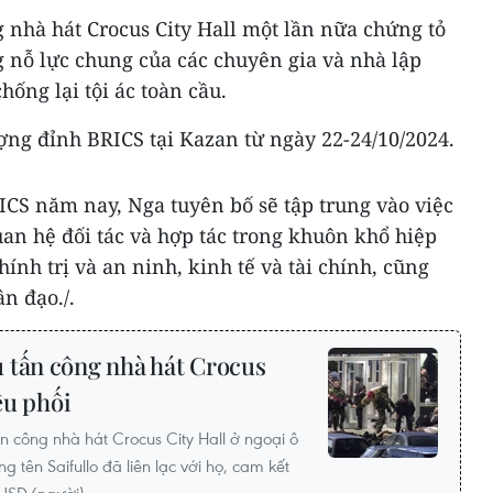
nhà hát Crocus City Hall một lần nữa chứng tỏ
g nỗ lực chung của các chuyên gia và nhà lập
ống lại tội ác toàn cầu.
ợng đỉnh BRICS tại Kazan từ ngày 22-24/10/2024.
ICS năm nay, Nga tuyên bố sẽ tập trung vào việc
an hệ đối tác và hợp tác trong khuôn khổ hiệp
hính trị và an ninh, kinh tế và tài chính, cũng
n đạo./.
 tấn công nhà hát Crocus
iều phối
 công nhà hát Crocus City Hall ở ngoại ô
 tên Saifullo đã liên lạc với họ, cam kết