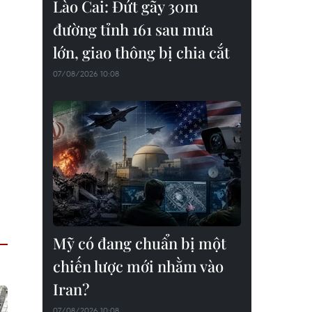
Lào Cai: Đứt gãy 30m
đường tỉnh 161 sau mưa
lớn, giao thông bị chia cắt
07/08/2026 10:08
Mỹ có đang chuẩn bị một
chiến lược mới nhằm vào
Iran?
07/08/2026 10:08