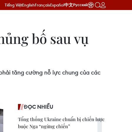
Tiếng Việt
English
Français
Español
中文
Русский
hủng bố sau vụ
 phải tăng cường nỗ lực chung của các
ĐỌC NHIỀU
Tổng thống Ukraine chuẩn bị chiến lược
buộc Nga “ngừng chiến”