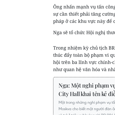
Ông nhấn mạnh vụ tấn công 
sự cần thiết phải tăng cườn
pháp ở các khu vực này để ch
Nga sẽ tổ chức Hội nghị thư
Trong nhiệm kỳ chủ tịch BR
thúc đẩy toàn bộ phạm vi qu
hội trên ba lĩnh vực chính-c
như quan hệ văn hóa và nhâ
Nga: Một nghi phạm vụ
City Hall khai tên kẻ đ
Một trong những nghi phạm vụ tấn
Moskva cho biết một người đàn ông