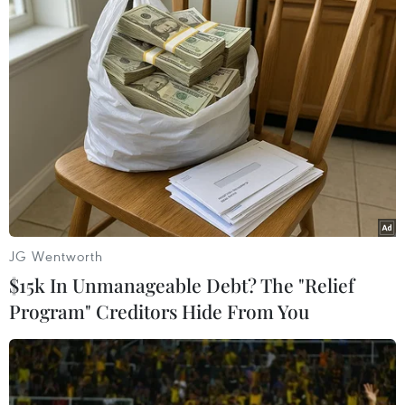
NATO ưu tiên đẩy nhanh chuyển giao hệ thống
phòng không cho Ukraine
Liên hợp quốc: Xung đột Ukraine trải qua tháng
đẫm máu nhất
Tổng thống Nga thay đổi vị trí các chỉ
huy tại mặt trận Ukraine
JG Wentworth
$15k In Unmanageable Debt? The "Relief
Program" Creditors Hide From You
TIN LIÊN QUAN