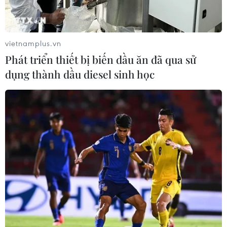
kích, bất ngờ hạ xe chở lính Ukraine
31/03/2025 09:29
Đoạn video cho thấy một chiến thuật mới đang trở nên
vietnamplus.vn
phổ biến trên chiến trường: các phi công điều khiển
Phát triển thiết bị biến dầu ăn đã qua sử
drone nằm phục kích dọc theo tuyến đường vận tải có
dụng thành dầu diesel sinh học
phương tiện của đối phương qua lại, sau đó tấn công
bất ngờ.