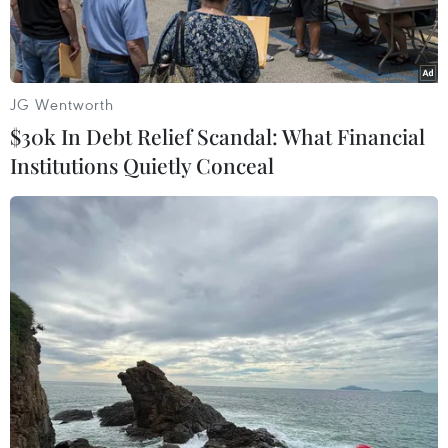
do Mỹ đề xuất.
JG Wentworth
$30k In Debt Relief Scandal: What Financial
Institutions Quietly Conceal
Máy bay Mi-35m của Nga phóng tên lửa nhằm vào lực lượng
Ukraine xâm nhập vùng Kursk hồi tháng Tám năm ngoái. (Getty
Images/TTXVN)
Ngày 2/4, Bộ Quốc phòng Nga cáo buộc quân đội