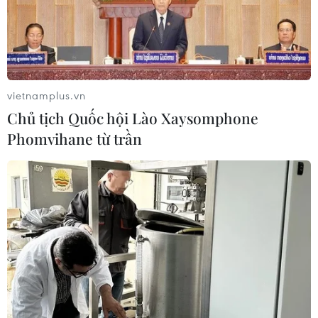
Không quân Ukraine ngày 31/3 tuyên bố đã bắn hạ
hàng chục thiết bị bay không người lái (UAV) trong cuộc
tấn công qua đêm của lực lượng Nga.
vietnamplus.vn
Chủ tịch Quốc hội Lào Xaysomphone
Phomvihane từ trần
Drone Nga núp dưới đất phục