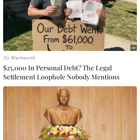
JG Wentworth
$25,000 In Personal Debt? The Legal
Settlement Loophole Nobody Mentions
Kiev tố Nga tấn công quy mô lớn vào
Ukraine bằng thiết bị bay không người lái
31/03/2025 10:01