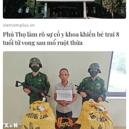
Nga thoái vốn nhà nước khỏi Sân bay
Quốc tế Sheremetyevo
07/08/2026 00:22
vietnamplus.vn
Phú Thọ làm rõ sự cố y khoa khiến bé trai 8
tuổi tử vong sau mổ ruột thừa
Nga thông báo tấn công căn
cứ ngầm của Ukraine
06/08/2026 16:21
Tây Ban Nha: 100 người thiệt mạng
trong vụ vượt biển ồ ạt vào Ceuta
06/08/2026 16:03
Đức tuyên án chung thân đối tượng