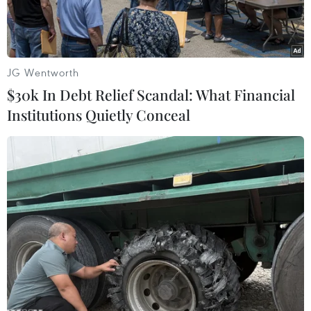
phục kích, bất ngờ hạ xe chở
lính Ukraine
JG Wentworth
31/03/2025 09:29
$30k In Debt Relief Scandal: What Financial
Institutions Quietly Conceal
Theo dõi VietnamPlus
Đoạn video cho thấy một chiến thuật mới đang trở
nên phổ biến trên chiến trường: các phi công điều
khiển drone nằm phục kích dọc theo tuyến đường
vận tải có phương tiện của đối phương qua lại,
sau đó tấn công bất ngờ.
Đoạn video cho thấy một chiến thuật mới đang