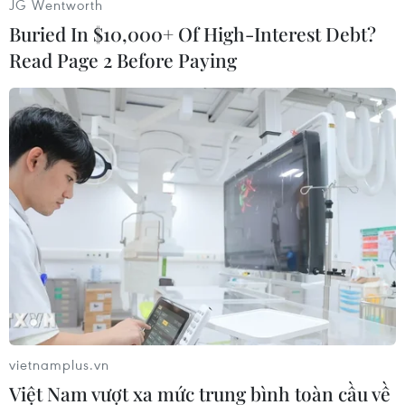
JG Wentworth
Buried In $10,000+ Of High-Interest Debt?
Read Page 2 Before Paying
#drone fpv
#Ukraine
#Nga
Ukraine
vietnamplus.vn
Việt Nam vượt xa mức trung bình toàn cầu về