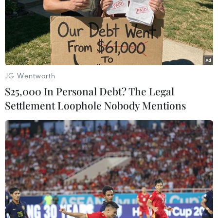
JG Wentworth
Thi lại ở Tuyên Quang: Thí
Việt Nam-Hoa Kỳ thúc đẩy
$25,000 In Personal Debt? The Legal
sinh vẫn được xét tuyển đại
hợp tác khắc phục hậu quả
Settlement Loophole Nobody Mentions
học theo nguyện vọng đã
chiến tranh, giám định
đăng ký
ADN liệt sỹ
05/08/2026 11:02
05/08/2026 09:42
Toàn cảnh ASEAN Cup:
Dự luật trừng phạt Nga của