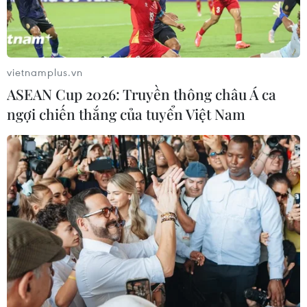
Thái Lan "thắng như chẻ
Mỹ có thể khiến châu Âu
tre", thách thức tuyển Việt
chịu tác động ngược
Nam
05/08/2026 04:58
05/08/2026 07:15
vietnamplus.vn
ASEAN Cup 2026: Truyền thông châu Á ca
ngợi chiến thắng của tuyển Việt Nam
Thời tiết miền Bắc sẽ ảnh
Nhận định Philippines vs
hưởng ra sao khi bão số 3
Thái Lan: Madam Pang
Kujira đi vào Biển Đông?
treo thưởng tiền tỷ, "Voi
chiến" quyết thắng
05/08/2026 04:56
04/08/2026 09:19