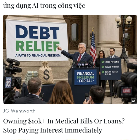
ứng dụng AI trong công việc
Lào Cai: Đứt gãy 30m
Mỹ có đang chuẩn bị một
đường tỉnh 161 sau mưa
chiến lược mới nhằm vào
lớn, giao thông bị chia cắt
Iran?
07/08/2026 10:08
07/08/2026 10:08
JG Wentworth
Owning $10k+ In Medical Bills Or Loans?
Nhận định Singapore vs
86 tuổi vẫn đi lấy mẫu
Stop Paying Interest Immediately
Indonesia (20h ngày 7/8):
ADN, gần 80 năm nuôi hy
Cuộc quyết đấu giành tấm
vọng tìm người cậu liệt sĩ