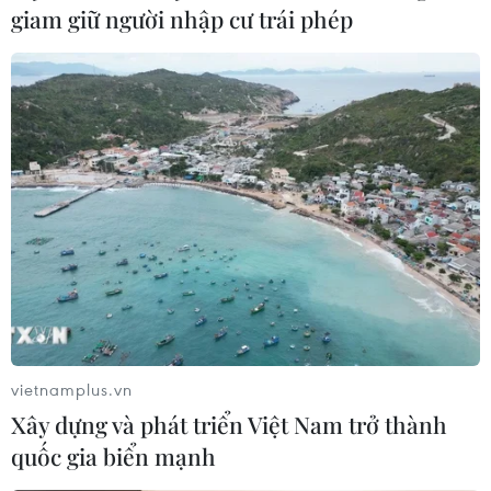
giam giữ người nhập cư trái phép
Indonesia trước giờ G
nghẽn của phát triển
03/08/2026 07:39
03/08/2026 07:20
Khởi tố vụ hỗn chiến tại
Robot hình người "Made in
quán ăn ở Hà Nội, làm rõ 14
Bolivia" và khát vọng đổi
người liên quan
mới sáng tạo
03/08/2026 04:38
03/08/2026 04:37
Xem thêm
vietnamplus.vn
Xây dựng và phát triển Việt Nam trở thành
quốc gia biển mạnh