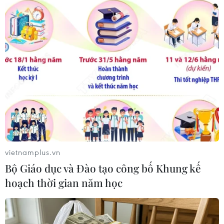
vé bán kết duy nhất
07/08/2026 08:40
07/08/2026 08:41
Tiến "Bịp" hầu tòa trong vụ
Nhanh chóng hoàn thiện
án tổ chức sử dụng trái
dự án kết nối vùng, sân bay
phép chất ma túy
Long Thành
07/08/2026 04:40
06/08/2026 15:07
vietnamplus.vn
Bộ Giáo dục và Đào tạo công bố Khung kế
hoạch thời gian năm học