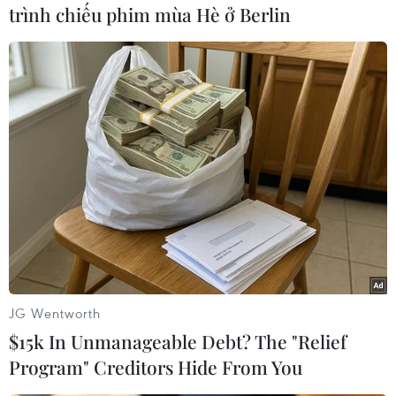
trình chiếu phim mùa Hè ở Berlin
Tham khảo chi tiết hướng dẫn dành cho ứng
viên
tại đây
./.
(Vietnam+)
JG Wentworth
$15k In Unmanageable Debt? The "Relief
Program" Creditors Hide From You