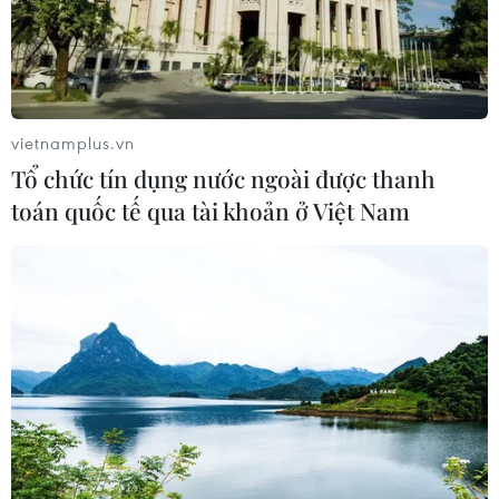
Công nghệ AI từ OPES gây ấn tượng
tại Vietnam Insurance Summit 2026
05/08/2026 08:10
vietnamplus.vn
Tổ chức tín dụng nước ngoài được thanh
toán quốc tế qua tài khoản ở Việt Nam
Từ thương cảng Sài Gòn đến trung
tâm tài chính quốc tế nhìn từ
Vietcombank Tower
05/08/2026 08:09
Gia Lai chấp thuận hai dự án chăn
nuôi công nghệ cao trị giá hơn 3.600
tỷ đồng
05/08/2026 06:29