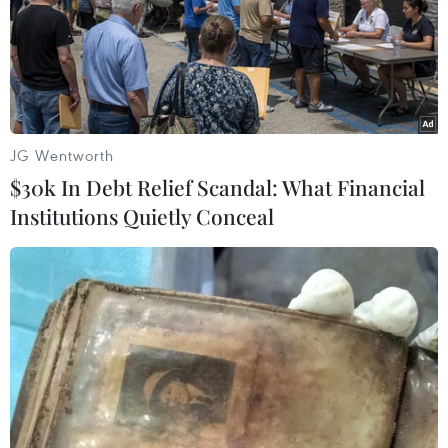
bán. Tổng số tiền thu từ việc bán trái phiếu là 2.000 tỷ
đồng.
JG Wentworth
$30k In Debt Relief Scandal: What Financial
Institutions Quietly Conceal
VietinBank tiên phong cung ứng dịch vụ
thanh toán quốc tế