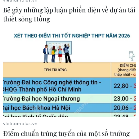
Naver và NVIDIA tăng tốc xây dựng
Bẻ gãy những lập luận phiến diện về dự án tái
“Nhà máy AI,” hướng tới doanh thu
thiết sông Hồng
từ năm 2027
07/08/2026 13:01
Sân chơi học đường giúp học sinh
rèn kỹ năng sống qua từng bước
nhảy
07/08/2026 11:38
Thưởng vượt kế hoạch: động lực còn
thiếu cho doanh nghiệp dẫn dắt
07/08/2026 04:01
vietnamplus.vn
Điểm chuẩn trúng tuyển của một số trường