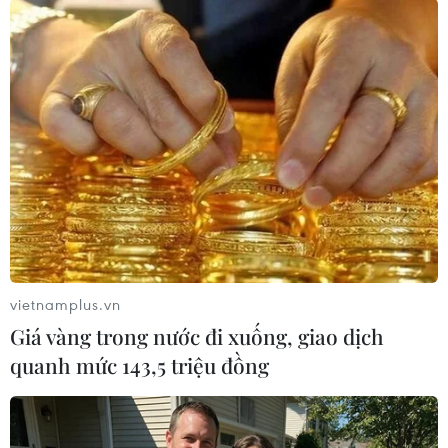
#Tuyển dụng
#VietinBank tuyển dụng
#Ngân hàng thương mại
#Ban Thông tin Truyền thông
#Tuyển nhân viên
Theo dõi VietnamPlus
vietnamplus.vn
Giá vàng trong nước đi xuống, giao dịch
quanh mức 143,5 triệu đồng
TIN LIÊN QUAN