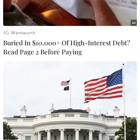
JG Wentworth
Buried In $10,000+ Of High-Interest Debt?
Read Page 2 Before Paying
(Nguồn: VietinBank)
Ngân hàng thương mại cổ phần Công Thương
Việt Nam (VietinBank) có nhu cầu tuyển dụng
các vị trí cán bộ trụ sở chính, cụ thể là 1 quay
phim và 2 họa sỹ.