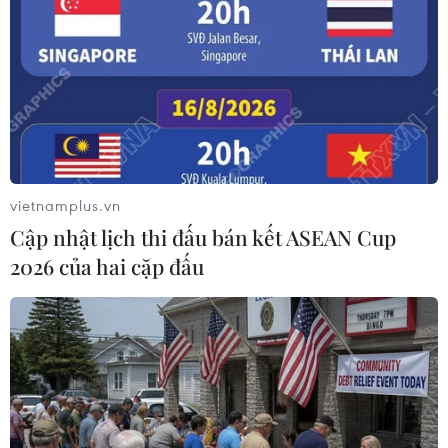
vietnamplus.vn
Cập nhật lịch thi đấu bán kết ASEAN Cup
2026 của hai cặp đấu
Vietcombank phát hành thành công 2.000
tỷ đồng trái phiếu
06/12/2016 07:49
Vietcombank đã phân phối hết 100% số trái phiếu chào