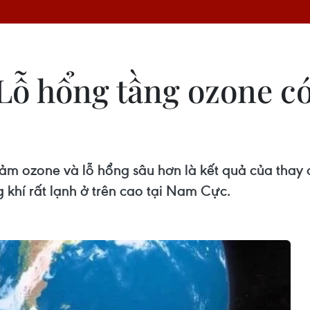
Lỗ hổng tầng ozone c
iảm ozone và lỗ hổng sâu hơn là kết quả của tha
 khí rất lạnh ở trên cao tại Nam Cực.