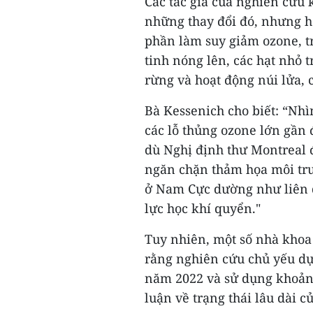
Các tác giả của nghiên cứu
những thay đổi đó, nhưng h
phần làm suy giảm ozone, t
tinh nóng lên, các hạt nhỏ
rừng và hoạt động núi lửa, 
Bà Kessenich cho biết: “Nhì
các lỗ thủng ozone lớn gần 
dù Nghị định thư Montreal đ
ngăn chặn thảm họa môi trư
ở Nam Cực dường như liên 
lực học khí quyển."
Tuy nhiên, một số nhà khoa 
rằng nghiên cứu chủ yếu dự
năm 2022 và sử dụng khoảng
luận về trạng thái lâu dài c