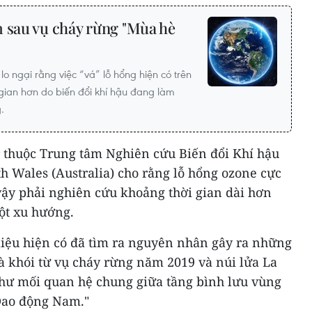
m sau vụ cháy rừng "Mùa hè
lo ngại rằng việc “vá” lỗ hổng hiện có trên
 gian hơn do biến đổi khí hậu đang làm
.
 thuộc Trung tâm Nghiên cứu Biến đổi Khí hậu
h Wales (Australia) cho rằng lỗ hổng ozone cực
vậy phải nghiên cứu khoảng thời gian dài hơn
ột xu hướng.
 liệu hiện có đã tìm ra nguyên nhân gây ra những
là khói từ vụ cháy rừng năm 2019 và núi lửa La
như mối quan hệ chung giữa tầng bình lưu vùng
Dao động Nam."