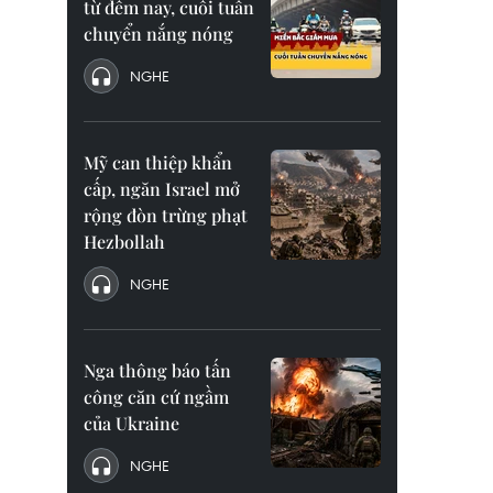
từ đêm nay, cuối tuần
chuyển nắng nóng
NGHE
Mỹ can thiệp khẩn
cấp, ngăn Israel mở
rộng đòn trừng phạt
Hezbollah
NGHE
Nga thông báo tấn
công căn cứ ngầm
của Ukraine
NGHE