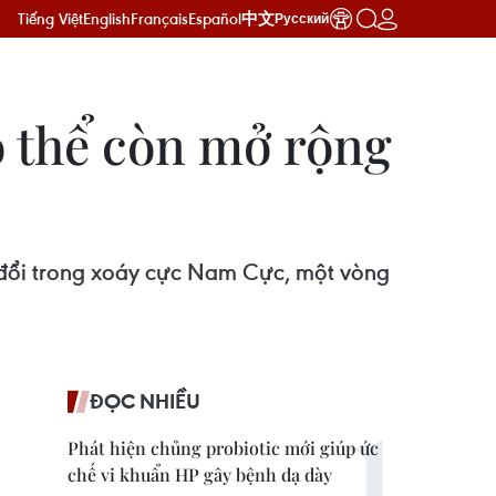
Tiếng Việt
English
Français
Español
中文
Русский
ó thể còn mở rộng
y đổi trong xoáy cực Nam Cực, một vòng
ĐỌC NHIỀU
Phát hiện chủng probiotic mới giúp ức
chế vi khuẩn HP gây bệnh dạ dày