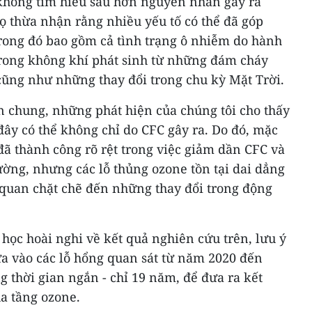
 không tìm hiểu sâu hơn nguyên nhân gây ra
ọ thừa nhận rằng nhiều yếu tố có thể đã góp
rong đó bao gồm cả tình trạng ô nhiễm do hành
 trong không khí phát sinh từ những đám cháy
cũng như những thay đổi trong chu kỳ Mặt Trời.
n chung, những phát hiện của chúng tôi cho thấy
đây có thể không chỉ do CFC gây ra. Do đó, mặc
ã thành công rõ rệt trong việc giảm dần CFC và
ờng, nhưng các lỗ thủng ozone tồn tại dai dẳng
quan chặt chẽ đến những thay đổi trong động
học hoài nghi về kết quả nghiên cứu trên, lưu ý
a vào các lỗ hổng quan sát từ năm 2020 đến
 thời gian ngắn - chỉ 19 năm, để đưa ra kết
ủa tầng ozone.