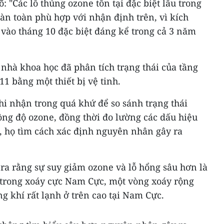
 "Các lỗ thủng ozone tồn tại đặc biệt lâu trong
àn toàn phù hợp với nhận định trên, vì kích
 vào tháng 10 đặc biệt đáng kể trong cả 3 năm
c nhà khoa học đã phân tích trạng thái của tầng
1 bằng một thiết bị vệ tinh.
hi nhận trong quá khứ để so sánh trạng thái
ng độ ozone, đồng thời đo lường các dấu hiệu
, họ tìm cách xác định nguyên nhân gây ra
ra rằng sự suy giảm ozone và lỗ hổng sâu hơn là
 trong xoáy cực Nam Cực, một vòng xoáy rộng
ng khí rất lạnh ở trên cao tại Nam Cực.