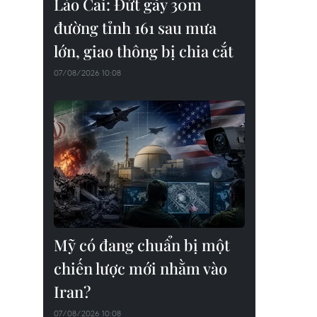
Lào Cai: Đứt gãy 30m
đường tỉnh 161 sau mưa
lớn, giao thông bị chia cắt
07/08/2026 10:08
Mỹ có đang chuẩn bị một
chiến lược mới nhằm vào
Iran?
07/08/2026 10:08