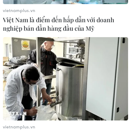
lao động toàn cầu trong vài năm tới, khi nhiều công ty
có kế hoạch cắt giảm nhân công và tiến tới quy trình
vietnamplus.vn
sản xuất tự động hóa tiên tiến.
Việt Nam là điểm đến hấp dẫn với doanh
nghiệp bán dẫn hàng đầu của Mỹ
Cận cảnh robot dọn vệ sinh biết
vietnamplus.vn