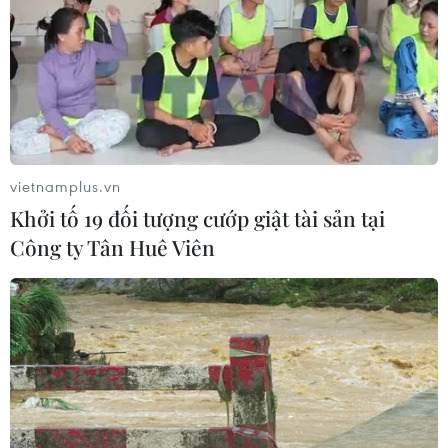
quy tập hài cốt liệt sỹ
07/08/2026 08:45
Những định hướng lớn
trong thực hiện Nghị quyết 57-
NQ/TW
vietnamplus.vn
07/08/2026 08:18
Khởi tố 19 đối tượng cướp giật tài sản tại
Công ty Tân Huê Viên
Tây Ninh thúc đẩy bình dân học vụ
số, tạo động lực phát triển kinh tế số
07/08/2026 07:17
"Doanh nghiệp phải là lực lượng
nòng cốt phát triển công nghệ chiến