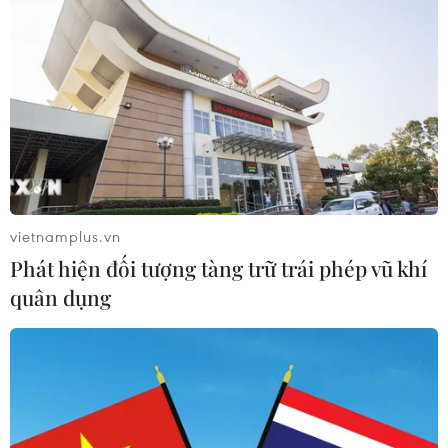
Chọn đúng đầu tàu: Danh mục
doanh nghiệp nhà nước mạnh và bài
toán giao nhiệm vụ
06/08/2026 00:56
Xem thêm
vietnamplus.vn
Phát hiện đối tượng tàng trữ trái phép vũ khí
quân dụng
CƠ QUAN CHỦ QUẢN: THÔNG TẤN XÃ VIỆT NAM
Tổng Biên tập: TRẦN TIẾN DUẨN
Phó Tổng Biên tập: NGUYỄN THỊ TÁM, KHÚC THANH
THỦY