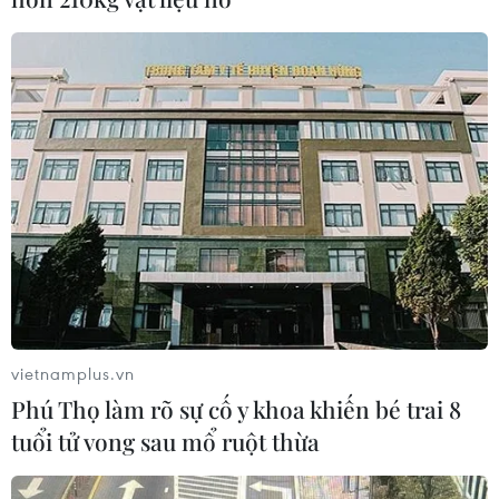
TIN CÙNG CHUYÊN MỤC
EU triển khai mạng vệ tinh riêng,
củng cố chủ quyền số
vietnamplus.vn
08/08/2026 04:15
Phú Thọ làm rõ sự cố y khoa khiến bé trai 8
tuổi tử vong sau mổ ruột thừa
Trung Quốc: E-Town Bắc Kinh