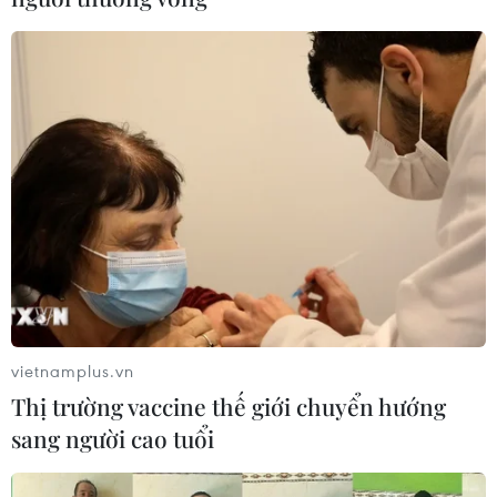
Robot tranh tài trong cuộc thi hoạt động
ngầm dưới mặt đất tại Mỹ
16/08/2019 09:36
Mục đích của cuộc thi là nhằm phát triển công nghệ cho
lực lượng cứu hộ đến hiện trường đầu tiên và quân đội
phác thảo bản đồ, định vị và tìm kiếm dưới mặt đất.
vietnamplus.vn
Thị trường vaccine thế giới chuyển hướng
sang người cao tuổi