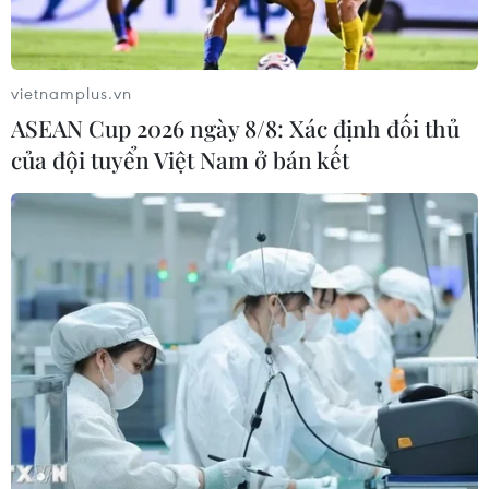
vietnamplus.vn
ASEAN Cup 2026 ngày 8/8: Xác định đối thủ
của đội tuyển Việt Nam ở bán kết
Robot tác động mạnh tới thị
trường lao động toàn cầu
09/07/2019 07:00
Robot được dự báo sẽ tác động mạnh đến lực lượng