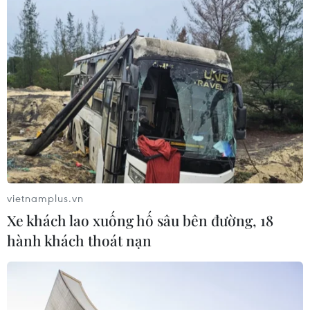
Thủ tướng Lê Minh Hưng
phát động hưởng ứng ngày An ninh
mạng Việt Nam
06/08/2026 02:39
Thủ tướng: Bảo đảm an ninh mạng
phải gắn kết giữa bảo vệ hệ thống và
con người
06/08/2026 02:30
vietnamplus.vn
Công nghệ Robot Da Vinci
Xe khách lao xuống hố sâu bên đường, 18
nâng cao năng lực phẫu thuật
hành khách thoát nạn
chuyên sâu tại Bệnh viện K
06/08/2026 02:13