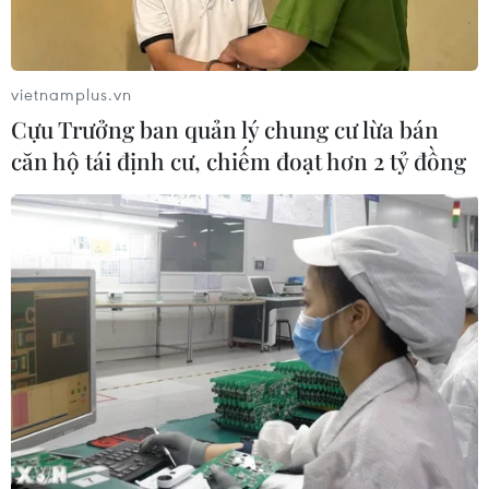
vietnamplus.vn
Cựu Trưởng ban quản lý chung cư lừa bán
căn hộ tái định cư, chiếm đoạt hơn 2 tỷ đồng