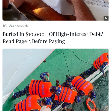
JG Wentworth
Buried In $10,000+ Of High-Interest Debt?
Read Page 2 Before Paying
Robot Mindar. (Nguồn: AFP)
Một ngôi chùa 400 tuổi ở Nhật Bản đang cố gắng
thu hút sự quan tâm của cộng đồng, đặc biệt là
giới trẻ đến Phật giáo, thông qua một nhà sư
robot mà họ tin rằng sẽ thay đổi bộ mặt của tôn