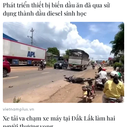
hát rap ở Singapore
Phát triển thiết bị biến dầu ăn đã qua sử
dụng thành dầu diesel sinh học
19/07/2019 04:32
Hàng trăm robot "thân thiện" với khả năng nói đa ngôn
ngữ và hát rap sẽ được triển khai trên khắp đất nước
Singapore. Chúng sẽ giúp dọn sạch các khách sạn, siêu
thị và tòa nhà chính quyền ở hòn đảo.
vietnamplus.vn
Xe tải va chạm xe máy tại Đắk Lắk làm hai
người thương vong