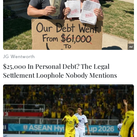
Play
Video
JG Wentworth
$25,000 In Personal Debt? The Legal
(Vietnam+)
Settlement Loophole Nobody Mentions