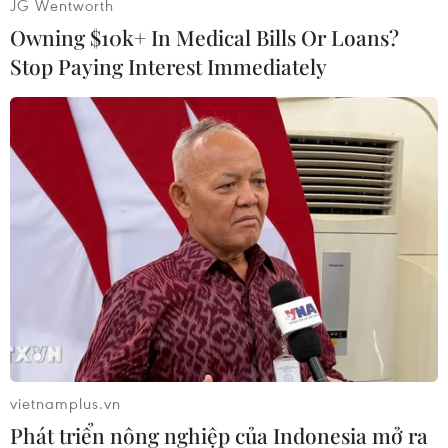
JG Wentworth
năm với 63,60% số phiếu ủnghộ, bốn ứng cử
Owning $10k+ In Medical Bills Or Loans?
viên còn lại giành số phiếu lần lượt là Chủ tịch
Stop Paying Interest Immediately
Ủy banTrung ương Đảng Cộng sản Ghennady
Ziuganov với17,18% số phiếu ủng hộ, tỷ phú
Mikhail Prokhorov -7,98%, Chủ tịch Đảng Tự do-
Dân chủ VladimirGirinovsky - 6,22% và thủ lĩnh
Đảng Nước Nga Công bằng Sergey Mironov -
3,85% số phiếu bầu./.
(TTXVN)
vietnamplus.vn
Phát triển nông nghiệp của Indonesia mở ra