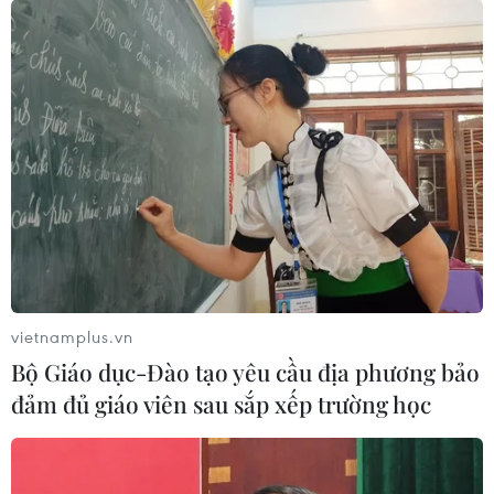
06/08/2026 13:24
NATO ưu tiên đẩy nhanh chuyển
giao hệ thống phòng không cho
Ukraine
06/08/2026 12:24
Thắt chặt tình hữu nghị sắt son giữa
các cựu chuyên gia quân sự Nga với
Việt Nam
vietnamplus.vn
06/08/2026 06:23
Bộ Giáo dục-Đào tạo yêu cầu địa phương bảo
đảm đủ giáo viên sau sắp xếp trường học
Anh công bố kết quả điều tra ban
đầu vụ đâm dao ở trung tâm London
06/08/2026 06:00