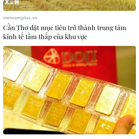
EU triển khai mạng vệ tinh riêng,
củng cố chủ quyền số
vietnamplus.vn
08/08/2026 04:15
Cần Thơ đặt mục tiêu trở thành trung tâm
kinh tế tầm thấp của khu vực
Liên hợp quốc kêu gọi chấm dứt tấn
công dân thường trong xung đột
Nga-Ukraine
07/08/2026 04:29
Chính sách nhà ở của nước Anh -
Góc tham chiếu cho Việt Nam
07/08/2026 04:08
Bỉ tìm ra hướng đi mới trong điều trị