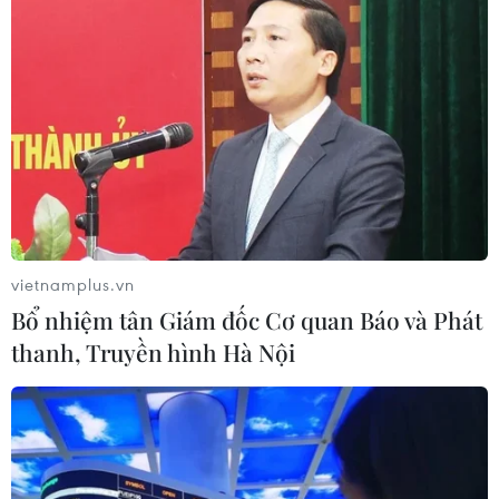
Ba Lan thảo luận việc thành lập căn
cứ quân sự thường trực với Mỹ
06/08/2026 00:06
Liên hợp quốc: Xung đột Ukraine trải
qua tháng đẫm máu nhất
vietnamplus.vn
05/08/2026 23:47
Bổ nhiệm tân Giám đốc Cơ quan Báo và Phát
thanh, Truyền hình Hà Nội
Xem thêm