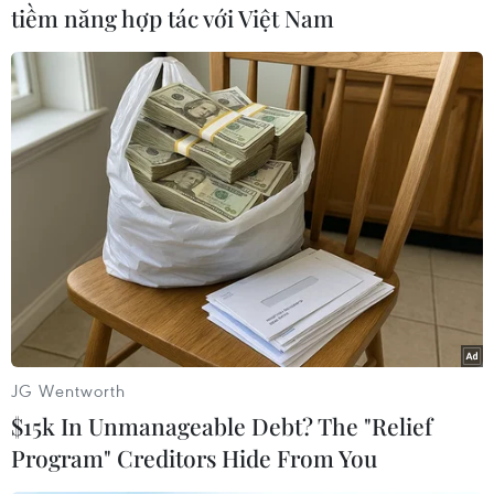
tiềm năng hợp tác với Việt Nam
#Nga
#Bầu cử tổng thống
#Vladimir Putin
#Trung thực
Nga
Theo dõi VietnamPlus
JG Wentworth
$15k In Unmanageable Debt? The "Relief
Program" Creditors Hide From You