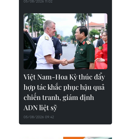
05/08/2026 11:02
Việt Nam-Hoa Kỳ thúc đẩy
hợp tác khắc phục hậu quả
chiến tranh, giám định
ADN liệt sỹ
05/08/2026 09:42