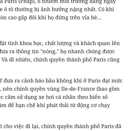
ủa Paris (Pháp), ô nhiễm môi trường đang ngày
e ô tô thường bị ảnh hưởng nặng nhất. Có khi
 còn cao gấp đôi khi họ đứng trên vỉa hè…
 đặt tính khoa học, chất lượng và khách quan lên
 đưa ra thông tin "nóng," họ nhanh chóng được
" Và dĩ nhiên, chính quyền thành phố Paris cũng
if đưa ra cảnh báo bầu không khí ở Paris đạt mức
n, nên chính quyền vùng Ile-de-France (bao gồm
iệc cấm sử dụng xe hơi cá nhân theo biển số
tâm để hạn chế khí phát thải từ động cơ chạy
i cho việc đi lại, chính quyền thành phố Paris đã