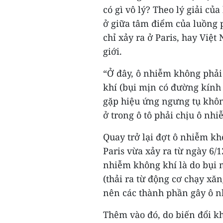
có gì vô lý? Theo lý giải của
ở giữa tâm điểm của luồng 
chỉ xảy ra ở Paris, hay Việ
giới.
“Ở đây, ô nhiễm không phải
khí (bụi mịn có đường kính 
gặp hiệu ứng ngưng tụ khôn
ở trong ô tô phải chịu ô nh
Quay trở lại đợt ô nhiễm kh
Paris vừa xảy ra từ ngày 6/
nhiễm không khí là do bụi 
(thải ra từ động cơ chạy xă
nên các thành phần gây ô n
Thêm vào đó, do biến đổi k