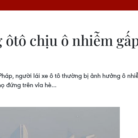
g ôtô chịu ô nhiễm gấp
áp, người lái xe ô tô thường bị ảnh hưởng ô nhiễ
họ đứng trên vỉa hè…