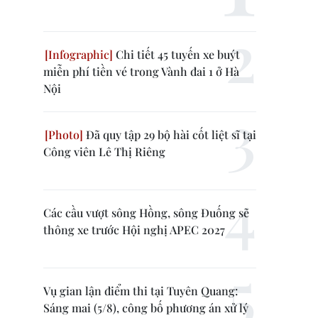
Chi tiết 45 tuyến xe buýt
miễn phí tiền vé trong Vành đai 1 ở Hà
Nội
Đã quy tập 29 bộ hài cốt liệt sĩ tại
Công viên Lê Thị Riêng
Các cầu vượt sông Hồng, sông Đuống sẽ
thông xe trước Hội nghị APEC 2027
Vụ gian lận điểm thi tại Tuyên Quang:
Sáng mai (5/8), công bố phương án xử lý