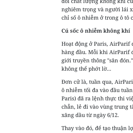
dõi chất lượng không khí c
nghiêm trọng và người lái x
chỉ số ô nhiễm ở trong ô tô
Cú sốc ô nhiễm không khí
Hoạt động ở Paris, AirParif
hàng đầu. Mỗi khi AirParif
giới truyền thông "săn đón.
không thể phớt lờ...
Đơn cử là, tuần qua, AirPar
ô nhiễm tối đa vào đầu tuầ
Paris) đã ra lệnh thực thi v
chẵn, lẻ đi vào vùng trung 
xăng dầu từ ngày 6/12.
Thay vào đó, để tạo thuận lợ