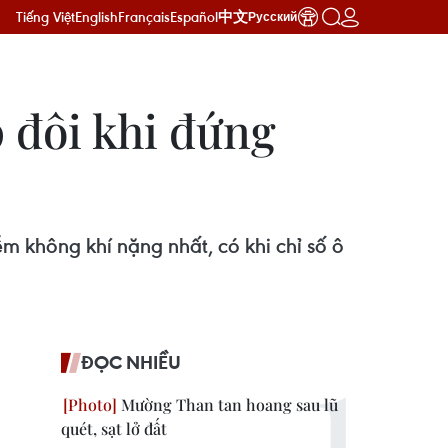
Tiếng Việt
English
Français
Español
中文
Русский
 đôi khi đứng
m không khí nặng nhất, có khi chỉ số ô
ĐỌC NHIỀU
Mường Than tan hoang sau lũ
quét, sạt lở đất