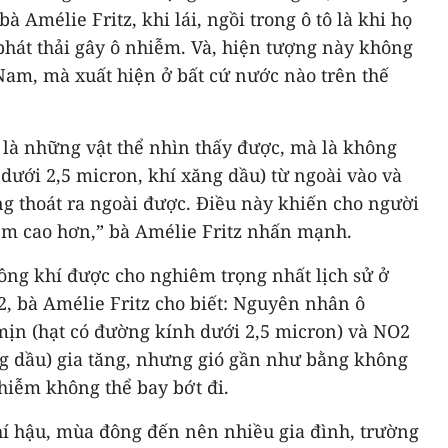
 bà Amélie Fritz, khi lái, ngồi trong ô tô là khi họ
phát thải gây ô nhiễm. Và, hiện tượng này không
t Nam, mà xuất hiện ở bất cứ nước nào trên thế
 là những vật thể nhìn thấy được, mà là không
dưới 2,5 micron, khí xăng dầu) từ ngoài vào và
g thoát ra ngoài được. Điều này khiến cho người
iễm cao hơn,” bà Amélie Fritz nhấn mạnh.
ông khí được cho nghiêm trọng nhất lịch sử ở
12, bà Amélie Fritz cho biết: Nguyên nhân ô
mịn (hạt có đường kính dưới 2,5 micron) và NO2
ng dầu) gia tăng, nhưng gió gần như bằng không
hiễm không thể bay bớt đi.
hí hậu, mùa đông đến nên nhiều gia đình, trường