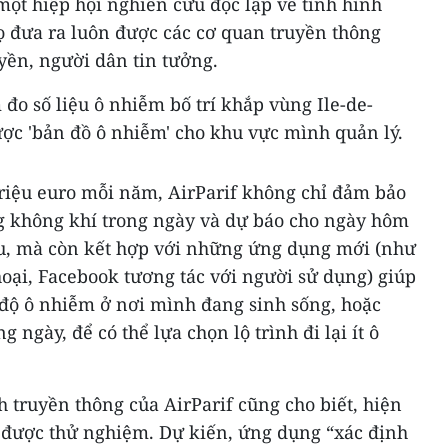
 một hiệp hội nghiên cứu độc lập về tình hình
ọ đưa ra luôn được các cơ quan truyền thông
yền, người dân tin tưởng.
m đo số liệu ô nhiễm bố trí khắp vùng Ile-de-
được 'bản đồ ô nhiễm' cho khu vực mình quản lý.
triệu euro mỗi năm, AirParif không chỉ đảm bảo
g không khí trong ngày và dự báo cho ngày hôm
u, mà còn kết hợp với những ứng dụng mới (như
thoại, Facebook tương tác với người sử dụng) giúp
độ ô nhiễm ở nơi mình đang sinh sống, hoặc
 ngày, để có thể lựa chọn lộ trình đi lại ít ô
h truyền thông của AirParif cũng cho biết, hiện
 được thử nghiệm. Dự kiến, ứng dụng “xác định