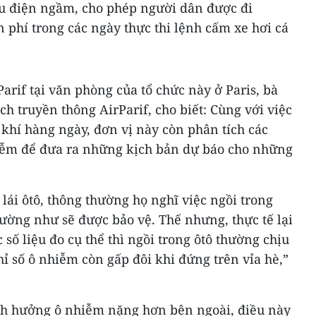
u điện ngầm, cho phép người dân được đi
phí trong các ngày thực thi lệnh cấm xe hơi cá
arif tại văn phòng của tổ chức này ở Paris, bà
ch truyền thông AirParif, cho biết: Cùng với việc
khí hàng ngày, đơn vị này còn phân tích các
iễm để đưa ra những kịch bản dự báo cho những
lái ôtô, thông thường họ nghĩ việc ngồi trong
 dường như sẽ được bảo vệ. Thế nhưng, thực tế lại
 số liệu đo cụ thể thì ngồi trong ôtô thường chịu
hỉ số ô nhiễm còn gấp đôi khi đứng trên vỉa hè,”
 ảnh hưởng ô nhiễm nặng hơn bên ngoài, điều này