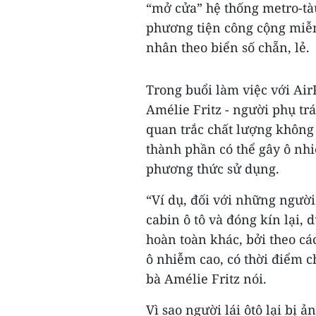
“mở cửa” hệ thống metro-tà
phương tiện công cộng miễn 
nhân theo biển số chẵn, lẻ.
Trong buổi làm việc với AirP
Amélie Fritz - người phụ trá
quan trắc chất lượng không 
thành phần có thể gây ô nh
phương thức sử dụng.
“Ví dụ, đối với những người 
cabin ô tô và đóng kín lại,
hoàn toàn khác, bởi theo các
ô nhiễm cao, có thời điểm c
bà Amélie Fritz nói.
Vì sao người lái ôtô lại bị