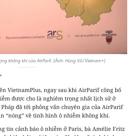
ợng không khí của AirParif. (Ảnh: Hùng Võ/Vietnam+)
”
ên VietnamPlus, ngay sau khi AirParif công bố
hiễm được cho là nghiêm trọng nhất lịch sử ở
ủa Pháp đã tới phỏng vấn chuyên gia của AirParif
 tin “nóng” về tình hình ô nhiễm không khí.
ng tin cảnh báo ô nhiễm ở Paris, bà Amélie Fritz