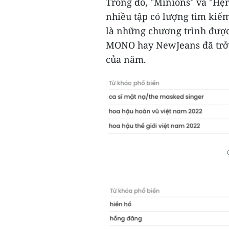
Trong đó, "Minions" và "Hẹ
nhiều tập có lượng tìm kiếm
là những chương trình đượ
MONO hay NewJeans đã trở 
của năm.