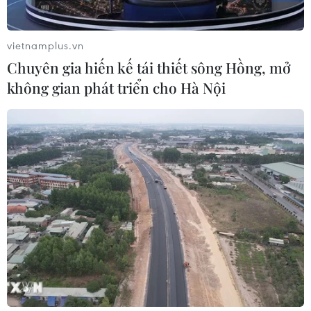
ngân hàng và phòng, chống rửa tiền
05/08/2026 03:43
vietnamplus.vn
Chuyên gia hiến kế tái thiết sông Hồng, mở
không gian phát triển cho Hà Nội
Cà Mau gỡ “điểm nghẽn” mặt bằng,
xây dựng kịch bản giải ngân
05/08/2026 01:18
Điều gì chờ đợi đồng yen sau cái bắt
tay giữa Mỹ-Nhật?
04/08/2026 14:11
Sửa Luật Trưng mua, trưng dụng tài