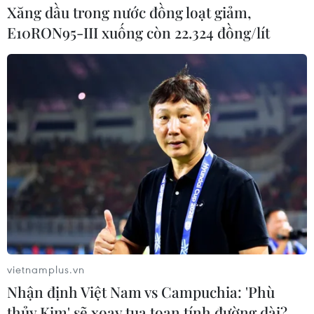
rõ nợ xấu nằm ở đâu. Chúng tôi hy vọng sẽ giải
Xăng dầu trong nước đồng loạt giảm,
quyết được khoảng từ 60.000-100.000 tỷ đồng nợ
E10RON95-III xuống còn 22.324 đồng/lít
xấu nếu công ty này đi vào hoạt động,” ông
Nghĩa cho hay.
Cùng với đó, việc tái cấu trúc các
tổ chức tín dụng cũng đang được Ngân hàng
Nhà nước đẩy mạnh, trên cơ sở thanh tra và
mời các tổ chức kiểm toán độc lập đánh giá
khách quan. Hiện có 9 ngân hàng được đưa vào
diện tái cấu trúc, bao gồm: 3 ngân hàng đã thực
hiện hợp nhất (Đệ Nhất, Tín Nghĩa và Sài Gòn),
Habubank (đã sát nhập vào SHB), Đại Tín, Nam
Việt, Phương Tây, TienPhongBank và GPBank.
“Các ngân hàng đã tiến hành tự nguyện hợp
nhất, sát nhập vẫn đang được chúng tôi theo dõi
vietnamplus.vn
sát sao đồng thời với việc đốc thúc các ngân
Nhận định Việt Nam vs Campuchia: 'Phù
hàng còn lại nhanh chóng lên phương án tối ưu
thủy Kim' sẽ xoay tua toan tính đường dài?