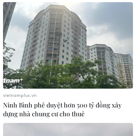
#Giá vàng
#Đô la hóa
#Ngoại tệ
#Tỷ giá
vietnamplus.vn
Ninh Bình phê duyệt hơn 500 tỷ đồng xây
#Nợ xấu.
Anh
dựng nhà chung cư cho thuê