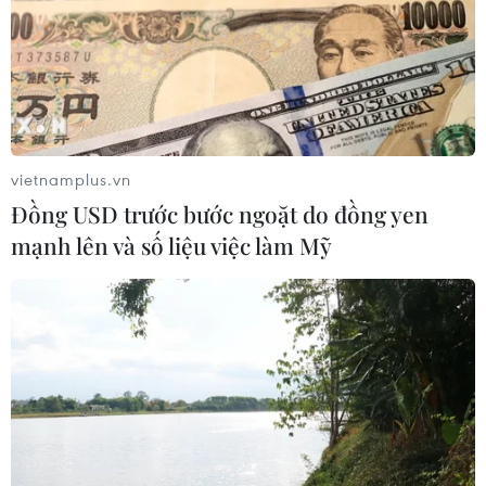
Xem thêm
vietnamplus.vn
Đồng USD trước bước ngoặt do đồng yen
CƠ QUAN CHỦ QUẢN: THÔNG TẤN XÃ VIỆT NAM
mạnh lên và số liệu việc làm Mỹ
Tổng Biên tập: TRẦN TIẾN DUẨN
Phó Tổng Biên tập: NGUYỄN THỊ TÁM, KHÚC THANH
THỦY
Sở hữu trí tuệ
Quy định sử dụng
RSS
Hỗ trợ
Ngôn ngữ
TTXVN