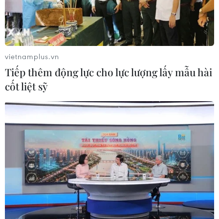
Ngân hàng trước làn sóng AI: Dữ liệu
là đòn bẩy, quản trị là chìa khóa
05/08/2026 09:25
vietnamplus.vn
Tiếp thêm động lực cho lực lượng lấy mẫu hài
Standard Chartered huy động thành
cốt liệt sỹ
công khoản vay xã hội 721 triệu USD
cho HDBank
05/08/2026 07:46
Tăng tốc giải ngân đầu tư công,
chấm dứt tâm lý trông chờ
05/08/2026 07:39
Hoàn thiện khuôn khổ pháp lý về