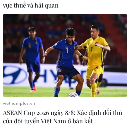
vực thuế và hải quan
Bên kia chiến tuyến, Ronaldo cũng có một ngày thi đấu đáng
thất vọng.
(Vietnam+)
vietnamplus.vn
ASEAN Cup 2026 ngày 8/8: Xác định đối thủ
của đội tuyển Việt Nam ở bán kết