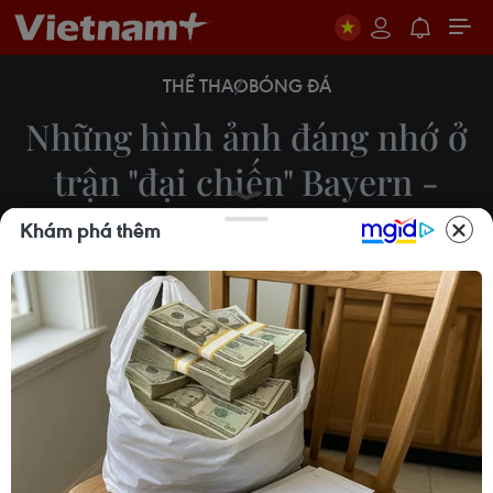
THỂ THAO
BÓNG ĐÁ
Những hình ảnh đáng nhớ ở
trận "đại chiến" Bayern -
Real Madrid
Khám phá thêm
Đỗ Huy
26/04/2018 00:16
Bayern Munich một lần nữa đã phải ôm hận ngay
trên sân nhà Allianz Arena trước Real Madrid khi
để thua ngược 1-2 ở bán kết lượt đi Champions
League mùa này.