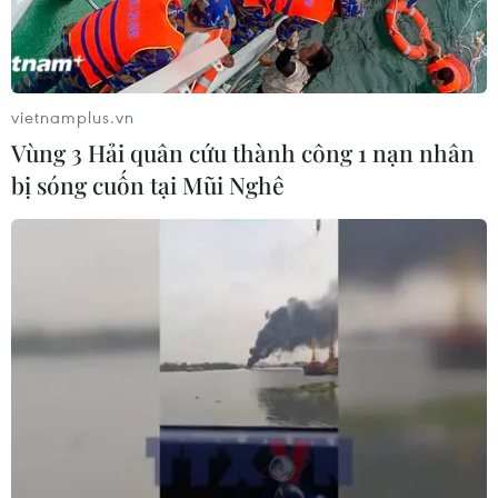
...và chính ngôi sao trẻ này đã lạnh lùng dứt điểm nâng tỷ số
lên 2-1 cho Real Madrid ở phút 56.
vietnamplus.vn
Vùng 3 Hải quân cứu thành công 1 nạn nhân
bị sóng cuốn tại Mũi Nghê
Đây mới chỉ là bàn thắng thứ 4 trong sự nghiệp của Asensio
trên đấu trường Champions League, trong đó có đến 3 pha lập
công tiền vệ trẻ này ghi sau khi vào sân từ băng ghế dự bị.