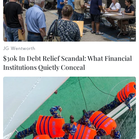
Sang đầu hiệp 2, Real có sự điều chỉnh khi Asensio được tung
JG Wentworth
vào sân.
$30k In Debt Relief Scandal: What Financial
Institutions Quietly Conceal