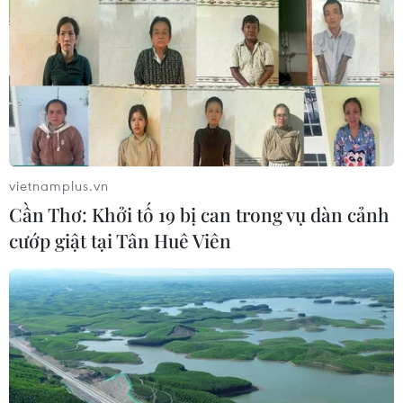
23/04/2018 01:02
Jupp Heynckes chắc chắn đang lên kế hoạch kỹ lưỡng
cho Bayern Munich trong cuộc tiếp đón Real Madrid ở
trận bán kết lượt đi Champions League mùa này.
vietnamplus.vn
Cần Thơ: Khởi tố 19 bị can trong vụ dàn cảnh
cướp giật tại Tân Huê Viên