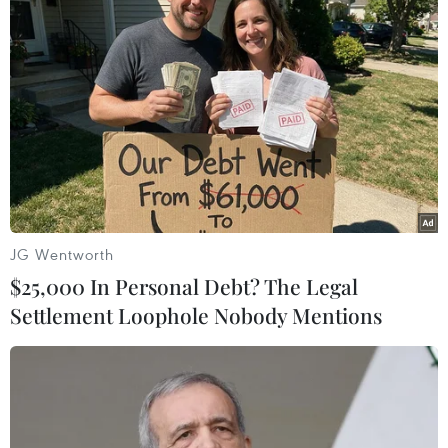
Nhưng chỉ ít phút sau, Bayern lại gặp nạn với việc Boateng phải
rời sân vì chấn thương.
JG Wentworth
$25,000 In Personal Debt? The Legal
Settlement Loophole Nobody Mentions
...để rồi, trước khi hiệp 1 kết thúc.