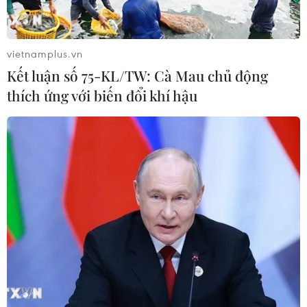
vietnamplus.vn
Kết luận số 75-KL/TW: Cà Mau chủ động
thích ứng với biến đổi khí hậu
TIN CÙNG CHUYÊN MỤC
Chủ sân Azteca lỗ hơn 47 triệu USD vì
World Cup 2026
08/08/2026 06:43
ASEAN Cup 2026 ngày 8/8: Xác định