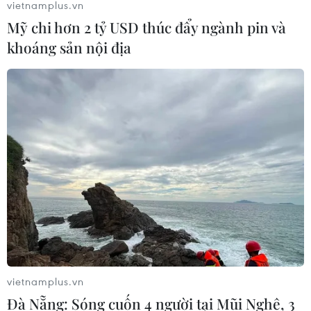
vietnamplus.vn
Mỹ chi hơn 2 tỷ USD thúc đẩy ngành pin và
khoáng sản nội địa
Video cận cảnh Real Madrid
ngược dòng đánh bại Bayern Munich
26/04/2018 00:06
Real Madrid đã giành ưu thế lớn trước Bayern Munich
sau chiến thắng ngược dòng 2-1 trên sân Allianz Arena
ở lượt đi bán kết Champions League.
vietnamplus.vn
Đà Nẵng: Sóng cuốn 4 người tại Mũi Nghê, 3