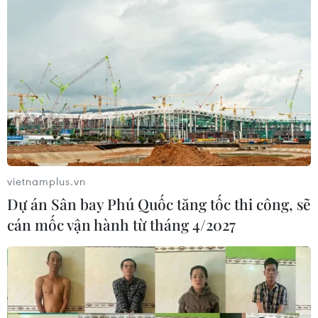
TIN LIÊN QUAN
vietnamplus.vn
Dự án Sân bay Phú Quốc tăng tốc thi công, sẽ
cán mốc vận hành từ tháng 4/2027
Lựa chọn nào cho HLV Jupp Heynckes khi
đại chiến Real Madrid?