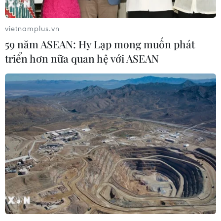
vietnamplus.vn
59 năm ASEAN: Hy Lạp mong muốn phát
triển hơn nữa quan hệ với ASEAN
Real Madrid ngược dòng đánh bại Bayern
ngay tại Allianz Arena
25/04/2018 23:49
Real Madrid một lần nữa lại gieo sầu cho Bayern
Munich tại Allianz Arena khi có chiến thắng ngược dòng
2-1 ở lượt đi bán kết Champions League mùa này.