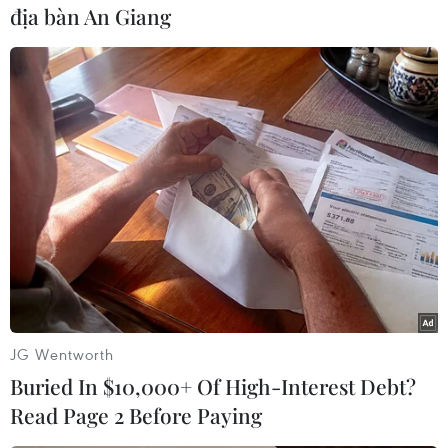
địa bàn An Giang
dẫn trước.
...sau pha dứt điểm có phần táo bạo của Kimmich ở phút thứ
28.
JG Wentworth
Buried In $10,000+ Of High-Interest Debt?
Read Page 2 Before Paying