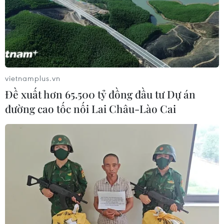
Công bố danh tính trọng tài bắt chính
trận đấu Bayern-Real Madrid
23/04/2018 23:25
UEFA đã chỉ định Bjorn Kuipers làm trọng tài chính ở trận
cầu duyên nợ Bayern Munich-Real Madrid ở lượt đi bán
vietnamplus.vn
kết Champions League tại Allianz Arena.
Đề xuất hơn 65.500 tỷ đồng đầu tư Dự án
đường cao tốc nối Lai Châu-Lào Cai