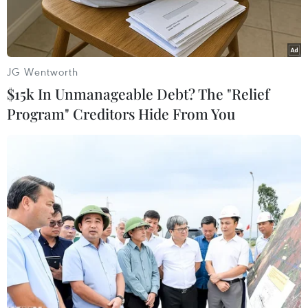
JG Wentworth
$15k In Unmanageable Debt? The "Relief
Program" Creditors Hide From You
Real bản lĩnh, lạnh lùng nhưng cũng gặp nhiều thuận lợi trong
chiến thắng trước Bayern Munich.