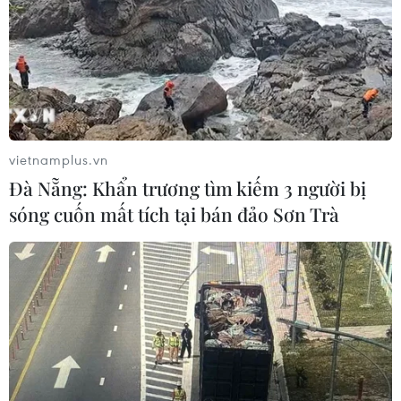
Futsal Việt Nam bất bại sau trận hòa
khó tin trước chủ nhà Thái Lan
06/08/2026 02:38
vietnamplus.vn
Toàn cảnh ASEAN Cup: Thái
Đà Nẵng: Khẩn trương tìm kiếm 3 người bị
Lan "thắng như chẻ tre", thách thức
sóng cuốn mất tích tại bán đảo Sơn Trà
tuyển Việt Nam
05/08/2026 07:15
Nhận định Philippines vs
Thái Lan: Madam Pang treo thưởng
tiền tỷ, "Voi chiến" quyết thắng
04/08/2026 09:19